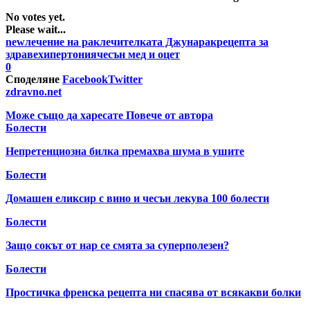
No votes yet.
Please wait...
new
лечение на рак
лечителката Джуна
рак
рецепта за
здраве
хипертония
чесън мед и оцет
0
Споделяне
Facebook
Twitter
zdravno.net
Може също да харесате
Повече от автора
Болести
Непретенциозна билка премахва шума в ушите
Болести
Домашен еликсир с вино и чесън лекува 100 болести
Болести
Защо сокът от нар се смята за суперполезен?
Болести
Простичка френска рецепта ни спасява от всякакви болки