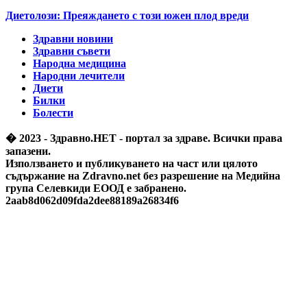
Диетолози: Преяждането с този южен плод вреди
Здравни новини
Здравни съвети
Народна медицина
Народни лечители
Диети
Билки
Болести
� 2023 - Здравно.НЕТ - портал за здраве. Всички права
запазени.
Използването и публикуването на част или цялото
съдържание на Zdravno.net без разрешение на Медийна
група Селевкиди ЕООД е забранено.
2aab8d062d09fda2dee88189a26834f6