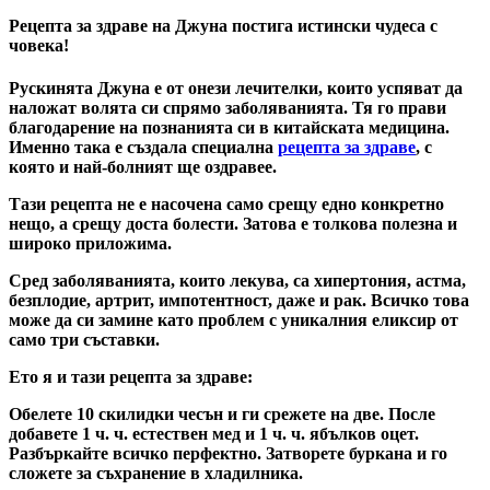
Рецепта за здраве на Джуна постига истински чудеса с
човека!
Рускинята Джуна е от онези лечителки, които успяват да
наложат волята си спрямо заболяванията. Тя го прави
благодарение на познанията си в китайската медицина.
Именно така е създала специална
рецепта за здраве
, с
която и най-болният ще оздравее.
Тази рецепта не е насочена само срещу едно конкретно
нещо, а срещу доста болести. Затова е толкова полезна и
широко приложима.
Сред заболяванията, които лекува, са хипертония, астма,
безплодие, артрит, импотентност, даже и рак. Всичко това
може да си замине като проблем с уникалния еликсир от
само три съставки.
Ето я и тази рецепта за здраве:
Обелете 10 скилидки чесън и ги срежете на две. После
добавете 1 ч. ч. естествен мед и 1 ч. ч. ябълков оцет.
Разбъркайте всичко перфектно. Затворете буркана и го
сложете за съхранение в хладилника.