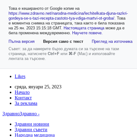
Това е кешираното от Google копие на
https://www.zdravno.net/narodna-medicina/lechitelkata-djuna-razkri-
gordeya-se-s-tazi-recepta-zastoto-tya-vdiga-martvi-ot-groba/
.
Това
е моментна снимка на страницата, така както е била показана
на 25 ян. 2023 15:15:18 GMT.
Настоящата страница
може да е
била променена междувременно.
Научете повече
.
Пълна версия
Версия само с текст
Преглед на източника
Съвет: за да намерите бързо думата си за търсене на тази
страница, натиснете
Ctrl+F
или
⌘-F
(Mac) и използвайте
лентата за търсене.
Likes
сряда, януари 25, 2023
Начало
Контакт
За реклама
ЗдравноЗдравно -
Здравни новини
Здравни съвети
Народна медицина