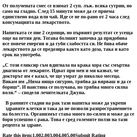
От получената смес се взимат 2 суп. лъж. всяка сутрин, но
само на гладно. След 15 минути може да се приема
единствено вода или чай. Яде се не по-рано от 2 часа след
консумацията на лекарството.
Напитката се пие 2 седмици, но първият резултат се усеща
още на петия ден. Тогава болният започва да придобива
все повече енергия и да губи слабостта си. Не бива обаче
лекарството да се предозира както като доза, така и като
срок на употреба.
„С този еликсир съм вдигнала на крака хора със смъртна
диагноза от лекарите. Идват при мен и ми казват, че
докторът им е казал, че ще умрат до няколко месеца.
Викам им „Няма нищо сигурно, трябва да вярваш и да се
бориш“. И наистина се получава, но трябва много силна
воля.“ – споделя лечителката Джуна.
В ранните стадии на рак тази напитка може да укрепи
здравите клетки и така да не позволи разпространението
на болестта. Организмът става много по-силен и може да се
бори успешно с рака. Това е сред големите ползи на тази
рецепта за здраве.
Rate this item:1.002.003.004.005.00Submit Rating