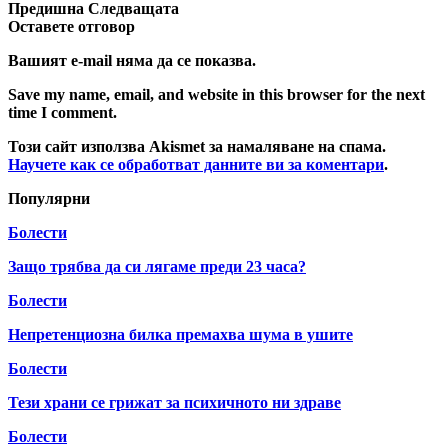
Предишна
Следващата
Оставете отговор
Вашият e-mail няма да се показва.
Save my name, email, and website in this browser for the next
time I comment.
Този сайт използва Akismet за намаляване на спама.
Научете как се обработват данните ви за коментари
.
Популярни
Болести
Защо трябва да си лягаме преди 23 часа?
Болести
Непретенциозна билка премахва шума в ушите
Болести
Тези храни се грижат за психичното ни здраве
Болести