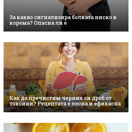
За какво сигнализира болката ниско в
корема? Опасна ли е
Как да пречистим черния си дроб от
токсини? Рецептата е лесна и ефикасна