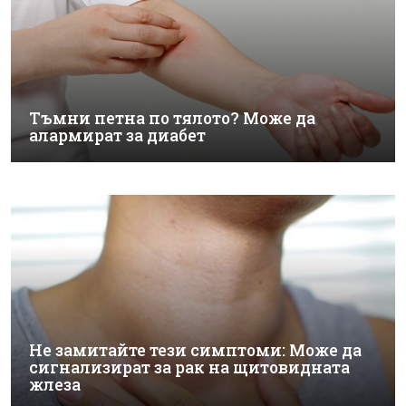
Тъмни петна по тялото? Може да
алармират за диабет
Не замитайте тези симптоми: Може да
сигнализират за рак на щитовидната
жлеза