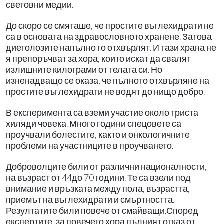
световни медии.
До скоро се смяташе, че простите въглехидрати не
са в основата на здравословното хранене. Затова
диетолозите напълно го отхвърлят. И тази храна не
я препоръчват за хора, които искат да свалят
излишните килограми от телата си. Но
изненадващо се оказа, че пълното отхвърляне на
простите въглехидрати не водят до нищо добро.
В експеримента са вземи участие около триста
хиляди човека. Много години спецовете са
проучвали болестите, както и онкологичните
проблеми на участниците в проучването.
Доброволците били от различни националности,
на възраст от 44до 70 години. Те са взели под
внимание и връзката между пола, възрастта,
приемът на въглехидрати и смъртността.
Резултатите били повече от смайващи.Според
експертите, за повечето хора пълният отказ от