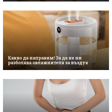
Какво да направим! За да не ни
разболява овлажнителя за въздух