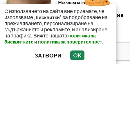
Не замитайте тези
симптоми: Може да
С използването на сайта вие приемате, че
сигнализират за рак на
използваме „
" за подобряване на
бисквитки
щитовидната...
преживяването, персонализиране на
съдържанието и рекламите, и анализиране
на трафика. Вижте нашата
политика за
и
.
бисквитките
политика за поверителност
ЗАТВОРИ
OK
Тъмни петна по
тялото? Може да
алармират за диабет
Домашен сок срещу
мазнините в корема!
Ефектът е доказан