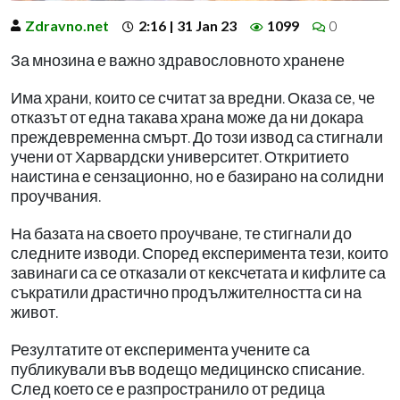
Zdravno.net
2:16 | 31 Jan 23
1099
0
За мнозина е важно здравословното хранене
Има храни, които се считат за вредни. Оказа се, че
отказът от една такава храна може да ни докара
преждевременна смърт. До този извод са стигнали
учени от Харвардски университет. Откритието
наистина е сензационно, но е базирано на солидни
проучвания.
На базата на своето проучване, те стигнали до
следните изводи. Според експеримента тези, които
завинаги са се отказали от кексчетата и кифлите са
съкратили драстично продължителността си на
живот.
Резултатите от експеримента учените са
публикували във водещо медицинско списание.
След което се е разпространило от редица