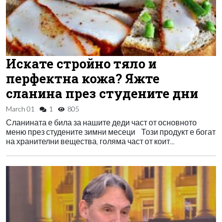
Искате стройно тяло и
перфектна кожа? Яжте
сланина през студените дни
March 01
1
805
Сланината е била за нашите деди част от основното
меню през студените зимни месеци Този продукт е богат
на хранителни вещества, голяма част от коит...