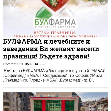
БУЛФАРМА и лечебните й
заведения Ви желаят весели
празници! Бъдете здрави!
December 24
0
273
Екипът на БУЛФАРМА и болниците в групата й - УМБАЛ
„Софиямед“ и МБАЛ „Сердикамед“ - гр. София, УМБАЛ
„Пълмед“ - гр. Пловдив, МБАЛ „Бургасмед“ - гр. Б...