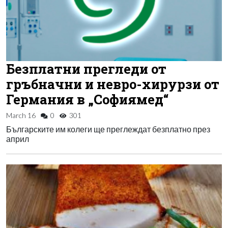
Безплатни прегледи от
гръбначни и невро-хирурзи от
Германия в „Софиямед“
March 16
0
301
Българските им колеги ще преглеждат безплатно през
април