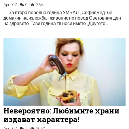
April 07
0
266
За втора поредна година УМБАЛ „Софиямед“ бе
домакин на изложба - живопис по повод Световния ден
на здравето. Тази година тя носи името „Другото...
Невероятно: Любимите храни
издават характера!
April 07
3
1050