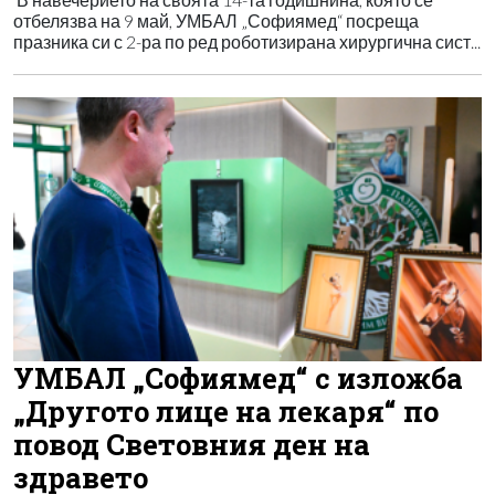
отбелязва на 9 май, УМБАЛ „Софиямед“ посреща
празника си с 2-ра по ред роботизирана хирургична сист...
УМБАЛ „Софиямед“ с изложба
„Другото лице на лекаря“ по
повод Световния ден на
здравето