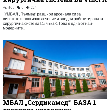
April 03
0
224
УМБАЛ „Пълмед“ разшири арсенала си за
високотехнологично лечение и внедри роботизираната
хирургична система Da Vinci X. Това е една от най-
модерните...
МБАЛ „Сердикамед“-БАЗА 1
разкрива неотложен