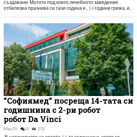
създаване. Мотото под което лечебното заведение
отбелязва празника си тази година е „14 години грижа, и...
“Софиямед“ посреща 14-тата си
годишнина с 2-ри робот
робот Da Vinci
May 05
0
231
В навечерието на своята 14-та годишнина, която се