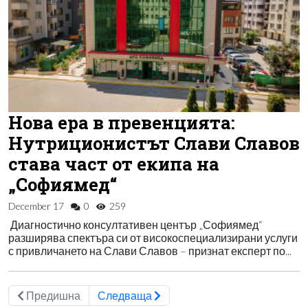
Нова ера в превенцията:
Нутриционистът Слави Славов
става част от екипа на
„Софиямед“
December 17
0
259
Диагностично консултативен център „Софиямед“
разширява спектъра си от високоспециализирани услуги
с привличането на Слави Славов – признат експерт по...
Предишна
Следваща