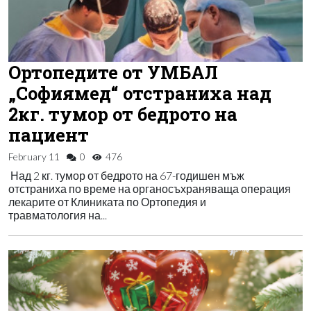
Ортопедите от УМБАЛ
„Софиямед“ отстраниха над
2кг. тумор от бедрото на
пациент
February 11
0
476
Над 2 кг. тумор от бедрото на 67-годишен мъж
отстраниха по време на органосъхраняваща операция
лекарите от Клиниката по Ортопедия и
травматология на...