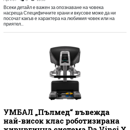
Всеки детайл е важен за опознаване на човека
насреща Специфичните храни и вкусове може да ни
посочат какъв е характера на любимия човек или на
приятел...
УМБАЛ „Пълмед“ въвежда
най-висок клас роботизирана
хирургична система Da Vinci X