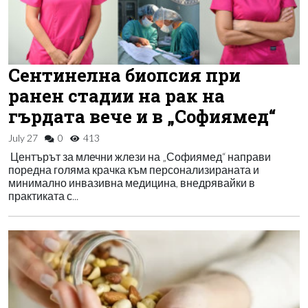
Сентинелна биопсия при
ранен стадии на рак на
гърдата вече и в „Софиямед“
July 27
0
413
Центърът за млечни жлези на „Софиямед“ направи
поредна голяма крачка към персонализираната и
минимално инвазивна медицина, внедрявайки в
практиката с...