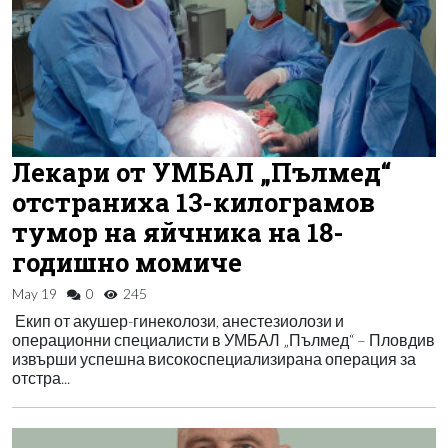
Лекари от УМБАЛ „Пълмед“
отстраниха 13-килограмов
тумор на яйчника на 18-
годишно момиче
May 19
0
245
Екип от акушер-гинеколози, анестезиолози и
операционни специалисти в УМБАЛ „Пълмед“ – Пловдив
извърши успешна високоспециализирана операция за
отстра...