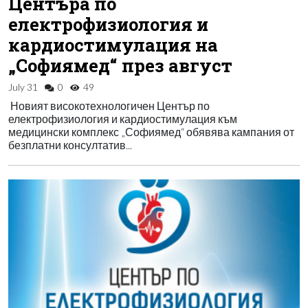
Центъра по
електрофизиология и
кардиостимулация на
„Софиямед“ през август
July 31
0
49
Новият високотехнологичен Център по
електрофизиология и кардиостимулация към
медицински комплекс „Софиямед“ обявява кампания от
безплатни консултатив...