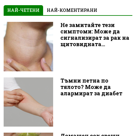
НАЙ-ЧЕТЕНИ
НАЙ-КОМЕНТИРАНИ
Не замитайте тези
симптоми: Може да
сигнализират за рак на
щитовидната...
Тъмни петна по
тялото? Може да
алармират за диабет
Домашен сок срещу