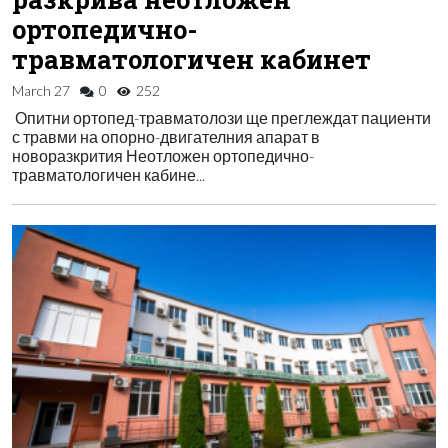
ортопедично-
травматологичен кабинет
March 27
0
252
Опитни ортопед-травматолози ще преглеждат пациенти
с травми на опорно-двигателния апарат в
новоразкрития Неотложен ортопедично-
травматологичен кабине...