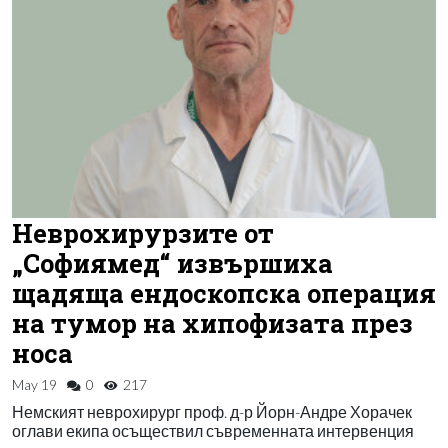
Неврохирурзите от
„Софиямед“ извършиха
щадяща ендоскопска операция
на тумор на хипофизата през
носа
May 19
0
217
Немският неврохирург проф. д-р Йорн-Андре Хорачек
оглави екипа осъществил съвременната интервенция