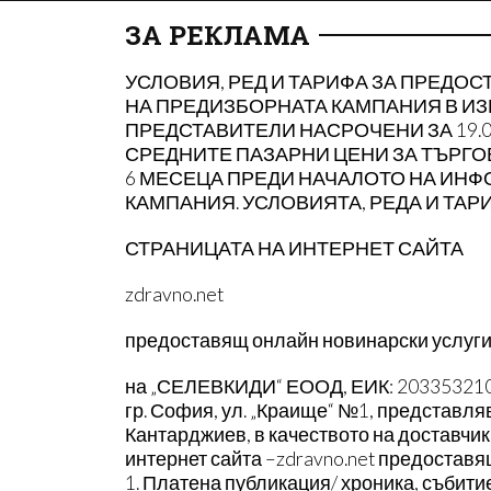
ОЩЕ
ЗА РЕКЛАМА
УСЛОВИЯ, РЕД И ТАРИФА ЗА ПРЕДОС
НА ПРЕДИЗБОРНАТА КАМПАНИЯ В ИЗ
ПРЕДСТАВИТЕЛИ НАСРОЧЕНИ ЗА 19.0
СРЕДНИТЕ ПАЗАРНИ ЦЕНИ ЗА ТЪРГО
6 МЕСЕЦА ПРЕДИ НАЧАЛОТО НА ИН
КАМПАНИЯ. УСЛОВИЯТА, РЕДА И ТАР
СТРАНИЦАТА НА ИНТЕРНЕТ САЙТА
zdravno.net
предоставящ онлайн новинарски услуги 
на „СЕЛЕВКИДИ“ ЕООД, ЕИК: 203353210,
гр. София, ул. „Краище“ №1, представл
Кантарджиев, в качеството на доставчик
интернет сайта –zdravno.net предоставя
1. Платена публикация/ хроника, събити