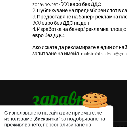
zdravno.net -500 евро без ДДС
2. Публикуване на предизборен спот в са
3. Предоставяне на банер/ рекламна пло
300 евро без ДДС на ден
4. Изработка на банер/ рекламна площ с 
евро без ДДС.
Ако искате да рекламирате в един от на
запитване на имейл:
maksimintrakieca@gmai
С използването на сайта вие приемате, че
използваме „
" за подобряване на
бисквитки
преживяването, персонализиране на