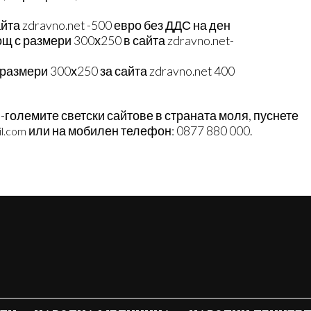
йта zdravno.net -500 евро без ДДС на ден
щ с размери 300х250 в сайта zdravno.net-
размери 300х250 за сайта zdravno.net 400
й-големите светски сайтове в страната моля, пуснете
или на мобилен телефон: 0877 880 000.
l.com