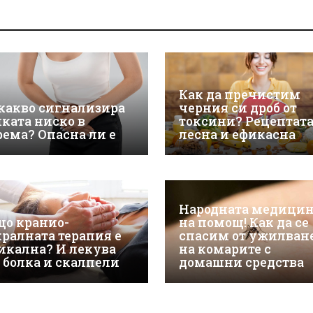
Как да пречистим
 какво сигнализира
черния си дроб от
лката ниско в
токсини? Рецептата
рема? Опасна ли е
лесна и ефикасна
Народната медици
що кранио-
на помощ! Как да се
кралната терапия е
спасим от ужилван
икална? И лекува
на комарите с
з болка и скалпели
домашни средства