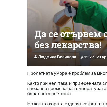
Да се отървем 
без лекарства!
Людмила Велинова
15:29 | 28 Ap
Пролетната умора е проблем за мног
Както при нея, така
и при есенната с
внезапна промяна на температурата.
баналната настинка.
Но когато хората отделят секрет от н