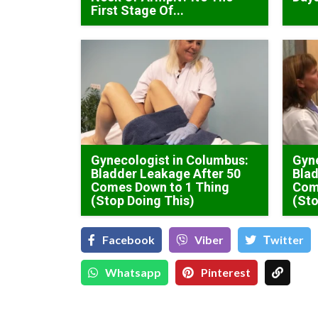
First Stage Of...
Gynecologist in Columbus:
Gyne
Bladder Leakage After 50
Blad
Comes Down to 1 Thing
Com
(Stop Doing This)
(Sto
Facebook
Viber
Тwitter
Whatsapp
Pinterest