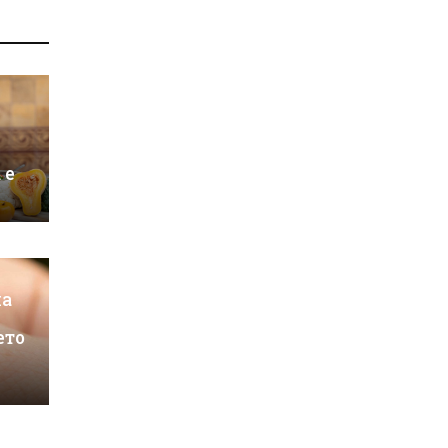
 е
на
ето