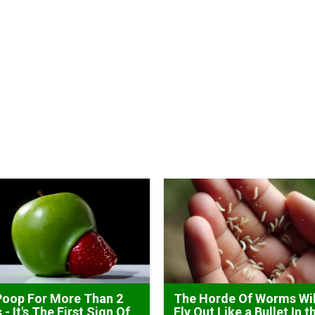
Poop For More Than 2
The Horde Of Worms Wil
 - It's The First Sign Of
Fly Out Like a Bullet In t