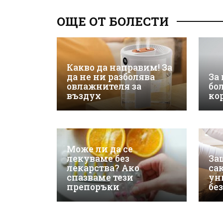
ОЩЕ ОТ БОЛЕСТИ
Какво да направим! За
да не ни разболява
За
овлажнителя за
бо
въздух
ко
Може ли да се
лекуваме без
За
лекарства? Ако
са
спазваме тези
ун
препоръки
бе