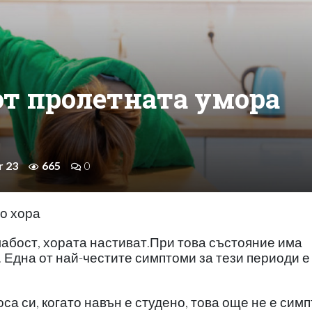
от пролетната умора
r 23
665
0
о хора
лабост, хората настиват.При това състояние има
 Една от най-честите симптоми за тези периоди е
оса си, когато навън е студено, това още не е сим