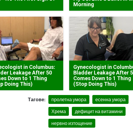
Morning
cologist in Columbus:
Gynecologist in Columb
der Leakage After 50
Bladder Leakage After 
es Down to 1 Thing
Comes Down to 1 Thing
p Doing This)
(Stop Doing This)
Тагове:
пролетна умора
есенна умора
Хрема
дефицит на витамини
нервно изтощение