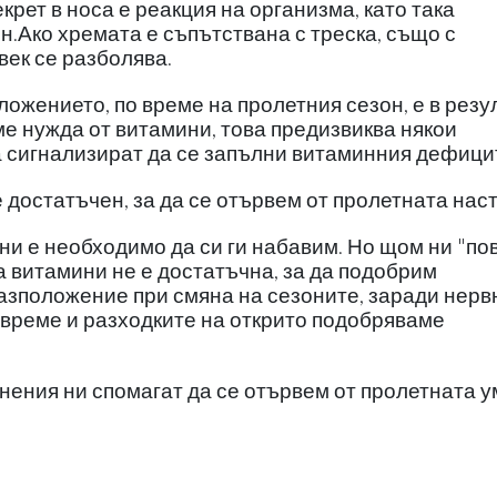
крет в носа е реакция на организма, като така
н.Ако хремата е съпътствана с треска, също с
век се разболява.
жението, по време на пролетния сезон, е в резу
ме нужда от витамини, това предизвиква някои
а сигнализират да се запълни витаминния дефици
 достатъчен, за да се отървем от пролетната наст
ни е необходимо да си ги набавим. Но щом ни "по
а витамини не е достатъчна, за да подобрим
азположение при смяна на сезоните, заради нерв
време и разходките на открито подобряваме
нения ни спомагат да се отървем от пролетната 