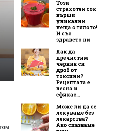
Този
страхотен сок
върши
уникални
неща с тялото!
И със
здравето ни
Как да
пречистим
черния си
дроб от
токсини?
Рецептата е
лесна и
ефикас...
Може ли да се
лекуваме без
лекарства?
Ако спазваме
птом