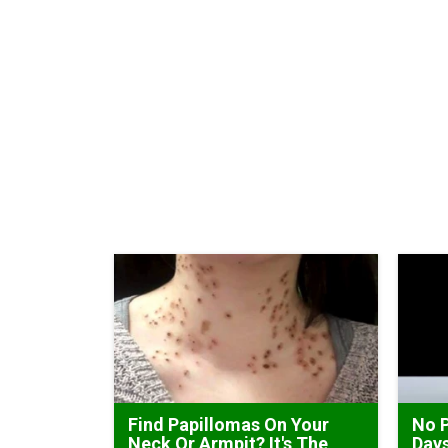
Find Papillomas On Your
No 
Neck Or Armpit? It's The
Days