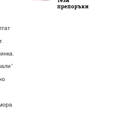
тези
препоръки
лтат
т.
инка.
вали"
но
умора