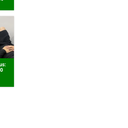
us:
50