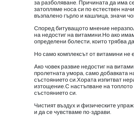
за разболяване. Причината да има се
затопляме носа си по естествен начи
възпалено гърло и кашлица, значи чо
Според битуващото мнение неразполо
на недостиг на витамини.Но ако има
определени болести, които трябва д
Но само комплексът от витамини не е
Ако човек развие недостиг на витами
пролетната умора, само добавката н
състоянието си.Хората изпитват нер
изтощение.С настъпване на топлото 
състоянието си.
Чистият въздух и физическите упраж
и да се чувстваме по-здрави.