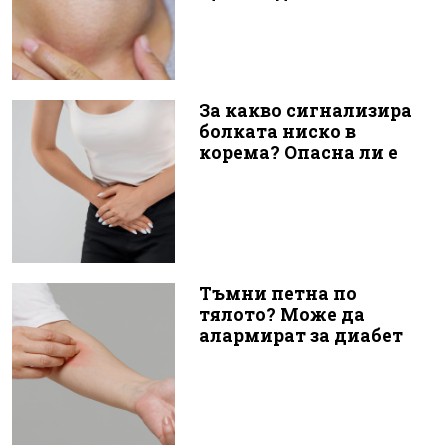
За какво сигнализира
болката ниско в
корема? Опасна ли е
Тъмни петна по
тялото? Може да
алармират за диабет