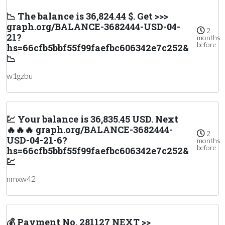
📉 The balance is 36,824.44 $. Get >>>
graph.org/BALANCE-3682444-USD-04-
2
21?
months
before
hs=66cfb5bbf55f99faefbc606342e7c252&
📉
w1gzbu
💹 Your balance is 36,835.45 USD. Next
🔥🔥🔥 graph.org/BALANCE-3682444-
2
USD-04-21-6?
months
before
hs=66cfb5bbf55f99faefbc606342e7c252&
💹
nmxw42
💰 Payment No. 281127 NEXT >>