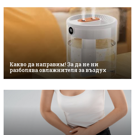
Какво да направим! За да не ни
разболява овлажнителя за въздух