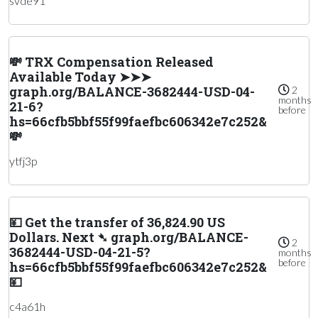
svde91
💸 TRX Compensation Released
Available Today ➤➤➤
graph.org/BALANCE-3682444-USD-04-
2
months
21-6?
before
hs=66cfb5bbf55f99faefbc606342e7c252&
💸
ytfj3p
💴 Get the transfer of 36,824.90 US
Dollars. Next ➴ graph.org/BALANCE-
2
3682444-USD-04-21-5?
months
before
hs=66cfb5bbf55f99faefbc606342e7c252&
💴
c4a61h