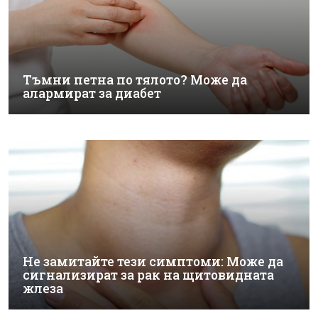
Тъмни петна по тялото? Може да
алармират за диабет
Не замитайте тези симптоми: Може да
сигнализират за рак на щитовидната
жлеза