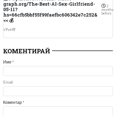
graph.org/The-Best-AI-Sex-Girlfriend-
2
05-11?
months
before
hs=66cfb5bbf55f99faefbc606342e7c252&
<< 💰
s9ve8f
КОМЕНТИРАЙ
Име
*
Email
Коментар
*