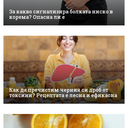
За какво сигнализира болката ниско в
корема? Опасна ли е
Как да пречистим черния си дроб от
токсини? Рецептата е лесна и ефикасна