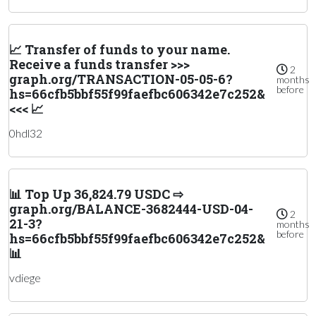
📈 Transfer of funds to your name.
Receive a funds transfer >>>
2
graph.org/TRANSACTION-05-05-6?
months
before
hs=66cfb5bbf55f99faefbc606342e7c252&
<<< 📈
0hdl32
📊 Top Up 36,824.79 USDC ⇨
graph.org/BALANCE-3682444-USD-04-
2
21-3?
months
before
hs=66cfb5bbf55f99faefbc606342e7c252&
📊
vdiege