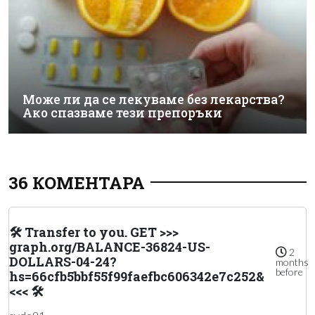
Може ли да се лекуваме без лекарства?
Ако спазваме тези препоръки
36 КОМЕНТАРА
🛠 Transfer to you. GET >>>
graph.org/BALANCE-36824-US-
2
DOLLARS-04-24?
months
before
hs=66cfb5bbf55f99faefbc606342e7c252&
<<< 🛠