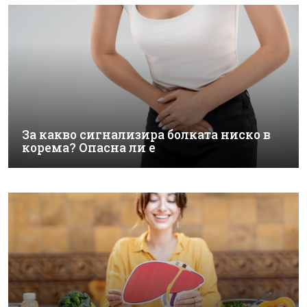
За какво сигнализира болката ниско в
корема? Опасна ли е