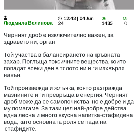
12:43 | 04 Jun
Людмила Велинова
24
1435
0
Черният дроб е изключително важен, за
здравето ни, орган
Той участва в балансирането на кръвната
захар. Поглъща токсичните вещества, които
попадат всеки ден в тялото ни и ги изхвърля
навън.
Той произвежда и жлъчка, която разгражда
мазнините и ги превръща в енергия. Черният
дроб може да се самопочиства, но е добре и да
му помагаме. За тази цел най-добре действа
една лесна и много вкусна напитка-стафидена
вода, като основната роля се пада на
стафидите.