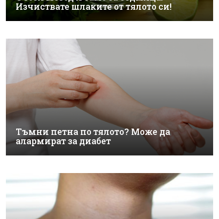
Изчиствате шлаките от тялото си!
Тъмни петна по тялото? Може да
алармират за диабет