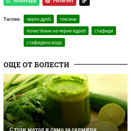
Whatsapp
Pinterest
Тагове:
черен дроб
токсини
почистване на черни ядроб
стафиди
стафидена вода
ОЩЕ ОТ БОЛЕСТИ
С този метод и само за седмица: