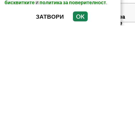
и
.
бисквитките
политика за поверителност
ЗАТВОРИ
OK
С този метод и само за
седмица: Изчиствате
шлаките от тялото си!
С еликсира на Авицена
забравяте за болестите!
Дори за най-тежките
Две в едно с тази
уникална напитка!