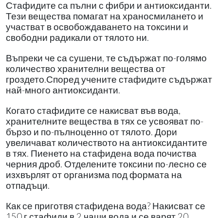
Стафидите са пълни с фибри и антиоксиданти.
Тези вещества помагат на храносмилането и
участват в освобождаването на токсини и
свободни радикали от тялото ни.
Въпреки че са сушени, те съдържат по-голямо
количество хранителни вещества от
гроздето.Според учените стафидите съдържат
най-много антиоксиданти.
Когато стафидите се накисват във вода,
хранителните вещества в тях се усвояват по-
бързо и по-пълноценно от тялото. Дори
увеличават количеството на антиоксидантите
в тях. Пиенето на стафидена вода почиства
черния дроб. Отделените токсини по-лесно се
изхвърлят от организма под формата на
отпадъци.
Как се приготвя стафидена вода? Накисват се
150 г стафиди в 2 чаши вода и се варят 20