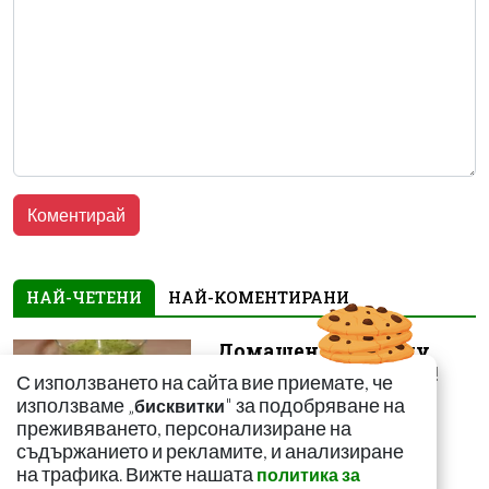
НАЙ-ЧЕТЕНИ
НАЙ-КОМЕНТИРАНИ
Домашен сок срещу
мазнините в корема!
С използването на сайта вие приемате, че
Ефектът е доказан
използваме „
" за подобряване на
бисквитки
преживяването, персонализиране на
съдържанието и рекламите, и анализиране
на трафика. Вижте нашата
политика за