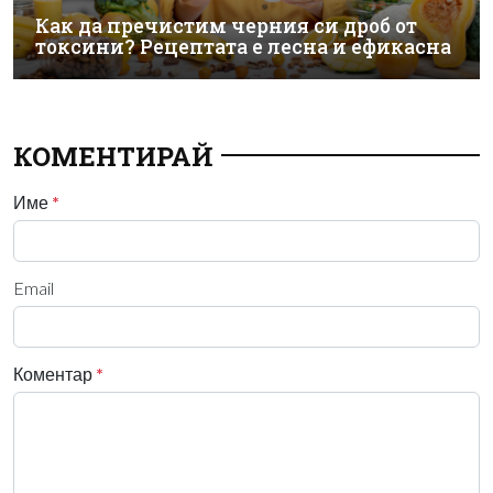
Как да пречистим черния си дроб от
токсини? Рецептата е лесна и ефикасна
КОМЕНТИРАЙ
Име
*
Email
Коментар
*