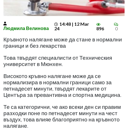
14:48 | 12 Mar
Людмила Велинова
24
896
0
Кръвното налягане може да стане в нормални
граници и без лекарства
Това твърдят специалисти от Техническия
университет в Мюнхен.
Високото кръвно налягане може да се
нормализира в нормални граници само за
петнадесет минути, твърдят лекарите от
Центъра за превантивна и спортна медицина.
Те са категорични, че ако всеки ден си правим
разходки поне по петнадесет минути на чест
въздух, това влияе благоприятно на кръвното
налягане.