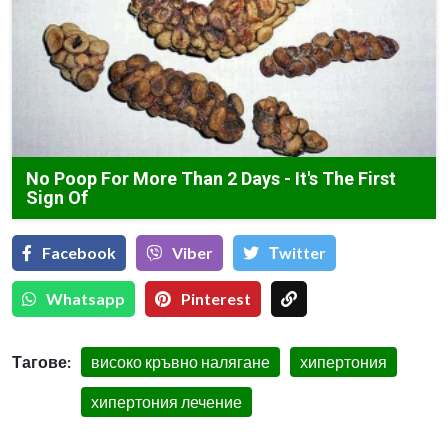
No Poop For More Than 2 Days - It's The First
Sign Of
Facebook
Viber
Тwitter
Whatsapp
Pinterest
Тагове:
високо кръвно налягане
хипертония
хипертония лечение