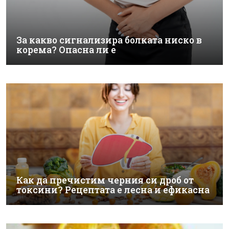
За какво сигнализира болката ниско в
корема? Опасна ли е
Как да пречистим черния си дроб от
токсини? Рецептата е лесна и ефикасна