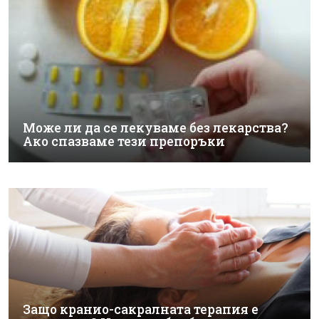
Може ли да се лекуваме без лекарства?
Ако спазваме тези препоръки
Защо кранио-сакралната терапия е