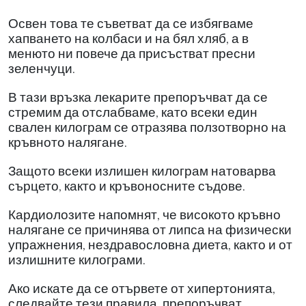
Освен това те съветват да се избягваме
хапването на колбаси и на бял хляб, а в
менюто ни повече да присъстват пресни
зеленчуци.
В тази връзка лекарите препоръчват да се
стремим да отслабваме, като всеки един
свален килограм се отразява ползотворно на
кръвното налягане.
Защото всеки излишен килограм натоварва
сърцето, както и кръвоносните съдове.
Кардиолозите напомнят, че високото кръвно
налягане се причинява от липса на физически
упражнения, нездравословна диета, както и от
излишните килограми.
Ако искате да се отървете от хипертонията,
следвайте тези правила, препоръчват