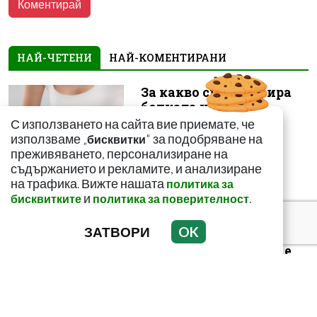
НАЙ-ЧЕТЕНИ
НАЙ-КОМЕНТИРАНИ
За какво сигнализира
болката ниско в
корема? Опасна ли е
С използването на сайта вие приемате, че
използваме „
" за подобряване на
бисквитки
преживяването, персонализиране на
съдържанието и рекламите, и анализиране
на трафика. Вижте нашата
политика за
и
.
бисквитките
политика за поверителност
Как да пречистим
ЗАТВОРИ
OK
черния си дроб от
токсини? Рецептата е
лесна и ефикас...