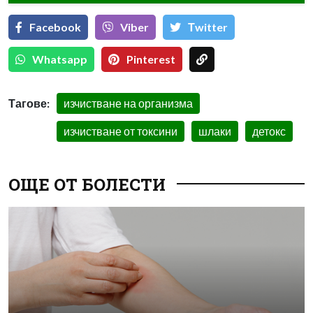
Facebook
Viber
Тwitter
Whatsapp
Pinterest
Тагове:
изчистване на организма
изчистване от токсини
шлаки
детокс
ОЩЕ ОТ БОЛЕСТИ