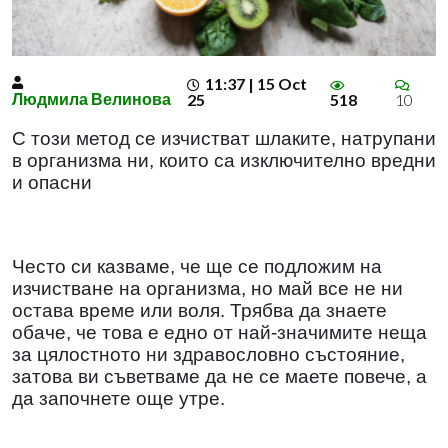
11:37 | 15 Oct
Людмила Велинова
25
518
10
С този метод се изчистват шлаките, натрупани
в организма ни, които са изключително вредни
и опасни
Често си казваме, че ще се подложим на
изчистване на организма, но май все не ни
остава време или воля. Трябва да знаете
обаче, че това е едно от най-значимите неща
за цялостното ни здравословно състояние,
затова ви съветваме да не се маете повече, а
да започнете още утре.