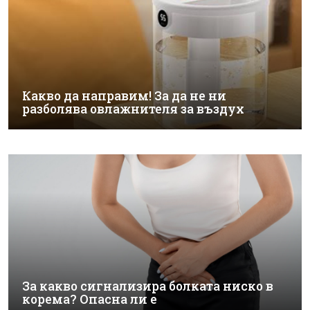
Какво да направим! За да не ни
разболява овлажнителя за въздух
За какво сигнализира болката ниско в
корема? Опасна ли е