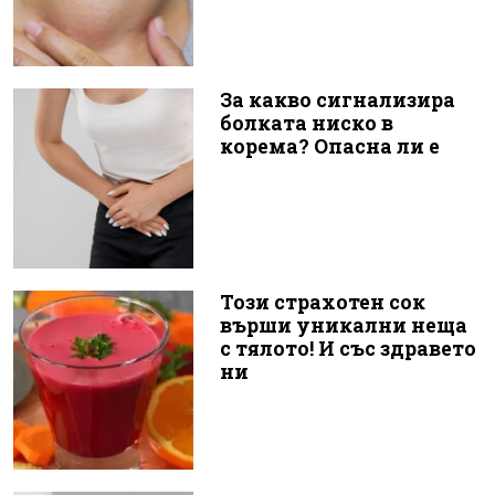
За какво сигнализира
болката ниско в
корема? Опасна ли е
Този страхотен сок
върши уникални неща
с тялото! И със здравето
ни