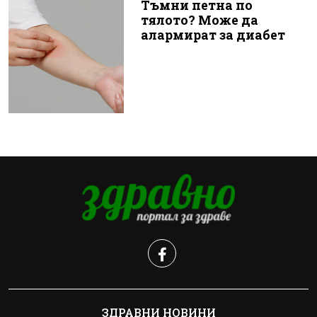
Тъмни петна по
тялото? Може да
алармират за диабет
ЗДРАВНИ НОВИНИ