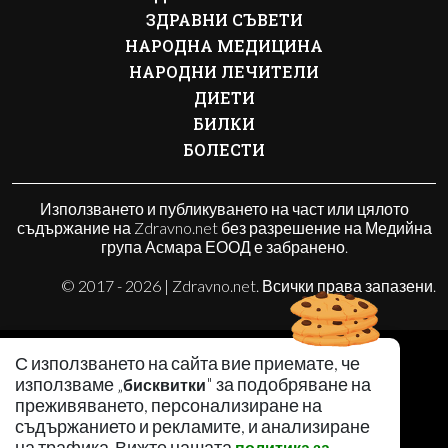
ЗДРАВНИ СЪВЕТИ
НАРОДНА МЕДИЦИНА
НАРОДНИ ЛЕЧИТЕЛИ
ДИЕТИ
БИЛКИ
БОЛЕСТИ
Използването и публикуването на част или цялото
съдържание на Zdravno.net без разрешение на Медийна
група Асмара ЕООД е забранено.
© 2017 - 2026 | Zdravno.net. Всички права запазени.
РЕКЛАМА
С използването на сайта вие приемате, че
КОНТАКТИ
използваме „
" за подобряване на
бисквитки
ОБЩИ УСЛОВИЯ
преживяването, персонализиране на
съдържанието и рекламите, и анализиране
ПОЛИТИКА ЗА ПОВЕРИТЕЛНОСТ
на трафика. Вижте нашата
политика за