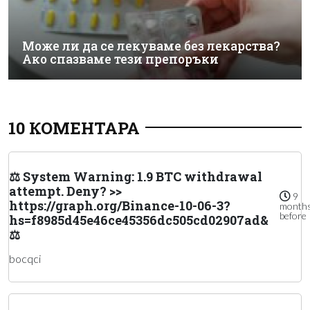
Може ли да се лекуваме без лекарства?
Ако спазваме тези препоръки
10 КОМЕНТАРА
⚖ System Warning: 1.9 BTC withdrawal
attempt. Deny? >>
9
https://graph.org/Binance-10-06-3?
month
before
hs=f8985d45e46ce45356dc505cd02907ad&
⚖
bocqci