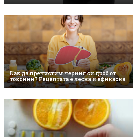
Как да пречистим черния си дроб от
токсини? Рецептата е лесна и ефикасна