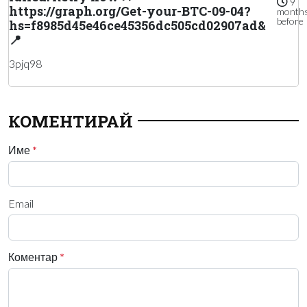
9
https://graph.org/Get-your-BTC-09-04?
month
before
hs=f8985d45e46ce45356dc505cd02907ad&
📍
3pjq98
КОМЕНТИРАЙ
Име
*
Email
Коментар
*