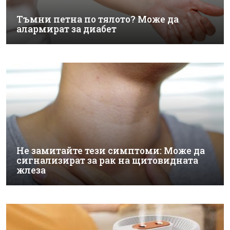
Тъмни петна по тялото? Може да
алармират за диабет
Не замитайте тези симптоми: Може да
сигнализират за рак на щитовидната
жлеза