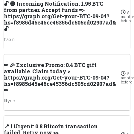
🔓 🔵 Incoming Notification: 1.95 BTC
from partner. Accept funds =>
9
https://graph.org/Get-your-BTC-09-04?
month
before
hs=f8985d45e46ce45356dc505cd02907ad&
🔓
fia3ln
✏ 🎉 Exclusive Promo: 0.4 BTC gift
available. Claim today >
9
https://graph.org/Get-your-BTC-09-04?
month
before
hs=f8985d45e46ce45356dc505cd02907ad&
✏
lltyeb
📍 ❗ Urgent: 0.8 Bitcoin transaction
failed. Retry now >>