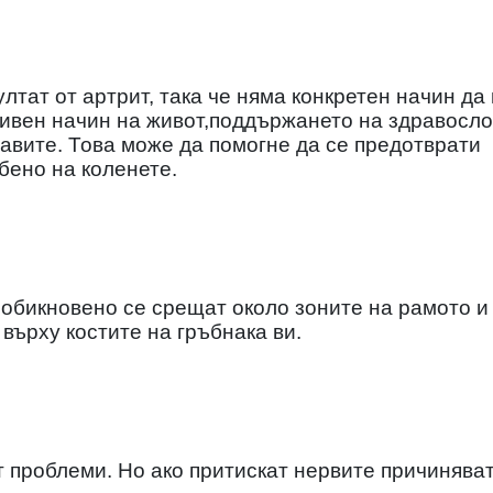
тат от артрит, така че няма конкретен начин да 
ивен начин на живот,поддържането на здравосл
авите. Това може да помогне да се предотврати
бено на коленете.
обикновено се срещат около зоните на рамото и
 върху костите на гръбнака ви.
 проблеми. Но ако притискат нервите причинява