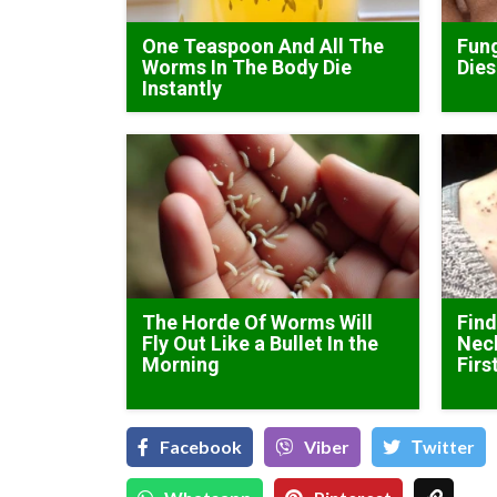
One Teaspoon And All The
Fung
Worms In The Body Die
Dies
Instantly
The Horde Of Worms Will
Find
Fly Out Like a Bullet In the
Neck
Morning
Firs
Facebook
Viber
Тwitter