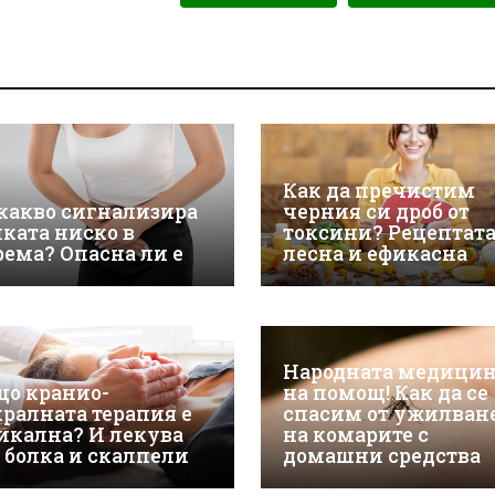
Как да пречистим
 какво сигнализира
черния си дроб от
лката ниско в
токсини? Рецептата
рема? Опасна ли е
лесна и ефикасна
Народната медици
що кранио-
на помощ! Как да се
кралната терапия е
спасим от ужилван
икална? И лекува
на комарите с
з болка и скалпели
домашни средства