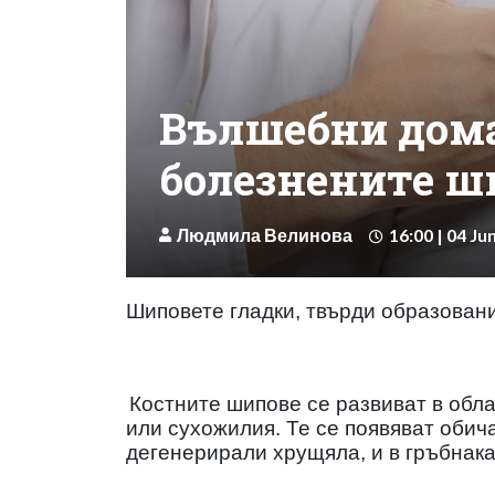
Вълшебни дом
болезнените ш
Людмила Велинова
16:00 | 04 Ju
Шиповете гладки, твърди образовани
Костните шипове се развиват в обл
или сухожилия. Те се появяват обича
дегенерирали хрущяла, и в гръбнака