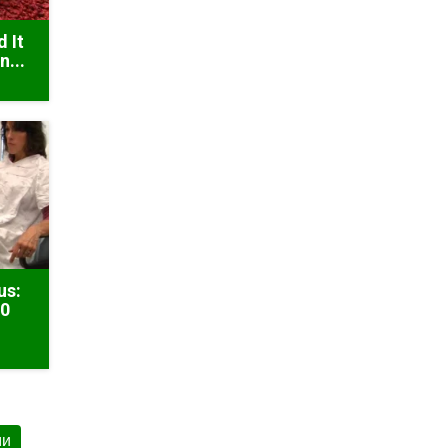
d It
n...
us:
50
ми