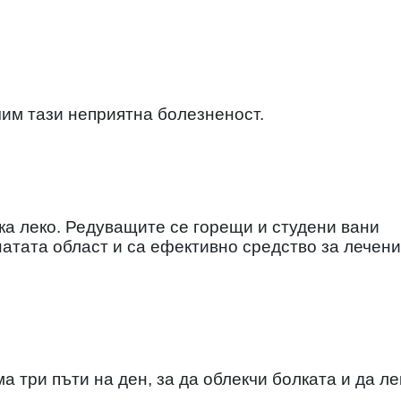
им тази неприятна болезненост.
ска леко. Редуващите се горещи и студени вани
натата област и са ефективно средство за лечени
а три пъти на ден, за да облекчи болката и да ле