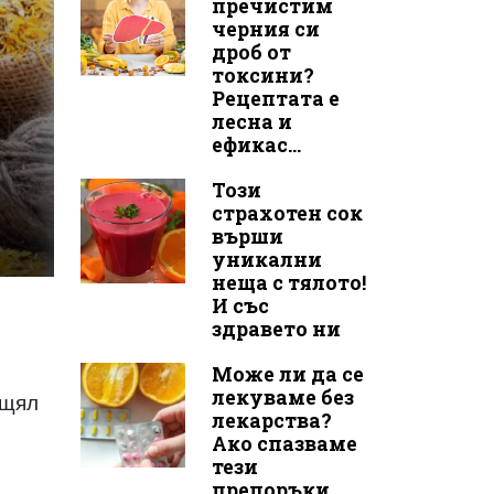
пречистим
черния си
дроб от
токсини?
Рецептата е
лесна и
ефикас...
Този
страхотен сок
върши
уникални
неща с тялото!
И със
здравето ни
Може ли да се
лекуваме без
ущял
лекарства?
Ако спазваме
тези
препоръки