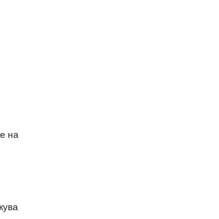
е на
кува