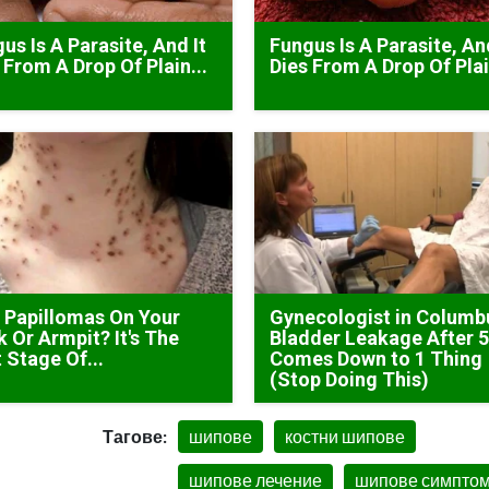
us Is A Parasite, And It
Fungus Is A Parasite, An
 From A Drop Of Plain...
Dies From A Drop Of Plai
 Papillomas On Your
Gynecologist in Columb
 Or Armpit? It's The
Bladder Leakage After 
t Stage Of...
Comes Down to 1 Thing
(Stop Doing This)
Тагове:
шипове
костни шипове
шипове лечение
шипове симпто