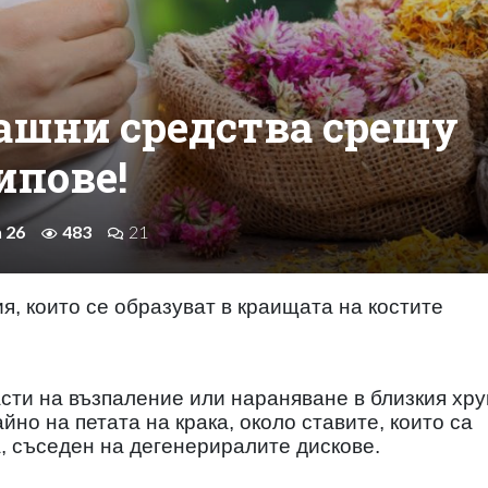
ашни средства срещу
ипове!
n 26
483
21
я, които се образуват в краищата на костите
асти на възпаление или нараняване в близкия хр
йно на петата на крака, около ставите, които са
, съседен на дегенериралите дискове.