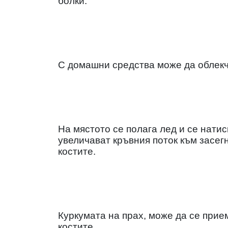
болки.
С домашни средства може да облекч
На мястото се полага лед и се нати
увеличават кръвния поток към засег
костите.
Куркумата на прах, може да се прием
костите.