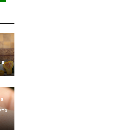
 е
на
ето