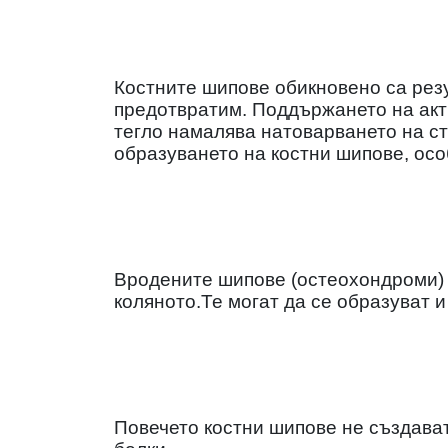
Костните шипове обикновено са резул
предотвратим. Поддържането на акт
тегло намалява натоварването на ст
образуването на костни шипове, осо
Вродените шипове (остеохондроми) 
коляното.Те могат да се образуват и
Повечето костни шипове не създават