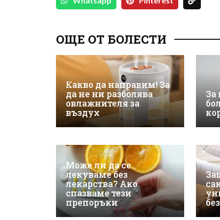
Whatsapp
Pinterest
ОЩЕ ОТ БОЛЕСТИ
Какво да направим! За
да не ни разболява
За
овлажнителя за
бо
въздух
ко
Може ли да се
лекуваме без
За
лекарства? Ако
са
спазваме тези
ун
препоръки
бе