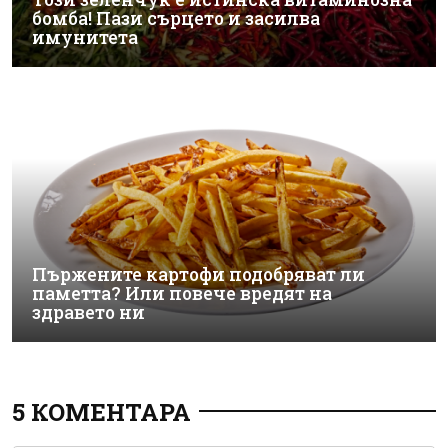
бомба! Пази сърцето и засилва
имунитета
Пържените картофи подобряват ли
паметта? Или повече вредят на
здравето ни
5 КОМЕНТАРА