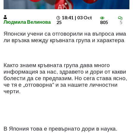
18:41 | 03 Oct
Людмила Велинова
25
805
5
Японски учени са отговорили на въпроса има
ли връзка между кръвната група и характера
Както знаем кръвната група дава много
информация за нас, здравето и дори от какви
болести да се предпазим. Но сега става ясно,
че тя е „отговорна“ и за нашите личностни
черти.
В Япония това е превърнато дори в наука.