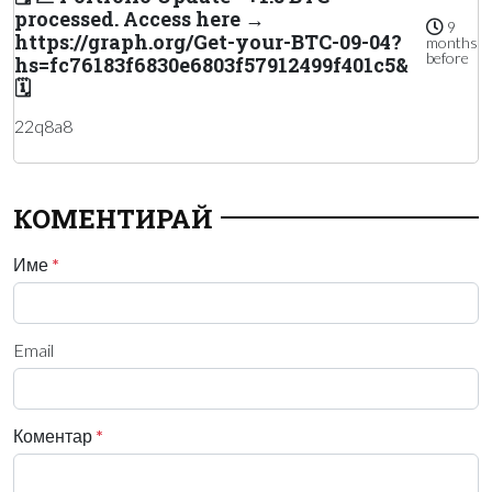
processed. Access here →
9
https://graph.org/Get-your-BTC-09-04?
months
before
hs=fc76183f6830e6803f57912499f401c5&
🗓
22q8a8
КОМЕНТИРАЙ
Име
*
Email
Коментар
*