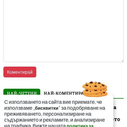
НАЙ-ЧЕТЕНИ
НАЙ-КОМЕНТИРАНИ
С използването на сайта вие приемате, че
Народната медицина
използваме „
" за подобряване на
бисквитки
на помощ! Как да се
преживяването, персонализиране на
спасим от ужилването
съдържанието и рекламите, и анализиране
на комарит...
на трафика. Вижте нашата
политика за