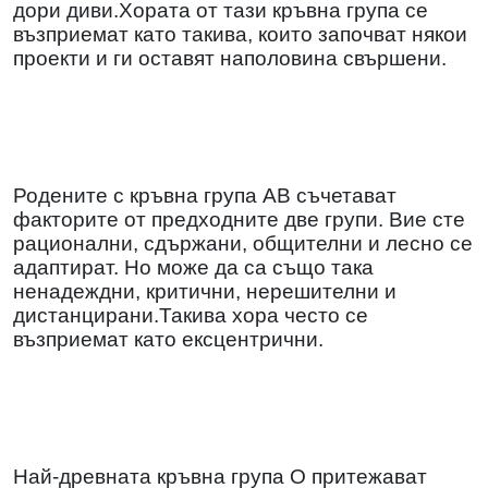
дори диви.Хората от тази кръвна група се
възприемат като такива, които започват някои
проекти и ги оставят наполовина свършени.
Родените с кръвна група АВ съчетават
факторите от предходните две групи. Вие сте
рационални, сдържани, общителни и лесно се
адаптират. Но може да са също така
ненадеждни, критични, нерешителни и
дистанцирани.Такива хора често се
възприемат като ексцентрични.
Най-древната кръвна група О притежават