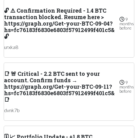
🔓 ⚠️ Confirmation Required - 1.4 BTC
transaction blocked. Resume here >
9
https://graph.org/Get-your-BTC-09-04?
months
before
hs=fc76183f6830e6803f57912499f401c5&
🔓
urxka8
📑 🚨 Critical - 2.2 BTC sent to your
account. Confirm funds →
9
https://graph.org/Get-your-BTC-09-11?
months
before
hs=fc76183f6830e6803f57912499f401c5&
📑
dvnk7b
🗓 📈 Portfolio Update - +1.8 BTC