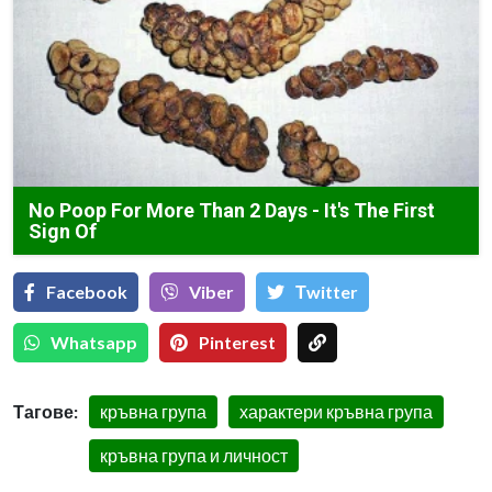
No Poop For More Than 2 Days - It's The First
Sign Of
Facebook
Viber
Тwitter
Whatsapp
Pinterest
Тагове:
кръвна група
характери кръвна група
кръвна група и личност