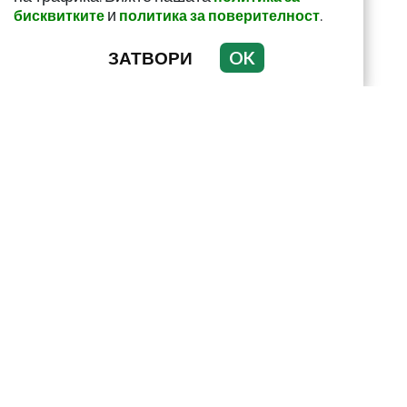
и
.
бисквитките
политика за поверителност
ЗАТВОРИ
OK
Този зеленчук е
истинска витаминозна
бомба! Пази сърцето и
засилва иму...
Как да пречистим
черния си дроб от
токсини? Рецептата е
лесна и ефикас...