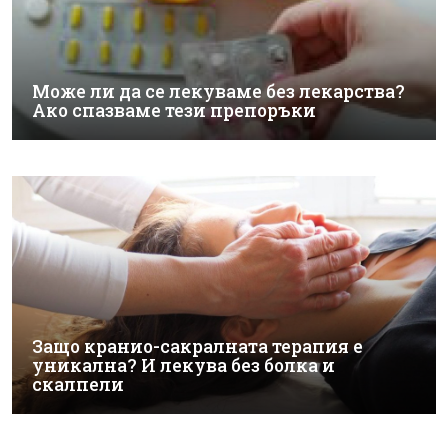
Може ли да се лекуваме без лекарства?
Ако спазваме тези препоръки
Защо кранио-сакралната терапия е
уникална? И лекува без болка и
скалпели