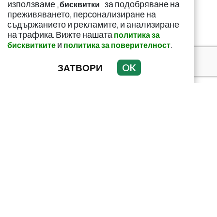
корема? Опасна ли е
използваме „
" за подобряване на
бисквитки
преживяването, персонализиране на
съдържанието и рекламите, и анализиране
на трафика. Вижте нашата
политика за
и
.
бисквитките
политика за поверителност
ЗАТВОРИ
OK
Как да пречистим
черния си дроб от
токсини? Рецептата е
лесна и ефикас...
Този страхотен сок
върши уникални неща
с тялото! И със здравето
ни