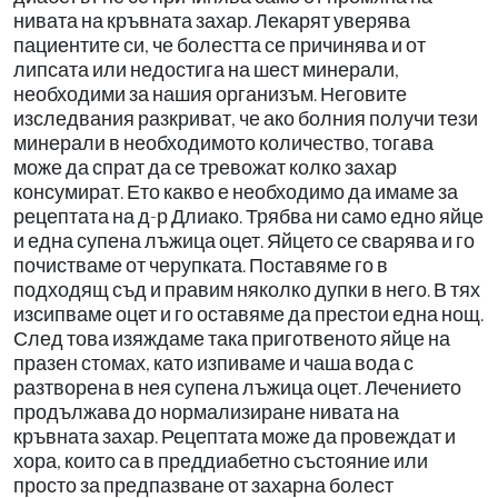
нивата на кръвната захар. Лекарят уверява
пациентите си, че болестта се причинява и от
липсата или недостига на шест минерали,
необходими за нашия организъм. Неговите
изследвания разкриват, че ако болния получи тези
минерали в необходимото количество, тогава
може да спрат да се тревожат колко захар
консумират. Ето какво е необходимо да имаме за
рецептата на д-р Длиако. Трябва ни само едно яйце
и една супена лъжица оцет. Яйцето се сварява и го
почистваме от черупката. Поставяме го в
подходящ съд и правим няколко дупки в него. В тях
изсипваме оцет и го оставяме да престои една нощ.
След това изяждаме така приготвеното яйце на
празен стомах, като изпиваме и чаша вода с
разтворена в нея супена лъжица оцет. Лечението
продължава до нормализиране нивата на
кръвната захар. Рецептата може да провеждат и
хора, които са в преддиабетно състояние или
просто за предпазване от захарна болест