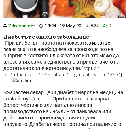
Zdravno.net
13:24 | 19 May 20
574
0
Диабетът е опасно заболяване
При диабетът нивото на глюкозата в
кръвта е
. Тя е необходима за производство на
повишено
енергия в клетките. Глюкозата от кръвта може да
влезе в тях само и единствено в присъствието на
достатъчно количество инсулин. [caption
id="attachment_5269" align="alignright" width="365"]
Възрастен лекар цери диабет с народна медицина,
сн. Фейсбук[/caption] При болните от захарна
болест частично или напълно липсва
производството на инсулин от панкреаса или
действието на произвеждания инсулин е
нарушено. Диабетът често протича при наличието