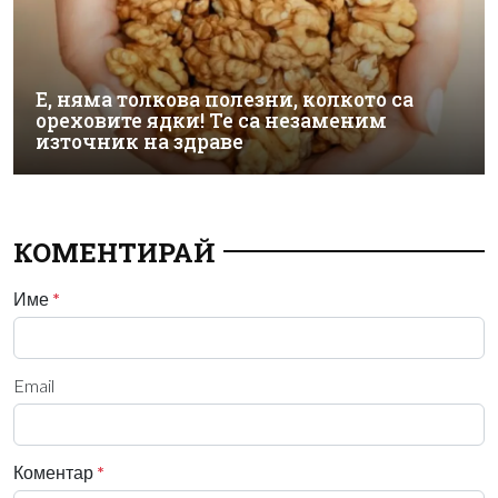
Е, няма толкова полезни, колкото са
ореховите ядки! Те са незаменим
източник на здраве
КОМЕНТИРАЙ
Име
*
Email
Коментар
*