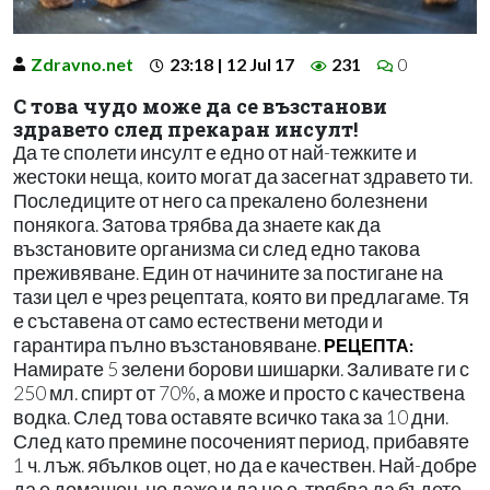
Zdravno.net
23:18 | 12 Jul 17
231
0
С това чудо може да се възстанови
здравето след прекаран инсулт!
Да те сполети инсулт е едно от най-тежките и
жестоки неща, които могат да засегнат здравето ти.
Последиците от него са прекалено болезнени
понякога. Затова трябва да знаете как да
възстановите организма си след едно такова
преживяване. Един от начините за постигане на
тази цел е чрез рецептата, която ви предлагаме. Тя
е съставена от само естествени методи и
гарантира пълно възстановяване.
РЕЦЕПТА:
Намирате 5 зелени борови шишарки. Заливате ги с
250 мл. спирт от 70%, а може и просто с качествена
водка. След това оставяте всичко така за 10 дни.
След като премине посоченият период, прибавяте
1 ч. лъж. ябълков оцет, но да е качествен. Най-добре
да е домашен, но даже и да не е, трябва да бъдете