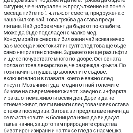
сигурни, че е натурален. В продължение на поне 6
месеца пийте по 1 ч. лъж. от сместа, придружена с
чаша билков чай. Това трябва да става преди
лягане. Най-добре е чаят да бъде от по-слабите.
Може да бъде подсладен с малко мед.
Консумирайте сместа и билковия чай всяка вечер
за 6 месеца и жестокият инсулт след това ще бъде
само неприятен спомен. Здравето ви ще разцъфти
и ще се почувствате много по-добре. Основната
полза от това лекарство е, че разрежда кръвта. По
този начин отпушва кръвоносните съдове,
включително и в главата, което е важно след
инсулт. Мозъчният удат е един от най-големите
бичове на съвременния живот. Заедно с инфаркта
и рака, отнема животи всеки ден. Дори и да не
отнеме живот, почти винаги след това човек остава
с тежки последици. Затова ви предлагаме начин да
се възстановите. В болницата няма да ви дадат
такъв начин, защото там природните средства
биват иронизирани и на тях се гледа с насмешка.