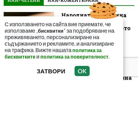
НАЙ-ЧЕТЕНИ
НАЙ-КОМЕНТИРАНИ
Народната медицина
на помощ! Как да се
С използването на сайта вие приемате, че
спасим от ужилването
използваме „
" за подобряване на
бисквитки
на комарит...
преживяването, персонализиране на
съдържанието и рекламите, и анализиране
на трафика. Вижте нашата
политика за
и
.
бисквитките
политика за поверителност
ЗАТВОРИ
OK
Този зеленчук е
истинска витаминозна
бомба! Пази сърцето и
засилва иму...
Пържените картофи
подобряват ли