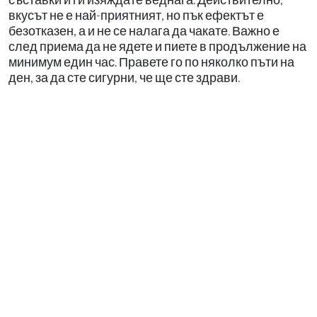
вкусът не е най-приятният, но пък ефектът е
безотказен, а и не се налага да чакате. Важно е
след приема да не ядете и пиете в продължение на
минимум един час. Правете го по няколко пъти на
ден, за да сте сигурни, че ще сте здрави.