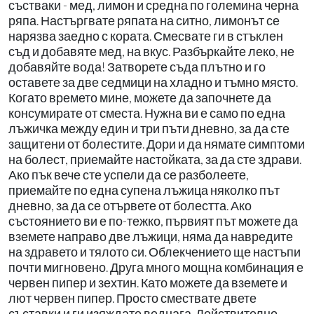
състваки - мед, лимон и средна по големина черна
ряпа. Настъргвате ряпата на ситно, лимонът се
нарязва заедно с кората. Смесвате ги в стъклен
съд и добавяте мед, на вкус. Разбъркайте леко, не
добавяйте вода! Затворете съда плътно и го
оставете за две седмици на хладно и тъмно място.
Когато времето мине, можете да започнете да
консумирате от сместа. Нужна ви е само по една
лъжичка между един и три пъти дневно, за да сте
защитени от болестите. Дори и да нямате симптоми
на болест, приемайте настойката, за да сте здрави.
Ако пък вече сте успели да се разболеете,
приемайте по една супена лъжица няколко път
дневно, за да се отървете от болестта. Ако
състоянието ви е по-тежко, първият път можете да
вземете направо две лъжици, няма да навредите
на здравето и тялото си. Облекчението ще настъпи
почти мигновено. Друга много мощна комбинация е
червен пипер и зехтин. Като можете да вземете и
лют червен пипер. Просто смествате двете
съставки и ги изяждате веднага. Действително,