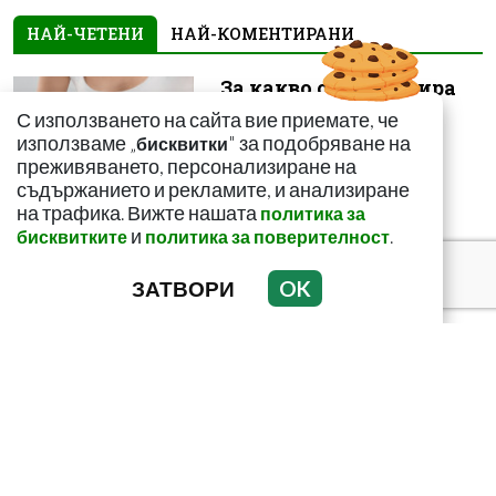
НАЙ-ЧЕТЕНИ
НАЙ-КОМЕНТИРАНИ
За какво сигнализира
болката ниско в
С използването на сайта вие приемате, че
корема? Опасна ли е
използваме „
" за подобряване на
бисквитки
преживяването, персонализиране на
съдържанието и рекламите, и анализиране
на трафика. Вижте нашата
политика за
и
.
бисквитките
политика за поверителност
ЗАТВОРИ
OK
Как да пречистим
черния си дроб от
токсини? Рецептата е
лесна и ефикас...
Може ли да се лекуваме