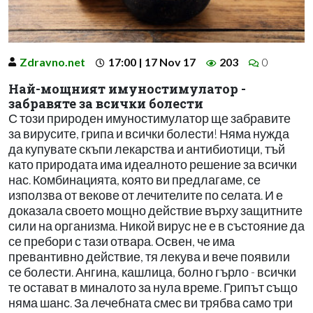
Zdravno.net
17:00 | 17 Nov 17
203
0
Най-мощният имуностимулатор -
забравяте за всички болести
С този природен имуностимулатор ще забравите
за вирусите, грипа и всички болести! Няма нужда
да купувате скъпи лекарства и антибиотици, тъй
като природата има идеалното решение за всички
нас. Комбинацията, която ви предлагаме, се
използва от векове от лечителите по селата. И е
доказала своето мощно действие върху защитните
сили на организма. Никой вирус не е в състояние да
се пребори с тази отвара. Освен, че има
превантивно действие, тя лекува и вече появили
се болести. Ангина, кашлица, болно гърло - всички
те остават в миналото за нула време. Грипът също
няма шанс. За лечебната смес ви трябва само три