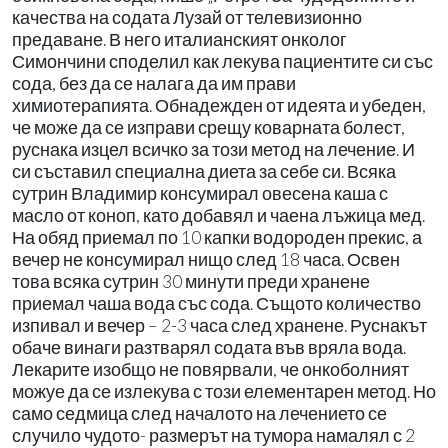
качества на содата Лузай от телевизионно
предаване. В него италианският онколог
Симончини споделил как лекува пациентите си със
сода, без да се налага да им прави
химиотерапията. Обнадежден от идеята и убеден,
че може да се изправи срещу коварната болест,
руснака изцел всичко за този метод на лечение. И
си съставил специална диета за себе си. Всяка
сутрин Владимир консумирал овесена каша с
масло от коноп, като добавял и чаена лъжица мед.
На обяд приемал по 10 капки водороден прекис, а
вечер не консумирал нищо след 18 часа. Освен
това всяка сутрин 30 минути преди хранене
приемал чаша вода със сода. Същото количество
изпивал и вечер – 2-3 часа след хранене. Руснакът
обаче винаги разтварял содата във вряла вода.
Лекарите изобщо не повярвали, че онкоболният
можуе да се излекува с този елементарен метод. Но
само седмица след началото на лечението се
случило чудото- размерът на тумора намалял с 2