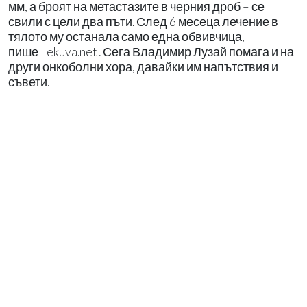
мм, а броят на метастазите в черния дроб – се
свили с цели два пъти. След 6 месеца лечение в
тялото му останала само една обвивчица,
пише Lekuva.net . Сега Владимир Лузай помага и на
други онкоболни хора, давайки им напътствия и
съвети.