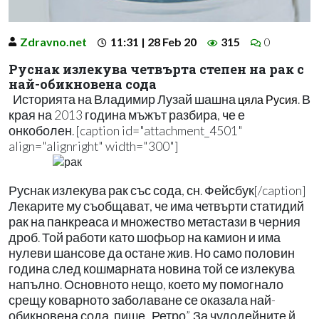
Zdravno.net
11:31 | 28 Feb 20
315
0
Руснак излекува четвърта степен на рак с
най-обикновена сода
Историята на Владимир Лузай шашна
. В
цяла Русия
края на 2013 година мъжът разбира, че е
онкоболен. [caption id="attachment_4501"
align="alignright" width="300"]
Руснак излекува рак със сода, сн. Фейсбук[/caption]
Лекарите му съобщават, че има четвърти статидий
рак на панкреаса и множество метастази в черния
дроб. Той работи като шофьор на камион и има
нулеви шансове да остане жив. Но само половин
година след кошмарната новина той се излекува
напълно. Основното нещо, което му помогнало
срещу коварното заболаване се оказала най-
обикновена сода, пише „Ретро”. За чудодейните й