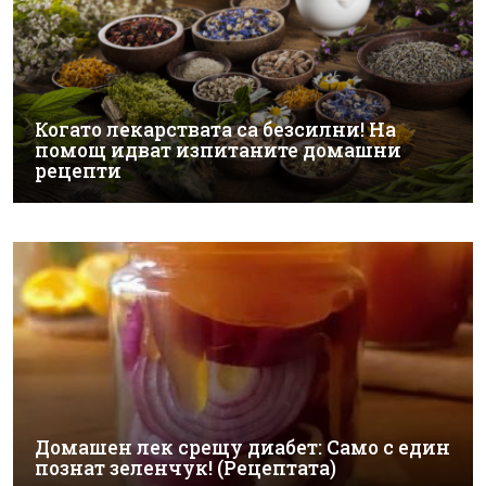
Когато лекарствата са безсилни! На
помощ идват изпитаните домашни
рецепти
Домашен лек срещу диабет: Само с един
познат зеленчук! (Рецептата)