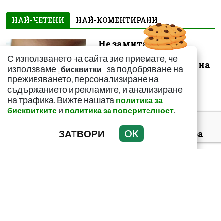
НАЙ-ЧЕТЕНИ
НАЙ-КОМЕНТИРАНИ
Не замитайте тези
симптоми: Може да
С използването на сайта вие приемате, че
сигнализират за рак на
използваме „
" за подобряване на
бисквитки
щитовидната...
преживяването, персонализиране на
съдържанието и рекламите, и анализиране
на трафика. Вижте нашата
политика за
и
.
бисквитките
политика за поверителност
ЗАТВОРИ
OK
За какво сигнализира
болката ниско в
корема? Опасна ли е