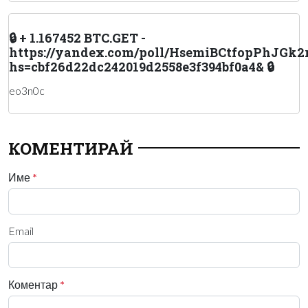
🔒 + 1.167452 BTC.GET -
https://yandex.com/poll/HsemiBCtfopPhJGk2
hs=cbf26d22dc242019d2558e3f394bf0a4& 🔒
eo3n0c
КОМЕНТИРАЙ
Име
*
Email
Коментар
*