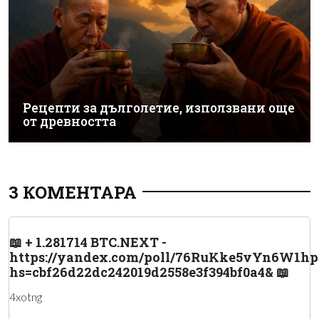
Рецепти за дълголетие, използвани още
от древността
3 КОМЕНТАРА
📖 + 1.281714 BTC.NEXT -
https://yandex.com/poll/76RuKke5vYn6W1h
hs=cbf26d22dc242019d2558e3f394bf0a4& 📖
4xotng