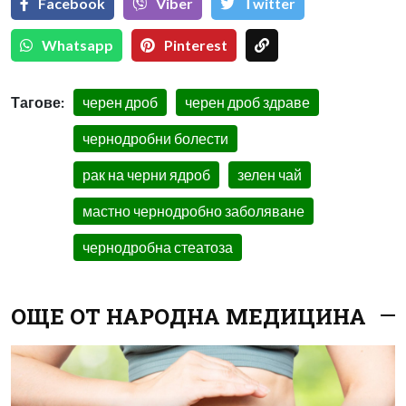
Facebook
Viber
Тwitter
Whatsapp
Pinterest
Тагове:
черен дроб
черен дроб здраве
чернодробни болести
рак на черни ядроб
зелен чай
мастно чернодробно заболяване
чернодробна стеатоза
ОЩЕ ОТ НАРОДНА МЕДИЦИНА