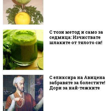
С този метод и само за
седмица: Изчиствате
шлаките от тялото си!
С еликсира на Авицена
забравяте за болестите!
Дори за най-тежките