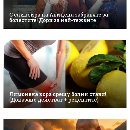
С еликсира на Авицена забравяте за
болестите! Дори за най-тежките
Лимонена кора срещу болни стави!
(Доказано действат + рецептите)