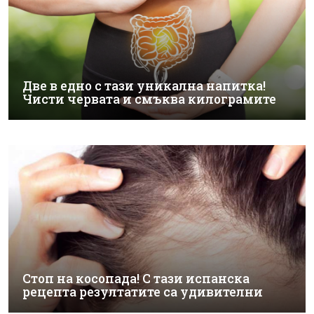
Две в едно с тази уникална напитка!
Чисти червата и смъква килограмите
Стоп на косопада! С тази испанска
рецепта резултатите са удивителни