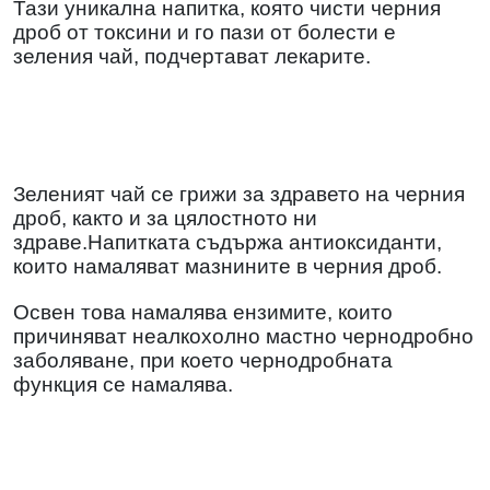
Тази уникална напитка, която чисти черния
дроб от токсини и го пази от болести е
зеления чай, подчертават лекарите.
Зеленият чай се грижи за здравето на черния
дроб, както и за цялостното ни
здраве.Напитката съдържа антиоксиданти,
които намаляват мазнините в черния дроб.
Освен това намалява ензимите, които
причиняват неалкохолно мастно чернодробно
заболяване, при което чернодробната
функция се намалява.