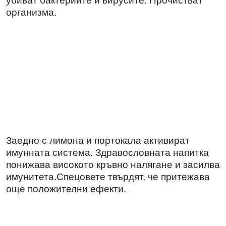
убиват бактериите и вирусите. Прочистват
организма.
Заедно с лимона и портокала активират
имунната система. Здравословната напитка
понижава високото кръвно налягане и засилва
имунитета.Спецовете твърдят, че притежава
още положителни ефекти.