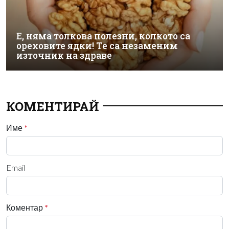
Е, няма толкова полезни, колкото са
ореховите ядки! Те са незаменим
източник на здраве
КОМЕНТИРАЙ
Име
*
Email
Коментар
*