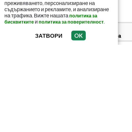
щитовидната...
преживяването, персонализиране на
съдържанието и рекламите, и анализиране
на трафика. Вижте нашата
политика за
и
.
бисквитките
политика за поверителност
ЗАТВОРИ
OK
За какво сигнализира
болката ниско в
корема? Опасна ли е
Тъмни петна по
тялото? Може да
алармират за диабет