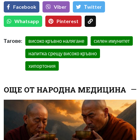
Facebook
Viber
Тwitter
Whatsapp
Pinterest
Тагове:
високо кръвно налягане
силен имунитет
напитка срещу високо кръвно
хипортония
ОЩЕ ОТ НАРОДНА МЕДИЦИНА