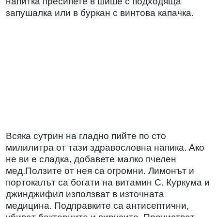
напитка пресипете в шише с подходяща
запушалка или в буркан с винтова капачка.
Всяка сутрин на гладно пийте по сто
милилитра от тази здравословна напика. Ако
не ви е сладка, добавете малко пчелен
мед.Ползите от нея са огромни. Лимонът и
портокалът са богати на витамин С. Куркума и
джинджифил използват в източната
медицина. Подправките са антисептични,