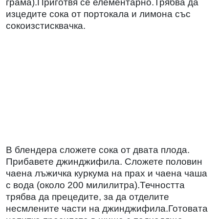
грама).Приготвя се елементарно.Трябва да
изцедите сока от портокала и лимона със
сокоизстисквачка.
В блендера сложете сока от двата плода.
Прибавете джинджифила. Сложете половин
чаена лъжичка куркума на прах и чаена чаша
с вода (около 200 милилитра).Течността
трябва да прецедите, за да отделите
несмлените части на джинджифила.Готовата