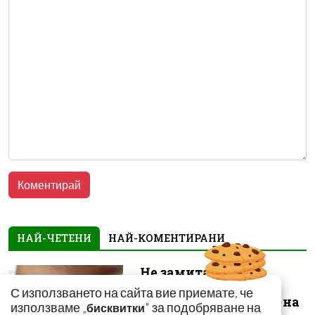
НАЙ-ЧЕТЕНИ
НАЙ-КОМЕНТИРАНИ
Не замитайте тези
симптоми: Може да
С използването на сайта вие приемате, че
сигнализират за рак на
използваме „
" за подобряване на
бисквитки