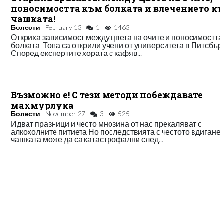
поносимостта към болката и влечението 
чашката!
Болести
February 13
1
1463
Откриха зависимост между цвета на очите и поносимостт
болката Това са открили учени от университета в Питсбър
Според експертите хората с кафяв...
Възможно е! С тези методи побеждавате
махмурлука
Болести
November 27
3
525
Идват празници и често мнозина от нас прекаляват с
алкохолните питиета Но последствията с честото вдигане
чашката може да са катастрофални след...