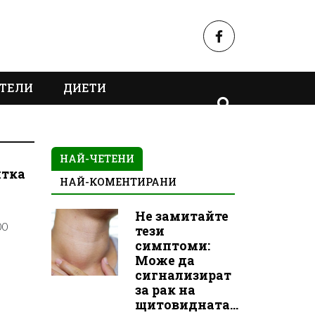
ТЕЛИ
ДИЕТИ
НАЙ-ЧЕТЕНИ
итка
НАЙ-КОМЕНТИРАНИ
Не замитайте
00
тези
симптоми:
Може да
сигнализират
за рак на
щитовидната...