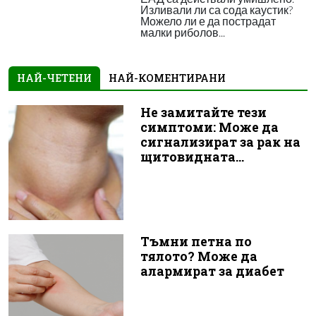
Изливали ли са сода каустик?
Можело ли е да пострадат
малки риболов...
НАЙ-ЧЕТЕНИ
НАЙ-КОМЕНТИРАНИ
Не замитайте тези
симптоми: Може да
сигнализират за рак на
щитовидната...
Тъмни петна по
тялото? Може да
алармират за диабет