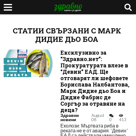
СТАТИИ СВЪРЗАНИ С МАРК
ДИДИЕ ДЬО БОА
Ексклузивно за
“Здравно.нет”:
Прокуратурата влезе в
“Девин” ЕАД. Ще
отговарят ли шефовете
Борислава Налбантова,
Марк Дидие дьо Боа и
Дидие Фабрис де
Соргър за отравяне на
деца?
Здравни
August
новини
08
0
413
Еколози: Мъртвата риба в
реката не е от авария. “Девин”
ЕАД са действали умишлено.