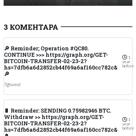
3 КОМЕНТАРА
🔎 Reminder; Operation #QC80.
CONTINUE >>> https://graph.org/GET-
1
BITCOIN-TRANSFER-02-23-2?
year
before
hs=7dfb6a6d2852cb44f69a6af160cc782c&
🔎
7ghvmd
🔋 Reminder: SENDING 0.75982946 BTC.
Withdraw >> https://graph.org/GET-
1
BITCOIN-TRANSFER-02-23-2?
year
before
hs=7dfb6a6d2852cb44f69a6af160cc782c&