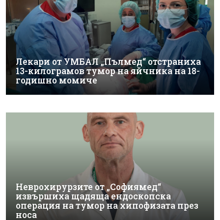
Лекари от УМБАЛ „Пълмед“ отстраниха
13-килограмов тумор на яйчника на 18-
годишно момиче
Неврохирурзите от „Софиямед“
извършиха щадяща ендоскопска
операция на тумор на хипофизата през
носа