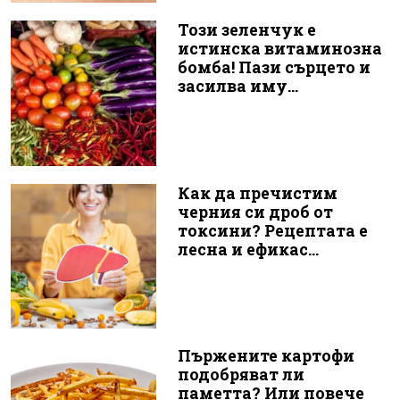
Този зеленчук е
истинска витаминозна
бомба! Пази сърцето и
засилва иму...
Как да пречистим
черния си дроб от
токсини? Рецептата е
лесна и ефикас...
Пържените картофи
подобряват ли
паметта? Или повече