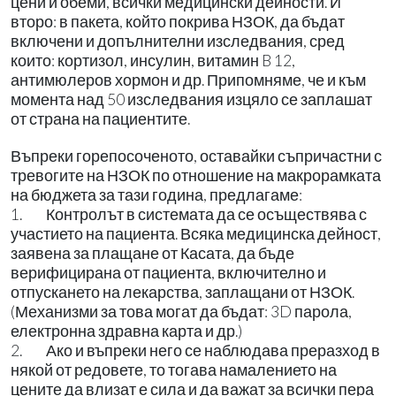
цени и обеми, всички медицински дейности. И
второ: в пакета, който покрива НЗОК, да бъдат
включени и допълнителни изследвания, сред
които: кортизол, инсулин, витамин B 12,
антимюлеров хормон и др. Припомняме, че и към
момента над 50 изследвания изцяло се заплашат
от страна на пациентите.
Въпреки горепосоченото, оставайки съпричастни с
тревогите на НЗОК по отношение на макрорамката
на бюджета за тази година, предлагаме:
1. Контролът в системата да се осъществява с
участието на пациента. Всяка медицинска дейност,
заявена за плащане от Касата, да бъде
верифицирана от пациента, включително и
отпускането на лекарства, заплащани от НЗОК.
(Механизми за това могат да бъдат: 3D парола,
електронна здравна карта и др.)
2. Ако и въпреки него се наблюдава преразход в
някой от редовете, то тогава намалението на
цените да влизат е сила и да важат за всички пера