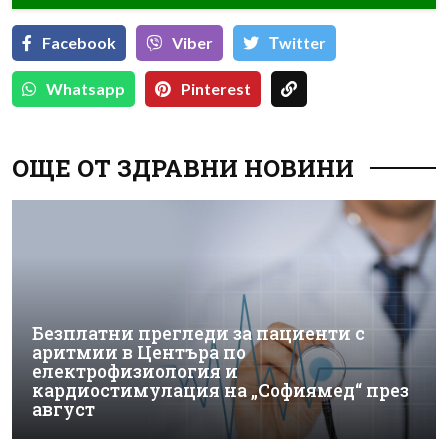
Facebook
Viber
Тwitter
Whatsapp
Pinterest
ОЩЕ ОТ ЗДРАВНИ НОВИНИ
Безплатни прегледи за пациенти с
аритмии в Центъра по
електрофизиология и
кардиостимулация на „Софиямед“ през
август