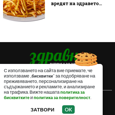
вредят на здравето...
С използването на сайта вие приемате, че
използваме „
" за подобряване на
бисквитки
преживяването, персонализиране на
съдържанието и рекламите, и анализиране
на трафика. Вижте нашата
политика за
и
.
бисквитките
политика за поверителност
ЗДРАВНИ НОВИНИ
ЗДРАВНИ СЪВЕТИ
ЗАТВОРИ
OK
НАРОДНА МЕДИЦИНА