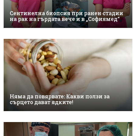
Сентинелна биопсия при ранен стадии
на рак на гърдата вече и в „Софиямед“
Няма да повярвате: Какви ползи за
сърцето дават ядките!