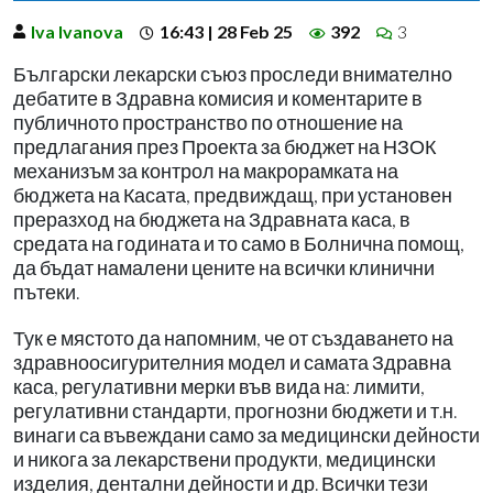
Iva Ivanova
16:43 | 28 Feb 25
392
3
Български лекарски съюз проследи внимателно
дебатите в Здравна комисия и коментарите в
публичното пространство по отношение на
предлагания през Проекта за бюджет на НЗОК
механизъм за контрол на макрорамката на
бюджета на Касата, предвиждащ, при установен
преразход на бюджета на Здравната каса, в
средата на годината и то само в Болнична помощ,
да бъдат намалени цените на всички клинични
пътеки.
Тук е мястото да напомним, че от създаването на
здравноосигурителния модел и самата Здравна
каса, регулативни мерки във вида на: лимити,
регулативни стандарти, прогнозни бюджети и т.н.
винаги са въвеждани само за медицински дейности
и никога за лекарствени продукти, медицински
изделия, дентални дейности и др. Всички тези