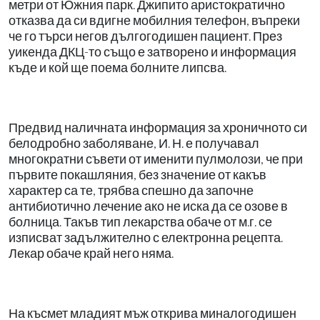
метри от Южния парк. Джипито аристократично
отказва да си вдигне мобилния телефон, въпреки
че го търси негов дългогодишен пациент. През
уикенда ДКЦ-то също е затворено и информация
къде и кой ще поема болните липсва.
Предвид наличната информация за хроничното си
белодробно заболяване, И. Н. е получавал
многократни съвети от именити пулмолози, че при
първите покашляния, без значение от какъв
характер са те, трябва спешно да започне
антибиотично лечение ако не иска да се озове в
болница. Такъв тип лекарства обаче от м.г. се
изписват задължително с електронна рецепта.
Лекар обаче край него няма.
На късмет младият мъж открива миналогодишен