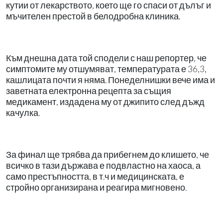
кутии от лекарството, което ще го спаси от дълъг и
мъчителен престой в белодробна клиника.
Към днешна дата той сподели с наш репортер, че
симптомите му отшумяват, температурата е 36,3,
кашлицата почти я няма. Понеделнишки вече има и
заветната електронна рецепта за същия
медикамент, издадена му от джипито след дъжд
качулка.
За финал ще трябва да прибегнем до клишето, че
всичко в тази държава е подвластно на хаоса, а
само престъпността, в т.ч и медицинската, е
стройно организирана и реагира мигновено.