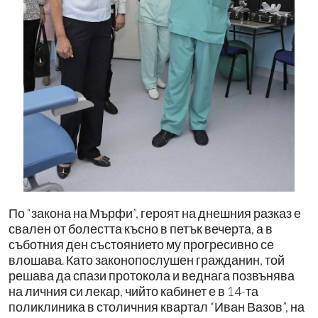
По “закона на Мърфи”, героят на днешния разказ е
свален от болестта късно в петък вечерта, а в
съботния ден състоянието му прогресивно се
влошава. Като законопослушен гражданин, той
решава да спази протокола и веднага позвънява
на личния си лекар, чийто кабинет е в 14-та
поликлиника в столичния квартал “Иван Вазов”, на