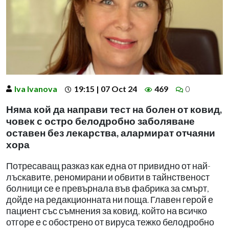
Iva Ivanova
19:15 | 07 Oct 24
469
0
Няма кой да направи тест на болен от ковид,
човек с остро белодробно заболяване
оставен без лекарства, алармират отчаяни
хора
Потресаващ разказ как една от привидно от най-
лъскавите, реномирани и обвити в тайнственост
болници се е превърнала във фабрика за смърт,
дойде на редакционната ни поща. Главен герой е
пациент със съмнения за ковид, който на всичко
отгоре е с обострено от вируса тежко белодробно