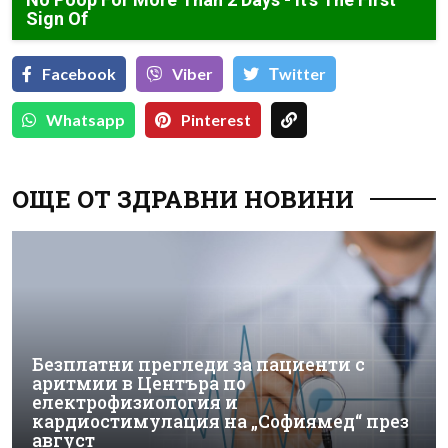
Sign Of
Facebook
Viber
Тwitter
Whatsapp
Pinterest
ОЩЕ ОТ ЗДРАВНИ НОВИНИ
Безплатни прегледи за пациенти с
аритмии в Центъра по
електрофизиология и
кардиостимулация на „Софиямед“ през
август