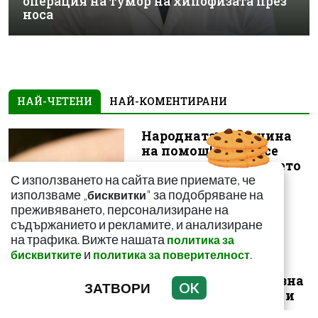
операция на тумор на хипофизата през
носа
НАЙ-ЧЕТЕНИ
НАЙ-КОМЕНТИРАНИ
Народната медицина
на помощ! Как да се
спасим от ужилването
С използването на сайта вие приемате, че
на комарит...
използваме „
" за подобряване на
бисквитки
преживяването, персонализиране на
съдържанието и рекламите, и анализиране
на трафика. Вижте нашата
политика за
и
.
бисквитките
политика за поверителност
Този зеленчук е
истинска витаминозна
ЗАТВОРИ
OK
бомба! Пази сърцето и
засилва иму...