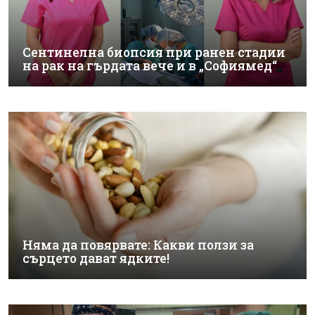
Сентинелна биопсия при ранен стадии
на рак на гърдата вече и в „Софиямед“
Няма да повярвате: Какви ползи за
сърцето дават ядките!