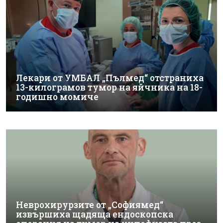
Лекари от УМБАЛ „Пълмед“ отстраниха
13-килограмов тумор на яйчника на 18-
годишно момиче
Неврохирурзите от „Софиямед“
извършиха щадяща ендоскопска