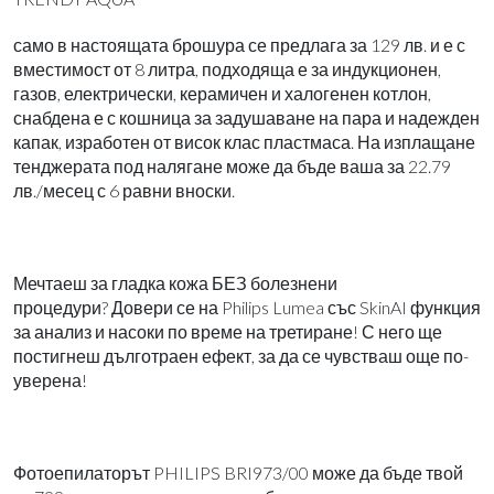
само в настоящата брошура се предлага за 129 лв. и е с
вместимост от 8 литра, подходяща е за индукционен,
газов, електрически, керамичен и халогенен котлон,
снабдена е с кошница за задушаване на пара и надежден
капак, изработен от висок клас пластмаса. На изплащане
тенджерата под налягане може да бъде ваша за 22.79
лв./месец с 6 равни вноски.
Мечтаеш за гладка кожа БЕЗ болезнени
процедури? Довери се на Philips Lumea със SkinAI функция
за анализ и насоки по време на третиране! С него ще
постигнеш дълготраен ефект, за да се чувстваш още по-
уверена!
Фотоепилаторът PHILIPS BRI973/00 може да бъде твой