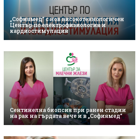
„Софиямед“ с нов високотехнологичен
Център по електрофизиология и
кардиостимулация
Сентинелна биопсия при ранен стадии
на рак на гърдата вече и в „Софиямед“