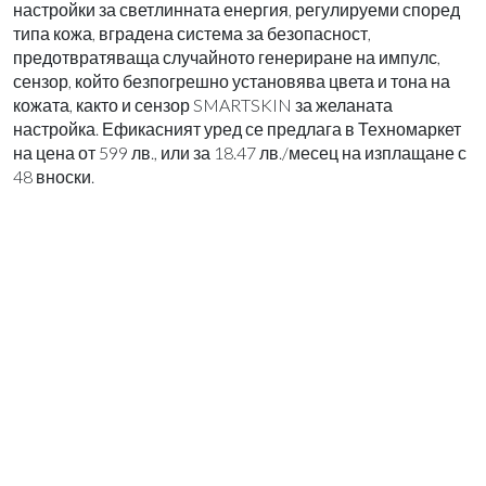
настройки за светлинната енергия, регулируеми според
типа кожа, вградена система за безопасност,
предотвратяваща случайното генериране на импулс,
сензор, който безпогрешно установява цвета и тона на
кожата, както и сензор SMARTSKIN за желаната
настройка. Ефикасният уред се предлага в Техномаркет
на цена от 599 лв., или за 18.47 лв./месец на изплащане с
48 вноски.