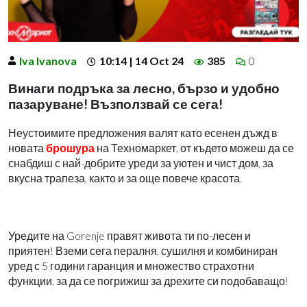
Iva Ivanova
10:14 | 14 Oct 24
385
0
Винаги подръка за лесно, бързо и удобно
пазаруване! Възползвай се сега!
Неустоимите предложения валят като есенен дъжд в
новата
брошура
на Техномаркет, от където можеш да се
снабдиш с най-добрите уреди за уютен и чист дом, за
вкусна трапеза, както и за още повече красота.
Уредите на Gorenje правят живота ти по-лесен и
приятен! Вземи сега пералня, сушилня и комбиниран
уред с 5 години гаранция и множество страхотни
функции, за да се погрижиш за дрехите си подобаващо!