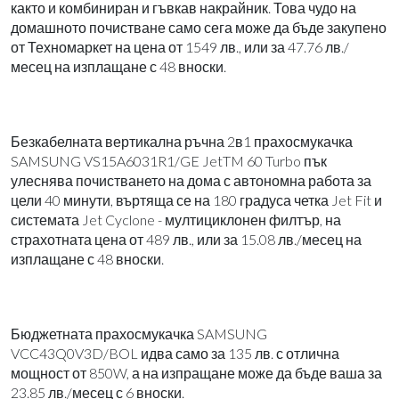
както и комбиниран и гъвкав накрайник. Това чудо на
домашното почистване само сега може да бъде закупено
от Техномаркет на цена от 1549 лв., или за 47.76 лв./
месец на изплащане с 48 вноски.
Безкабелната вертикална ръчна 2в1 прахосмукачка
SAMSUNG VS15A6031R1/GE JetTM 60 Turbo пък
улеснява почистването на дома с автономна работа за
цели 40 минути, въртяща се на 180 градуса четка Jet Fit и
системата Jet Cyclone - мултициклонен филтър, на
страхотната цена от 489 лв., или за 15.08 лв./месец на
изплащане с 48 вноски.
Бюджетната прахосмукачка SAMSUNG
VCC43Q0V3D/BOL идва само за 135 лв. с отлична
мощност от 850W, а на изпращане може да бъде ваша за
23.85 лв./месец с 6 вноски.