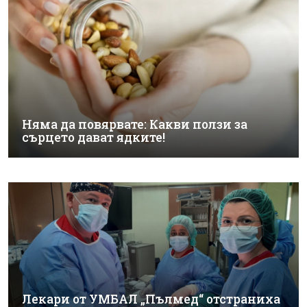
Няма да повярвате: Какви ползи за
сърцето дават ядките!
Лекари от УМБАЛ „Пълмед“ отстраниха