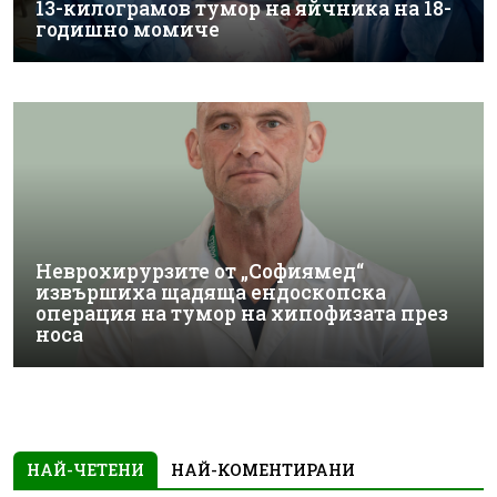
13-килограмов тумор на яйчника на 18-
годишно момиче
Неврохирурзите от „Софиямед“
извършиха щадяща ендоскопска
операция на тумор на хипофизата през
носа
НАЙ-ЧЕТЕНИ
НАЙ-КОМЕНТИРАНИ