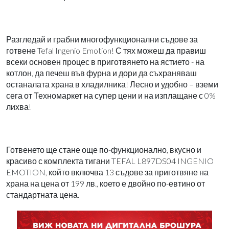
Разгледай и грабни многофункционални съдове за
готвене Tefal Ingenio Emotion! С тях можеш да правиш
всеки основен процес в приготвянето на ястието - на
котлон, да печеш във фурна и дори да съхраняваш
останалата храна в хладилника! Лесно и удобно – вземи
сега от Техномаркет на супер цени и на изплащане с 0%
лихва!
Готвенето ще стане още по-функционално, вкусно и
красиво с комплекта тигани TEFAL L897DS04 INGENIO
EMOTION, който включва 13 съдове за приготвяне на
храна на цена от 199 лв., което е двойно по-евтино от
стандартната цена.