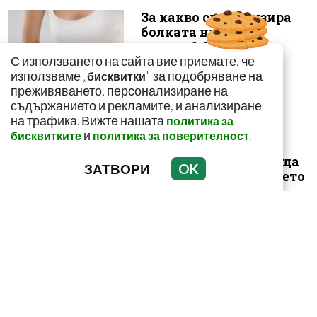
За какво сигнализира
болката ниско в
корема? Опасна ли е
С използването на сайта вие приемате, че
използваме „
" за подобряване на
бисквитки
преживяването, персонализиране на
съдържанието и рекламите, и анализиране
на трафика. Вижте нашата
политика за
и
.
бисквитките
политика за поверителност
Този страхотен сок
върши уникални неща
ЗАТВОРИ
OK
с тялото! И със здравето
ни
Как да пречистим
черния си дроб от
токсини? Рецептата е