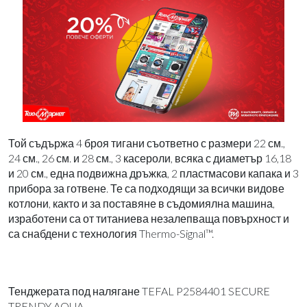
Той съдържа 4 броя тигани съответно с размери 22 см.,
24 см., 26 см. и 28 см., 3 касероли, всяка с диаметър 16,18
и 20 см., една подвижна дръжка, 2 пластмасови капака и 3
прибора за готвене. Те са подходящи за всички видове
котлони, както и за поставяне в съдомиялна машина,
изработени са от титаниева незалепваща повърхност и
са снабдени с технология Thermo-Signal™.
Тенджерата под налягане TEFAL P2584401 SECURE
TRENDY AQUA