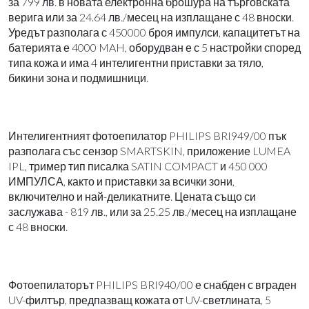
за 799 лв. в новата електронна брошура на търговската
верига или за 24.64 лв./месец на изплащане с 48 вноски.
Уредът разполага с 450000 броя импулси, капацитетът на
батерията е 4000 MAH, оборудван е с 5 настройки според
типа кожа и има 4 интелигентни приставки за тяло,
бикини зона и подмишници.
Интелигентният фотоепилатор PHILIPS BRI949/00 пък
разполага със сензор SMARTSKIN, приложение LUMEA
IPL, тример тип писалка SATIN COMPACT и 450 000
ИМПУЛСА, както и приставки за всички зони,
включително и най-деликатните. Цената също си
заслужава - 819 лв., или за 25.25 лв./месец на изплащане
с 48 вноски.
Фотоепилаторът PHILIPS BRI940/00 е снабден с вграден
UV-филтър, предпазващ кожата от UV-светлината, 5