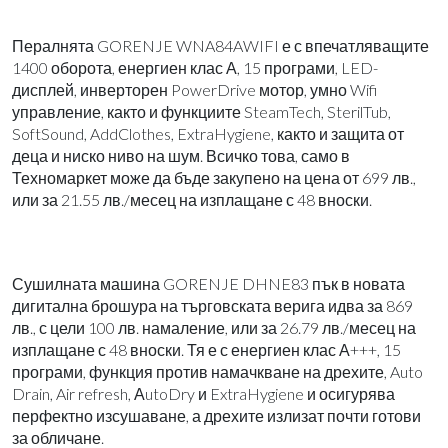
Пералнята GORENJE WNA84AWIFI е с впечатляващите
1400 оборота, енергиен клас А, 15 програми, LED-
дисплей, инверторен PowerDrive мотор, умно Wifi
управление, както и функциите SteamTech, SterilTub,
SoftSound, AddClothes, ExtraHygiene, както и защита от
деца и ниско ниво на шум. Всичко това, само в
Техномаркет може да бъде закупено на цена от 699 лв.,
или за 21.55 лв./месец на изплащане с 48 вноски.
Сушилната машина GORENJE DHNE83 пък в новата
дигитална брошура на търговската верига идва за 869
лв., с цели 100 лв. намаление, или за 26.79 лв./месец на
изплащане с 48 вноски. Тя е с енергиен клас А+++, 15
програми, функция против намачкване на дрехите, Auto
Drain, Air refresh, АutoDry и ExtraHygiene и осигурява
перфектно изсушаване, а дрехите излизат почти готови
за обличане.