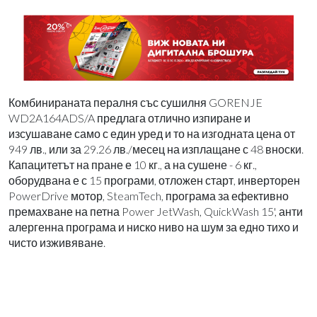
Комбинираната пералня със сушилня GORENJE
WD2A164ADS/A предлага отлично изпиране и
изсушаване само с един уред и то на изгодната цена от
949 лв., или за 29.26 лв./месец на изплащане с 48 вноски.
Капацитетът на пране е 10 кг., а на сушене - 6 кг.,
оборудвана е с 15 програми, отложен старт, инверторен
PowerDrive мотор, SteamTech, програма за ефективно
премахване на петна Power JetWash, QuickWash 15', анти
алергенна програма и ниско ниво на шум за едно тихо и
чисто изживяване.