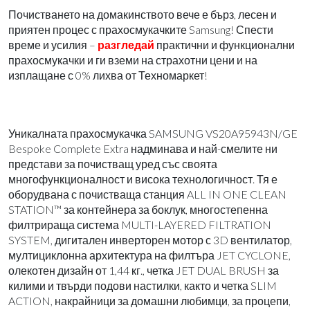
Почистването на домакинството вече е бърз, лесен и
приятен процес с прахосмукачките Samsung! Спести
време и усилия –
разгледай
практични и функционални
прахосмукачки и ги вземи на страхотни цени и на
изплащане с 0% лихва от Техномаркет!
Уникалната прахосмукачка SAMSUNG VS20A95943N/GE
Bespoke Complete Extra надминава и най-смелите ни
представи за почистващ уред със своята
многофункционалност и висока технологичност. Тя е
оборудвана с почистваща станция ALL IN ONE CLEAN
STATION™ за контейнера за боклук, многостепенна
филтрираща система MULTI-LAYERED FILTRATION
SYSTEM, дигитален инверторен мотор с 3D вентилатор,
мултициклонна архитектура на филтъра JET CYCLONE,
олекотен дизайн от 1,44 кг., четка JET DUAL BRUSH за
килими и твърди подови настилки, както и четка SLIM
ACTION, накрайници за домашни любимци, за процепи,