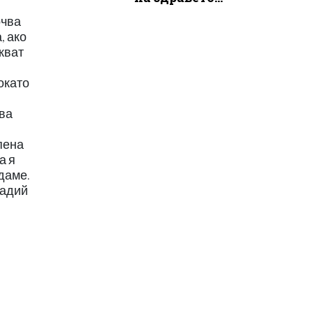
очва
, ако
ркват
окато
чва
пена
а я
даме.
надий