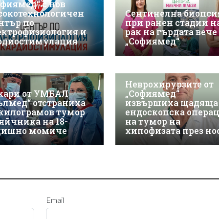
офиямед“ с нов
сокотехнологичен
Сентинелна биопси
нтър по
при ранен стадии н
ектрофизиология и
рак на гърдата вече 
рдиостимулация
„Софиямед“
Неврохирурзите от
кари от УМБАЛ
„Софиямед“
ълмед“ отстраниха
извършиха щадяща
-килограмов тумор
ендоскопска опера
 яйчника на 18-
на тумор на
дишно момиче
хипофизата през но
Email