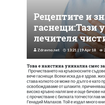
Рецептите и з
гаснещи:Тази 
лечителя чисти
Zdravno.net
13:21 | 19 Apr 18
Това е наистина уникална смес за
Прочистването на кръвоносните съдове
вече гаснещи. Всеки иска да е здрав, жиз
става колкото се може по-дълго е като 
освобождаваме от шлаките, причиняващ
високо кръвно налягане и още бичове на 
с прочистване с билката топчестоглав 
Генадий Малахов. Той е издал много книг