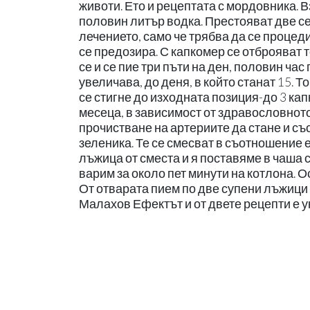
животи. Ето и рецептата с мордовника. 
половин литър водка. Престояват две с
лечението, само че трябва да се процед
се предозира. С капкомер се отброяват то
се и се пие три пъти на ден, половин ча
увеличава, до деня, в който станат 15. 
се стигне до изходната позиция-до 3 ка
месеца, в зависимост от здравословнот
прочистване на артериите да стане и със 
зеленика. Те се смесват в съотношение 
лъжица от сместа и я поставяме в чаша с
варим за около пет минути на котлона. 
От отварата пием по две супени лъжици 
Малахов Ефектът и от двете рецепти е ун