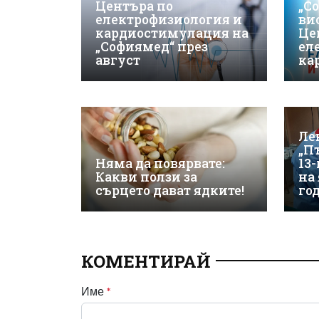
Центъра по
„С
електрофизиология и
ви
кардиостимулация на
Це
„Софиямед“ през
ел
август
ка
Ле
„П
Няма да повярвате:
13
Какви ползи за
на
сърцето дават ядките!
го
КОМЕНТИРАЙ
Име
*