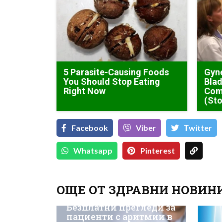
5 Parasite-Causing Foods
Gyne
You Should Stop Eating
Blad
Right Now
Com
(Sto
Facebook
Viber
Тwitter
Whatsapp
Pinterest
ОЩЕ ОТ ЗДРАВНИ НОВИН
Безплатни прегледи за
пациенти с аритмии в