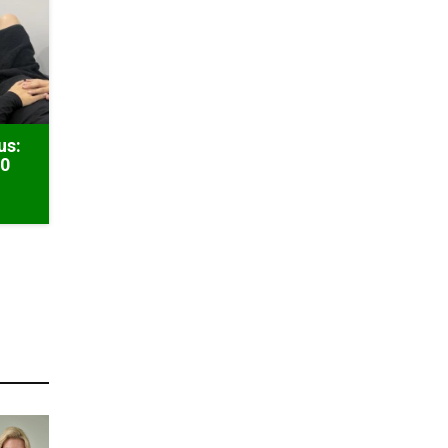
us:
50