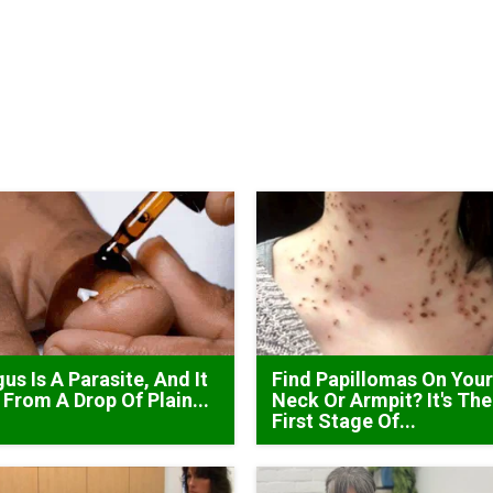
us Is A Parasite, And It
Find Papillomas On You
 From A Drop Of Plain...
Neck Or Armpit? It's The
First Stage Of...