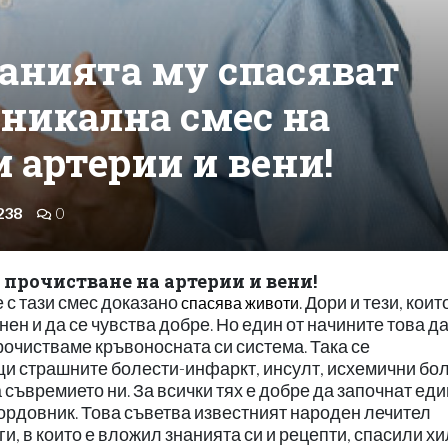
нанията му спасяват
уникална смес на
 артерии и вени!
238
0
 прочистване на артерии и вени!
 с тази смес доказано
. Дори и тези, коит
спасява животи
нен и да се чувства добре. Но един от начините това д
прочистваме кръвоносната си система. Така се
и страшните болести-инфаркт, инсулт, исхемични бол
съвремието ни. За всички тях е добре да започнат еди
мордовник. Това съветва известният народен лечител
и, в които е вложил знанията си и рецепти, спасили х