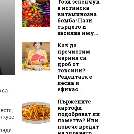
Този зеленчук
е истинска
витаминозна
бомба! Пази
сърцето и
засилва иму...
Как да
пречистим
черния си
дроб от
токсини?
Рецептата е
лесна и
ефикас...
о са
а
Пържените
картофи
ести,
подобряват ли
н курс
паметта? Или
повече вредят
иляди
на здравето...