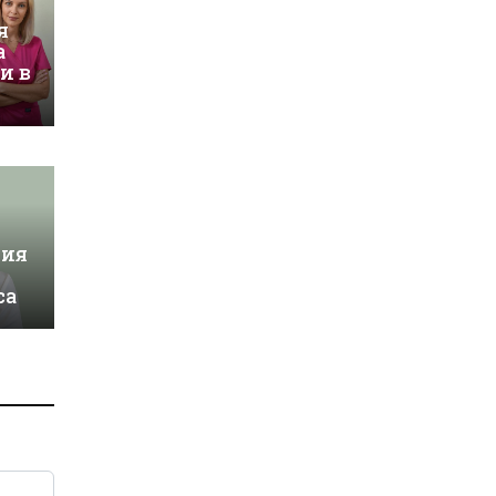
я
а
и в
ция
са