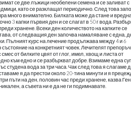
Взимат се две лъжици необелени семена и се заливат с
едмици, като се разклащат периодично. След това зап
ира много внимателно. Билката може да стане и вредна
чно 3 капки първия ден и се слагат в 50 г вода. Разбъ
с преди хранене. Всеки ден количеството на капките се
Тогава, от следващия ден започва намаляване с една, д
пки. Пълният курс на лечение продължава между 4 и 6
о състояние на конкретният човек. Лечителят препоръ
смес от билките цвят от глог, имел, хвощ и листа от
едно към едно и се разбъркват добре. Взимаме една су
ъс студена вода за три часа. Чак след това я слагаме д
Оставаме я да престои около 20-тина минути и я прецеж
три пъти на ден, половин час преди хранене, казва Ге
икален, а съвета ни е да не ги подимнавате.