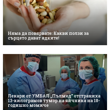
Няма да повярвате: Какви ползи за
сърцето дават ядките!
Лекари от УМБАЛ „Пълмед“ отстраниха
13-килограмов тумор на яйчника на 18-
годишно момиче