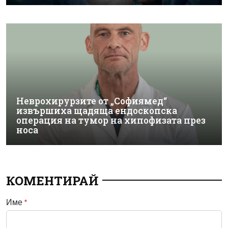
Неврохирурзите от „Софиямед“
извършиха щадяща ендоскопска
операция на тумор на хипофизата през
носа
КОМЕНТИРАЙ
Име
*