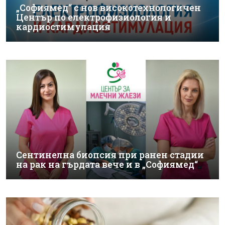
„Софиямед“ с нов високотехнологичен
Център по електрофизиология и
кардиостимулация
Сентинелна биопсия при ранен стадии
на рак на гърдата вече и в „Софиямед“