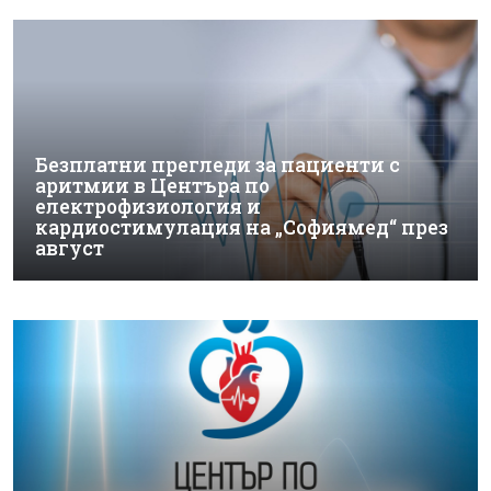
Безплатни прегледи за пациенти с
аритмии в Центъра по
електрофизиология и
кардиостимулация на „Софиямед“ през
август