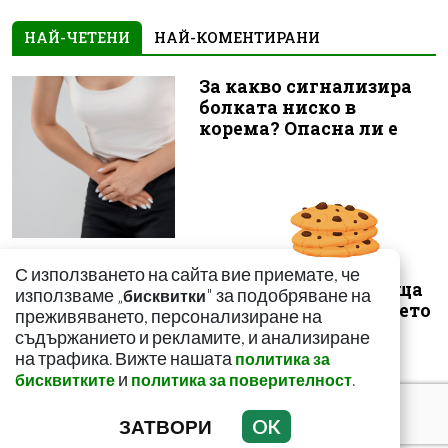
НАЙ-ЧЕТЕНИ
НАЙ-КОМЕНТИРАНИ
За какво сигнализира
болката ниско в
корема? Опасна ли е
Този страхотен сок
С използването на сайта вие приемате, че
върши уникални неща
използваме „
" за подобряване на
бисквитки
с тялото! И със здравето
преживяването, персонализиране на
ни
съдържанието и рекламите, и анализиране
на трафика. Вижте нашата
политика за
и
.
бисквитките
политика за поверителност
ЗАТВОРИ
OK