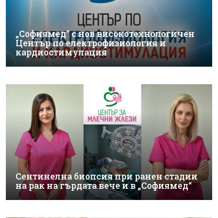
„Софиямед“ с нов високотехнологичен
Център по електрофизиология и
кардиостимулация
Сентинелна биопсия при ранен стадии
на рак на гърдата вече и в „Софиямед“