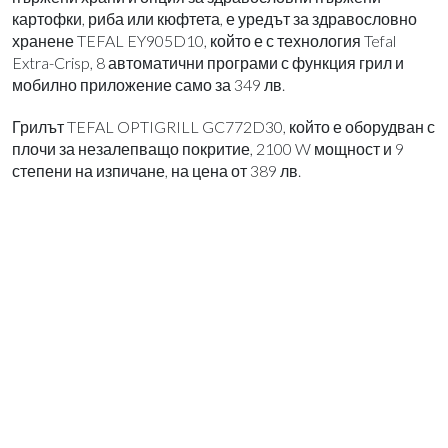
картофки, риба или кюфтета, е уредът за здравословно
хранене TEFAL EY905D10, който е с технология Tefal
Extra-Crisp, 8 автоматични програми с функция грил и
мобилно приложение само за 349 лв.
Грилът TEFAL OPTIGRILL GC772D30, който е оборудван с
плочи за незалепващо покритие, 2100 W мощност и 9
степени на изпичане, на цена от 389 лв.