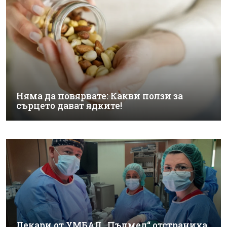
Няма да повярвате: Какви ползи за
сърцето дават ядките!
Лекари от УМБАЛ „Пълмед“ отстраниха