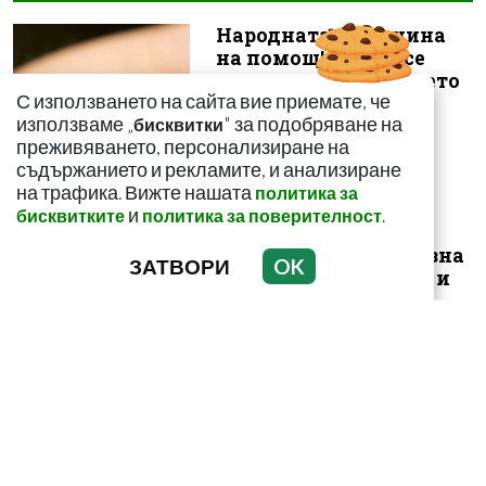
Народната медицина
на помощ! Как да се
спасим от ужилването
С използването на сайта вие приемате, че
на комарит...
използваме „
" за подобряване на
бисквитки
преживяването, персонализиране на
съдържанието и рекламите, и анализиране
на трафика. Вижте нашата
политика за
и
.
бисквитките
политика за поверителност
Този зеленчук е
истинска витаминозна
ЗАТВОРИ
OK
бомба! Пази сърцето и
засилва иму...
Пържените картофи
подобряват ли
паметта? Или повече