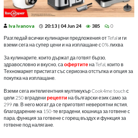
Iva Ivanova
20:13 | 04 Jun 24
385
0
Разгледай всички кулинарни предложения от Tefal и ги
вземи сега на супер цени и на изплащане с 0% лихва
За кулинарите, които държат да готвят бързо,
здравословно и вкусно, са
офертите
на Tefal, които в
Техномаркет пристигат със сериозна отстъпка и опция за
покупка на изплащане.
Вземи сега интелигентния мултикукър Cook4me touch с
цели 250 вградени
рецепти
на български език само за
299 лв. В него могат да се приготвят невероятни ястия,
благодарение на 150-те вградени, кошница за готвене с
пара, функция за готвене с горещ въздух и функция за
готвене под налягане.