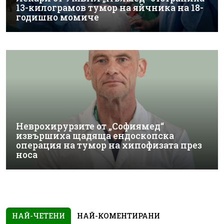
13-килограмов тумор на яйчника на 18-
годишно момиче
Неврохирурзите от „Софиямед“
извършиха щадяща ендоскопска
операция на тумор на хипофизата през
носа
НАЙ-ЧЕТЕНИ
НАЙ-КОМЕНТИРАНИ