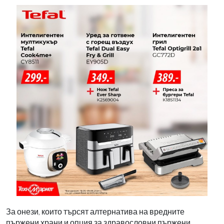
За онези, които търсят алтернатива на вредните
пържени храни и опция за здравословни пържени