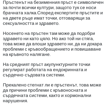
Пръстенът на безименния пръст е символичен
за почти всички култури, защото тук се носи
брачната халка.Според експертите пръстите и
на двете ръце имат точки, отговарящи за
сексуалността и здравето.
Носенето на пръстен там може да подобри
здравето ни като цяло. Но ако той ни стяга,
това може да влоши здравето ни, да ни докара
проблеми с кръвообращението и повишаване
на кръвното налягане.
На средният пръст акупунктурните точки
регулират работата на ендокринната и
сърдечно-съдовата системи.
Прекалено стегнат ли е пръстенът, това може
да причини проблеми с кръвоносната и
сърдечната системи, както и хормонални
нарушения.