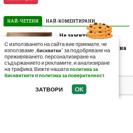
НАЙ-ЧЕТЕНИ
НАЙ-КОМЕНТИРАНИ
Не замитайте тези
симптоми: Може да
С използването на сайта вие приемате, че
сигнализират за рак на
използваме „
" за подобряване на
бисквитки
щитовидната...
преживяването, персонализиране на
съдържанието и рекламите, и анализиране
на трафика. Вижте нашата
политика за
и
.
бисквитките
политика за поверителност
ЗАТВОРИ
OK
Тъмни петна по
тялото? Може да
алармират за диабет