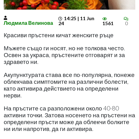
14:25 | 11 Jun
Людмила Велинова
24
1561
0
Красиви пръстени кичат женските ръце
Мъжете също ги носят, но не толкова често.
Освен за украса, пръстените отговарят и за
здравето ни.
Акупунктурата става все по-популярна, понеже
облекчава симптомите на различни болести,
като активира действието на определени
нерви.
На пръстите са разположени около 40-80
активни точки. Затова носенето на пръстени на
определени пръсти може да облекчи болките
ни или напротив, да ги активира.