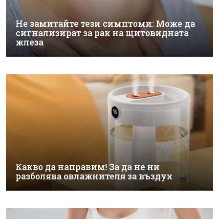
Не замитайте тези симптоми: Може да
сигнализират за рак на щитовидната
жлеза
Какво да направим! За да не ни
разболява овлажнителя за въздух