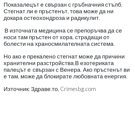
Показалецът е свързан с гръбначния стълб.
Стегнат ли е пръстенът, това може да ни
докара остеохондроза и радикулит.
В източната медицина се препоръчва да се
носи там пръстен от хора, страдащи от
болести на храносмилателната система.
Но ако е прекалено стегнат може да причини
хранителни разстройства.В езотериката
палецът е
свързан с Венера. Ако пръстенът ви
е там, може да блокирате любовната енергия.
Източник:
Здраве.то,
Crimesbg.com