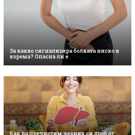
За какво сигнализира болката ниско в
корема? Опасна ли е
Как да пречистим черния си дроб от