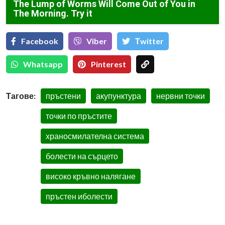
The Lump of Worms Will Come Out of You in
The Morning. Try it
Facebook
Viber
Тwitter
Whatsapp
Pinterest
Тагове:
пръстени
акупунктура
нервни точки
точки по пръстите
храносмилателна система
болести на сърцето
високо кръвно налягане
пръстен иболести