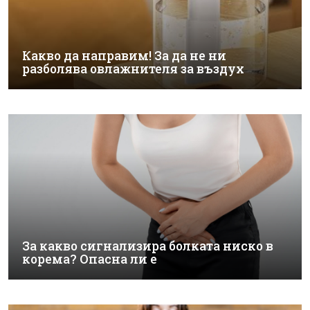
Какво да направим! За да не ни
разболява овлажнителя за въздух
За какво сигнализира болката ниско в
корема? Опасна ли е