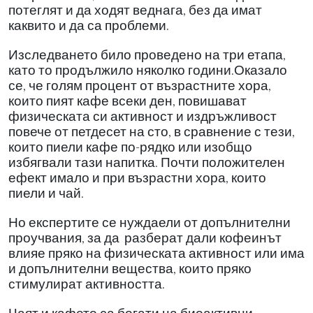
потеглят и да ходят веднага, без да имат
каквито и да са проблеми.
Изследването било проведено на три етапа,
като то продължило няколко години.Оказало
се, че голям процент от възрастните хора,
които пият кафе всеки ден, повишават
физическата си активност и издръжливост
повече от петдесет на сто, в сравнение с тези,
които пиели кафе по-рядко или изобщо
избягвали тази напитка. Почти положителен
ефект имало и при възрастни хора, които
пиели и чай.
Но експертите се нуждаели от допълнителни
проучвания, за да
разберат дали кофеинът
влияе пряко на физическата активност или има
и допълнителни вещества, които пряко
стимулират активността.
Чаят и кафето са богати на биоактивни