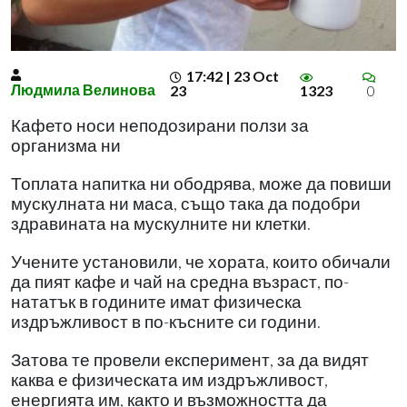
17:42 | 23 Oct
Людмила Велинова
23
1323
0
Кафето носи неподозирани ползи за
организма ни
Топлата напитка ни ободрява, може да повиши
мускулната ни маса, също така да подобри
здравината на мускулните ни клетки.
Учените установили, че хората, които обичали
да пият кафе и чай на средна възраст, по-
нататък в годините имат физическа
издръжливост в по-късните си години.
Затова те провели експеримент, за да видят
каква е физическата им издръжливост,
енергията им, както и възможността да