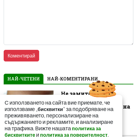
НАЙ-ЧЕТЕНИ
НАЙ-КОМЕНТИРАНИ
Не замитайте тези
симптоми: Може да
С използването на сайта вие приемате, че
сигнализират за рак на
използваме „
" за подобряване на
бисквитки
щитовидната...
преживяването, персонализиране на
съдържанието и рекламите, и анализиране
на трафика. Вижте нашата
политика за
и
.
бисквитките
политика за поверителност