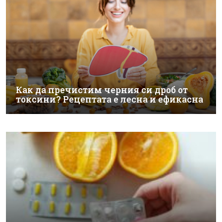
Как да пречистим черния си дроб от
токсини? Рецептата е лесна и ефикасна