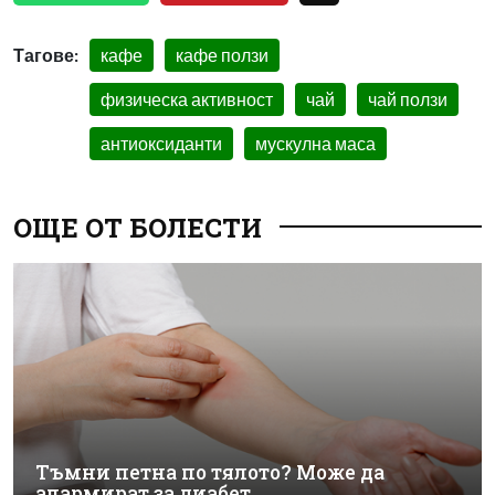
Тагове:
кафе
кафе ползи
физическа активност
чай
чай ползи
антиоксиданти
мускулна маса
ОЩЕ ОТ БОЛЕСТИ
Тъмни петна по тялото? Може да
алармират за диабет