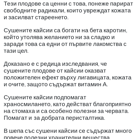
Тези плодове са ценни с това, понеже парират
свободните радикали, които увреждат кожата
и засилват стареенето.
Сушените кайсии са богати на бета каротин,
който утолява желанието ни за сладко и
заради това са едни от първите лакомства с
тази цел.
Доказано е с редица изследвания, че
сушените плодове от кайсии оказват
положителен ефект върху лигавицата, кожата
и очите, защото съдържат витамин А.
Сушените кайсии подпомагат
храносмилането, като действат благоприятно
на стомаха и са особено полезни за червата.
Помагат и
за добрата перисталтика.
В шепа със сушени кайсии се съдържат много
повече полезни хранителни вещества,