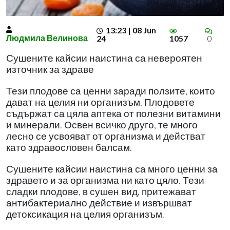
13:23 | 08 Jun
Людмила Велинова
24
1057
0
Сушените кайсии наистина са невероятен
източник за здраве
Тези плодове са ценни заради ползите, които
дават на целия ни организъм. Плодовете
съдържат са цяла аптека от полезни витамини
и минерали. Освен всичко друго, те много
лесно се усвояват от организма и действат
като здравословен балсам.
Сушените кайсии наистина са много ценни за
здравето и за организма ни като цяло. Тези
сладки плодове, в сушен вид, притежават
антибактериално действие и извършват
детоксикация на целия организъм.