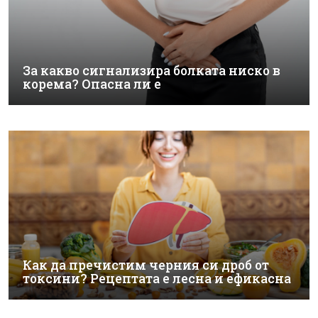
За какво сигнализира болката ниско в
корема? Опасна ли е
Как да пречистим черния си дроб от
токсини? Рецептата е лесна и ефикасна