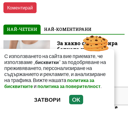
НАЙ-ЧЕТЕНИ
НАЙ-КОМЕНТИРАНИ
За какво сигнализира
болката ниско в
корема? Опасна ли е
С използването на сайта вие приемате, че
използваме „
" за подобряване на
бисквитки
преживяването, персонализиране на
съдържанието и рекламите, и анализиране
на трафика. Вижте нашата
политика за
и
.
бисквитките
политика за поверителност
Как да пречистим
ЗАТВОРИ
OK
черния си дроб от
токсини? Рецептата е
лесна и ефикас...