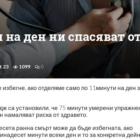
 на ден ни спасяват о
t 23
1099
0
 избегне, ако отделяме само по 11минути на ден 
дж са установили, че 75 минути умерени упражне
н намаляват риска от здравето.
есета ранна смърт може да бъде избегната, ако
инадесет минути всеки ден и то за конкретна дейн