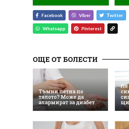
Facebook
Viber
Тwitter
Whatsapp
Pinterest
ОЩЕ ОТ БОЛЕСТИ
Не
Тъмни петна по
си
тялото? Може да
си
алармират за диабет
щи