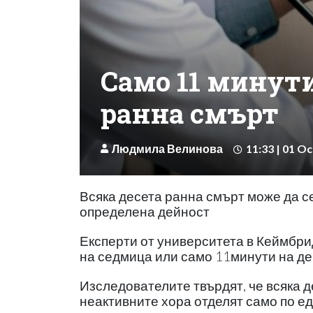
Само 11 минути
ранна смърт
Людмила Велинова
11:33 | 01 Oc
Всяка десета ранна смърт може да се
определена дейност
Експерти от университета в Кеймбри
на седмица или само 11минути на де
Изследователите твърдят, че всяка д
неактивните хора отделят само по ед