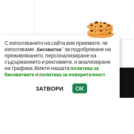
С използването на сайта вие приемате, че
използваме „
" за подобряване на
бисквитки
преживяването, персонализиране на
съдържанието и рекламите, и анализиране
на трафика. Вижте нашата
политика за
и
.
бисквитките
политика за поверителност
ЗАТВОРИ
OK
ЗДРАВНИ НОВИНИ
ЗДРАВНИ СЪВ
Използването и публикуването на част или ц