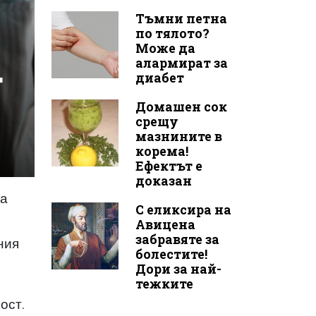
Тъмни петна
по тялото?
Може да
алармират за
т
диабет
Домашен сок
срещу
мазнините в
корема!
Ефектът е
доказан
за
С еликсира на
Авицена
забравяте за
ния
болестите!
Дори за най-
тежките
ост.