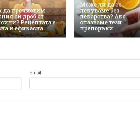
Може ли да се
к да пречистим
лекуваме без
рния си дроб от
лекарства? Ако
ксини? Рецептата е
спазваме тези
сна и ефикасна
препоръки
Email