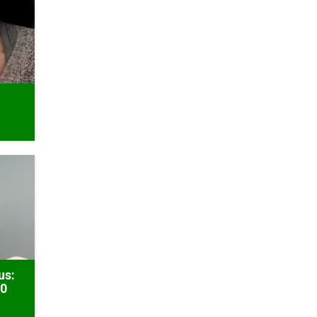
r
us:
50