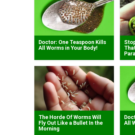
Doctor: One Teaspoon Kills
Stop
All Worms in Your Body!
That
Para
The Horde Of Worms Will
Doct
Fly Out Like a Bullet In the
All 
Morning