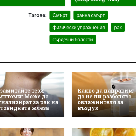
Тагове:
Смърт
ранна смърт
физически упражнения
рак
сърдечни болести
 замитайте тези
Какво да направим! 
мптоми: Може да
да не ни разболява
гнализират за рак на
овлажнителя за
товидната жлеза
въздух