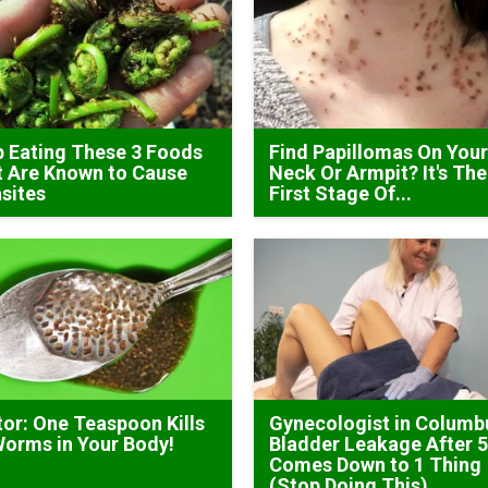
 Eating These 3 Foods
Find Papillomas On You
 Are Known to Cause
Neck Or Armpit? It's The
sites
First Stage Of...
or: One Teaspoon Kills
Gynecologist in Columb
Worms in Your Body!
Bladder Leakage After 
Comes Down to 1 Thing
(Stop Doing This)