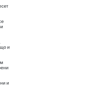
есет
се
ви
,
ъщо и
им
рени
ни и