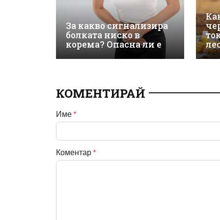
Ка
За какво сигнализира
че
болката ниско в
то
корема? Опасна ли е
ле
КОМЕНТИРАЙ
Име
*
Коментар
*