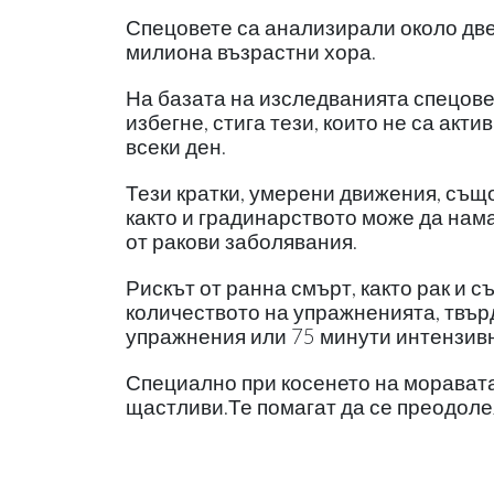
Спецовете са анализирали около двес
милиона възрастни хора.
На базата на изследванията спецовет
избегне, стига тези, които не са акт
всеки ден.
Тези кратки, умерени движения, също
както и градинарството може да нама
от ракови заболявания.
Рискът от ранна смърт, както рак и 
количеството на упражненията, твърд
упражнения или 75 минути интензивн
Специално при косенето на моравата 
щастливи.Те помагат да се преодоле