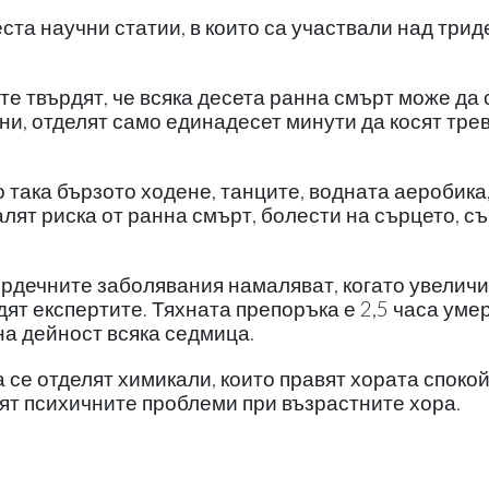
та научни статии, в които са участвали над трид
е твърдят, че всяка десета ранна смърт може да 
ивни, отделят само единадесет минути да косят тре
 така бързото ходене, танците, водната аеробика
лят риска от ранна смърт, болести на сърцето, с
сърдечните заболявания намаляват, когато увелич
ят експертите. Тяхната препоръка е 2,5 часа уме
а дейност всяка седмица.
се отделят химикали, които правят хората спокой
ят психичните проблеми при възрастните хора.