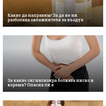
Какво да направим! За да не ни
разболява овлажнителя за въздух
За какво сигнализира болката ниско в
корема? Опасна ли е