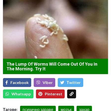
The Lump Of Worms Will Come Out Of You In
The Morning. Try It
Facebook
Viber
Тwitter
Whatsapp
Pinterest
Тагове:
психично здраве
мозък
захар