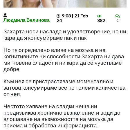
9:08 | 21 Feb
Людмила Велинова
24
882
0
Захарта носи наслада и удовлетворение, но ни
кара да я консумираме пак и пак
Но тя определено влияе на мозъка и на
когнитивните ни способности.Захарта ни дава
мигновена сладост и ни кара да се чувстваме
добре.
Към нея се пристрастяваме моментално и
затова консумираме все по-големи количества
от нея.
Честото хапване на сладки неща ни
предизвиква хронично възпаление
и води до
влошаване на възможността на мозъка да
приема и обработва информацията.