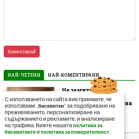
НАЙ-ЧЕТЕНИ
НАЙ-КОМЕНТИРАНИ
Не замитайте тези
симптоми: Може да
С използването на сайта вие приемате, че
сигнализират за рак на
използваме „
" за подобряване на
бисквитки
щитовидната...
преживяването, персонализиране на
съдържанието и рекламите, и анализиране
на трафика. Вижте нашата
политика за
и
.
бисквитките
политика за поверителност