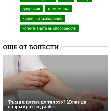
депресия
треможност
хронично възпаление
когнитивните ни способности
ОЩЕ ОТ БОЛЕСТИ
Тъмни петна по тялото? Може да
алармират за диабет