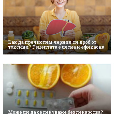
Как да пречистим черния си дроб от
токсини? Рецептата е лесна и ефикасна
Може ли да се лекуваме без лекарства?