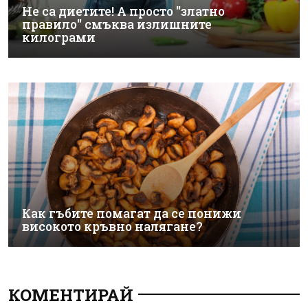
Не са диетите! А просто "златно
правило" смъква излишните
килограми
Как гъбите помагат да се понижи
високото кръвно налягане?
КОМЕНТИРАЙ