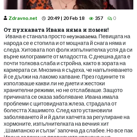
Zdravno.net
20:49 | 20 Feb 18
357
0
От пухкавата Ивана няма и помен!
Ивана е станала просто
. Певицата на
неузнаваема
народа се е стопила и от мощната й снага няма и
следа. Хитовата поп фолк изпълнителка успя да си
върне килограмите от младостта. С днешна дата е
почти толкова слаба и стройна, както в зората на
кариерата си. Мнозина я съдеха, че напълняването
й се дължи на лакомо хапване. През годините тя
използваше какви ли не диети и жестоки
хранителни режими, но не отслабваше. Защото
причината се оказа заболяване. Ивана имала
проблеми с щитовидната жлеза, страдала от
болестта Хашимото. След като установили
заболяването й и й дали хапчета за регулиране на
хормоните, изпълнителката на вечния хит
„Шампанско и сълзи” започна да слабее. Но все пак