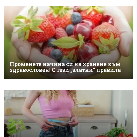
Променете начина си на хранене към
здравословен! С тези „златни“ правила