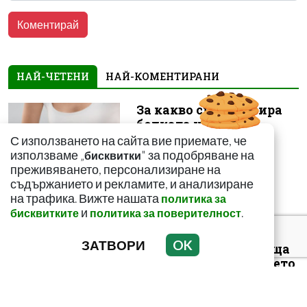
НАЙ-ЧЕТЕНИ
НАЙ-КОМЕНТИРАНИ
За какво сигнализира
болката ниско в
корема? Опасна ли е
С използването на сайта вие приемате, че
използваме „
" за подобряване на
бисквитки
преживяването, персонализиране на
съдържанието и рекламите, и анализиране
на трафика. Вижте нашата
политика за
и
.
бисквитките
политика за поверителност
Този страхотен сок
ЗАТВОРИ
OK
върши уникални неща
с тялото! И със здравето
ни