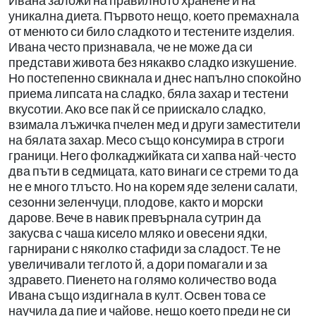
Ивана заложи на правилното хранене и на
уникална диета. Първото нещо, което премахнала
от менюто си било сладкото и тестените изделия.
Ивана често признавала, че не може да си
представи живота без някакво сладко изкушение.
Но постепенно свикнала и днес напълно спокойно
приема липсата на сладко, бяла захар и тестени
вкусотии. Ако все пак й се приискало сладко,
взимала лъжичка пчелен мед и други заместители
на бялата захар. Месо също консумира в строги
граници. Него фолкаджийката си хапва най-често
два пъти в седмицата, като винаги се стреми то да
не е много тлъсто. Но на корем яде зелени салати,
сезонни зеленчуци, плодове, както и морски
дарове. Вече в навик превърнала сутрин да
закусва с чаша кисело мляко и овесени ядки,
гарнирани с няколко стафиди за сладост. Те не
увеличивали теглото й, а дори помагали и за
здравето. Пиенето на голямо количество вода
Ивана също издигнала в култ. Освен това се
научила да пие и чайове, нещо което преди не си