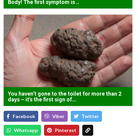
Body! The first symptom is ..
You haven’t gone to the toilet for more than 2
days – it's the first sign of...
Facebook
Viber
Тwitter
Whatsapp
Pinterest