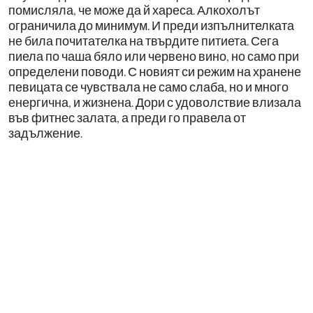
помисляла, че може да й хареса. Алкохолът
ограничила до минимум. И преди изпълнителката
не била почитателка на твърдите питиета. Сега
пиела по чаша бяло или червено вино, но само при
определени поводи. С новият си режим на хранене
певицата се чувствала не само слаба, но и много
енергична, и жизнена. Дори с удоволствие влизала
във фитнес залата, а преди го правела от
задължение.