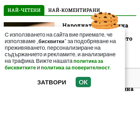
НАЙ-ЧЕТЕНИ
НАЙ-КОМЕНТИРАНИ
Народната медицина
на помощ! Как да се
С използването на сайта вие приемате, че
спасим от ужилването
използваме „
" за подобряване на
бисквитки
на комарит...
преживяването, персонализиране на
съдържанието и рекламите, и анализиране
на трафика. Вижте нашата
политика за
и
.
бисквитките
политика за поверителност
ЗАТВОРИ
OK
Този зеленчук е
истинска витаминозна
бомба! Пази сърцето и
засилва иму...
Пържените картофи