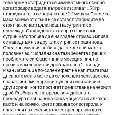
това време стафидите се измиват много обилно.
Когато заври водата, вътре се изсипват 150 гр.
стафиди и така се вари за още 20 минути. После се
маха всичко от огъня и се оставят стафидите да
стоят накиснати цяла нощ. На сутринта се
прецежда. Стафидената отвара се пие само
сутрин, като трябва да е на гладен стомах. Изпива
се наведнъж и за другата сутрин се прави нова.
След консумация не бива да се яде най-малко
половин час. "Попаднах на тази рецепта и реших
проблемите си. Само 4 дни в месеца я пия, но
пречиствам черния си дроб напълно." - твърди
Иван Ласкин. За по-силен ефект на напитката към
дневното меню може да се похапват зеле, цвекло,
спанак, ябълки, моркови, сушени сини сливи и
други храни, които постигат пречистване на черния
дроб. Разбира се, по време на 4-дневната
процедура е забранена консумацията на алкохол,
както и на всичко, което покачва холестерола. И
след края на лечението не се препоръчва да се