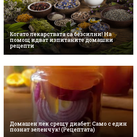
Когато лекарствата са безсилни! На
помощ идват изпитаните домашни
рецепти
Домашен лек срещу диабет: Само с един
познат зеленчук! (Рецептата)