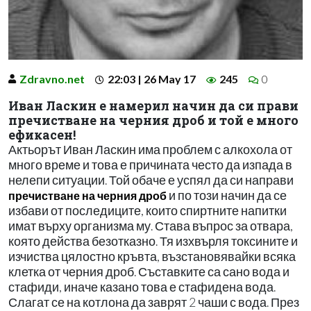
Zdravno.net
22:03 | 26 May 17
245
0
Иван Ласкин е намерил начин да си прави
пречистване на черния дроб и той е много
ефикасен!
Актьорът Иван Ласкин има проблем с алкохола от
много време и това е причината често да изпада в
нелепи ситуации. Той обаче е успял да си направи
и по този начин да се
пречистване на черния дроб
избави от последиците, които спиртните напитки
имат върху организма му. Става въпрос за отвара,
която действа безотказно. Тя изхвърля токсините и
изчиства цялостно кръвта, възстановявайки всяка
клетка от черния дроб. Съставките са сано вода и
стафиди, иначе казано това е стафидена вода.
Слагат се на котлона да заврят 2 чаши с вода. През