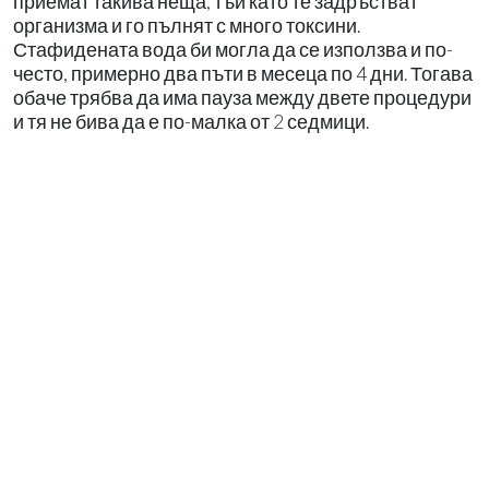
приемат такива неща, тъй като те задръстват
организма и го пълнят с много токсини.
Стафидената вода би могла да се използва и по-
често, примерно два пъти в месеца по 4 дни. Тогава
обаче трябва да има пауза между двете процедури
и тя не бива да е по-малка от 2 седмици.