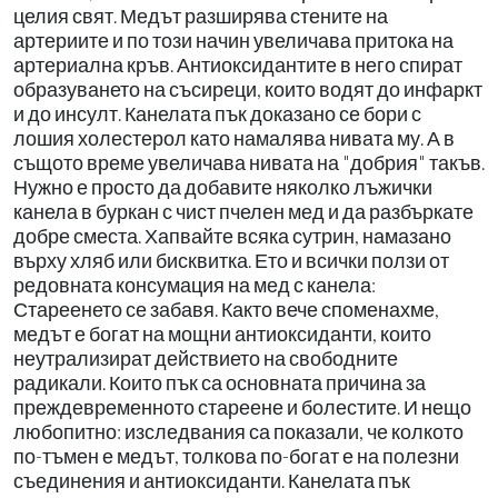
целия свят. Медът разширява стените на
артериите и по този начин увеличава притока на
артериална кръв. Антиоксидантите в него спират
образуването на съсиреци, които водят до инфаркт
и до инсулт. Канелата пък доказано се бори с
лошия холестерол като намалява нивата му. А в
същото време увеличава нивата на "добрия" такъв.
Нужно е просто да добавите няколко лъжички
канела в буркан с чист пчелен мед и да разбъркате
добре сместа. Хапвайте всяка сутрин, намазано
върху хляб или бисквитка. Ето и всички ползи от
редовната консумация на мед с канела:
Стареенето се забавя. Както вече споменахме,
медът е богат на мощни антиоксиданти, които
неутрализират действието на свободните
радикали. Които пък са основната причина за
преждевременното стареене и болестите. И нещо
любопитно: изследвания са показали, че колкото
по-тъмен е медът, толкова по-богат е на полезни
съединения и антиоксиданти. Канелата пък