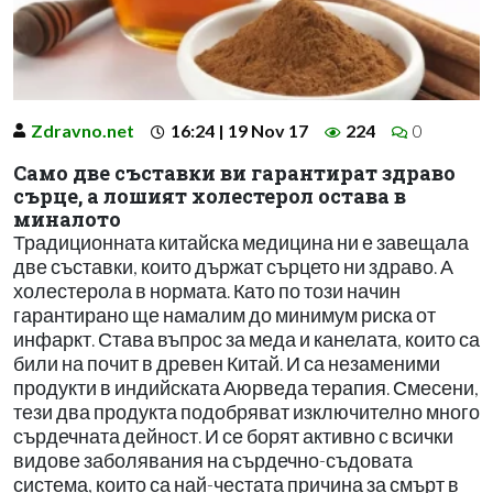
Zdravno.net
16:24 | 19 Nov 17
224
0
Само две съставки ви гарантират здраво
сърце, а лошият холестерол остава в
миналото
Традиционната китайска медицина ни е завещала
две съставки, които държат сърцето ни здраво. А
холестерола в нормата. Като по този начин
гарантирано ще намалим до минимум риска от
инфаркт. Става въпрос за меда и канелата, които са
били на почит в древен Китай. И са незаменими
продукти в индийската Аюрведа терапия. Смесени,
тези два продукта подобряват изключително много
сърдечната дейност. И се борят активно с всички
видове заболявания на сърдечно-съдовата
система, които са най-честата причина за смърт в