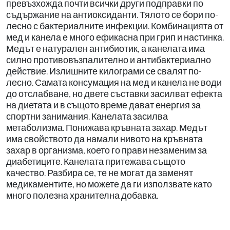
превъзхожда почти всички други подправки по
съдържание на антиоксиданти. Тялото се бори по-
лесно с бактериалните инфекции. Комбинацията от
мед и канела е много ефикасна при грип и настинка.
Медът е натурален антибиотик, а канелата има
силно противовъзпалително и антибактериално
действие. Излишните килограми се свалят по-
лесно. Самата консумация на мед и канела не води
до отслабване, но двете съставки засилват ефекта
на диетата и в същото време дават енергия за
спортни занимания. Канелата засилва
метаболизма. Понижава кръвната захар. Медът
има свойството да намали нивото на кръвната
захар в организма, което го прави незаменим за
диабетиците. Канелата притежава същото
качество. Разбира се, те не могат да заменят
медикаментите, но можете да ги използвате като
много полезна хранителна добавка.