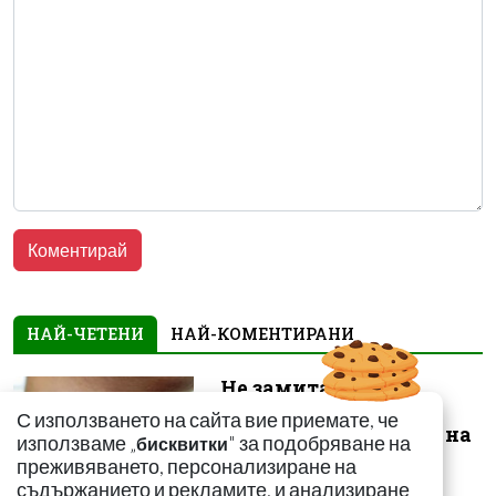
НАЙ-ЧЕТЕНИ
НАЙ-КОМЕНТИРАНИ
Не замитайте тези
симптоми: Може да
С използването на сайта вие приемате, че
сигнализират за рак на
използваме „
" за подобряване на
бисквитки
щитовидната...
преживяването, персонализиране на
съдържанието и рекламите, и анализиране