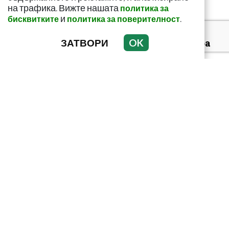
на трафика. Вижте нашата
политика за
и
.
бисквитките
политика за поверителност
ЗАТВОРИ
OK
За какво сигнализира
болката ниско в
корема? Опасна ли е
Тъмни петна по
тялото? Може да
алармират за диабет