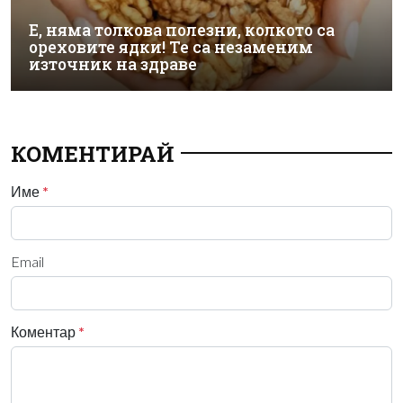
Е, няма толкова полезни, колкото са
ореховите ядки! Те са незаменим
източник на здраве
КОМЕНТИРАЙ
Име
*
Email
Коментар
*