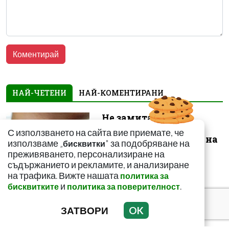
НАЙ-ЧЕТЕНИ
НАЙ-КОМЕНТИРАНИ
Не замитайте тези
симптоми: Може да
С използването на сайта вие приемате, че
сигнализират за рак на
използваме „
" за подобряване на
бисквитки
щитовидната...
преживяването, персонализиране на
съдържанието и рекламите, и анализиране
на трафика. Вижте нашата
политика за
и
.
бисквитките
политика за поверителност
ЗАТВОРИ
OK
Тъмни петна по
тялото? Може да