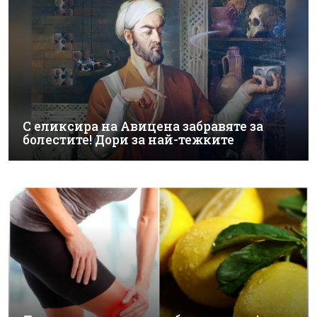
С еликсира на Авицена забравяте за
болестите! Дори за най-тежките