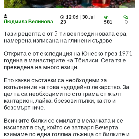
12:06 | 30 Jul
Людмила Велинова
23
581
0
Тази рецепта е от 5-ти век преди новата ера,
намерена изписана на глинени съдове
Открита е от експедиция на Юнеско през 1971
година в манастирите на Тбилиси. Сега тя е
преведена на много езици.
Ето какви съставки са необходими за
изпълнение на това чудодейно лекарство. За
целта са необходими по сто грама от жълт
кантарион, лайка, брезови пъпки, както и
безсмъртниче.
Всичките билки се смилат в мелачката и се
изсипват в съд, който се затваря.Вечерта
взимаме по една голяма лъжица от билките и