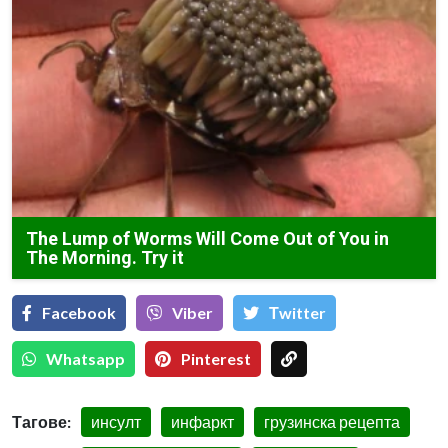
The Lump of Worms Will Come Out of You in
The Morning. Try it
Facebook
Viber
Тwitter
Whatsapp
Pinterest
Тагове:
инсулт
инфаркт
грузинска рецепта