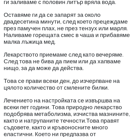
ги заливаме с половин литър вряла вода.
Оставяме ги да се запарят за около
двадесетина минути, след което прецеждаме
през памучен плах, не през тензух или марля.
Наливаме горещата смес в чаша и прибавяме
малка лъжица мед.
Лекарството приемаме след като вечеряме.
След това не бива да пием или да хапваме
нищо, за да може да действа.
Това се прави всеки ден, до изчерпване на
цялото количество от смлените билки.
Лечението на настройката се извършва на
всеки пет години. Това природно лекарство
подобрява метаболизма, изчиства мазнините,
както и натрупаните течности.Това правят
съдовете, както и кръвоносните много
еластични. Което ни предпазва от