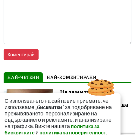
НАЙ-ЧЕТЕНИ
НАЙ-КОМЕНТИРАНИ
Не замитайте тези
симптоми: Може да
С използването на сайта вие приемате, че
сигнализират за рак на
използваме „
" за подобряване на
бисквитки
щитовидната...
преживяването, персонализиране на
съдържанието и рекламите, и анализиране
на трафика. Вижте нашата
политика за
и
.
бисквитките
политика за поверителност