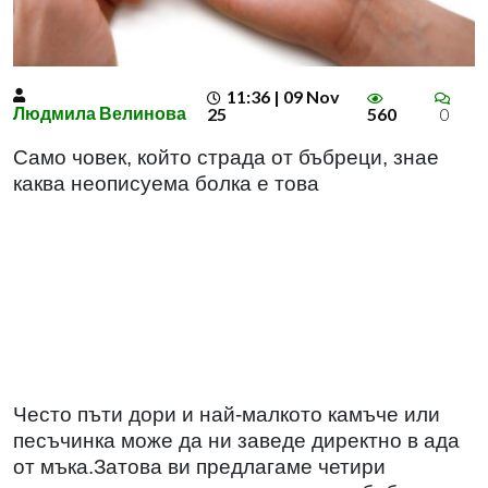
11:36 | 09 Nov
Людмила Велинова
25
560
0
Само човек, който страда от бъбреци, знае
каква неописуема болка е това
Често пъти дори и най-малкото камъче или
песъчинка може да ни заведе директно в ада
от мъка.Затова ви предлагаме четири