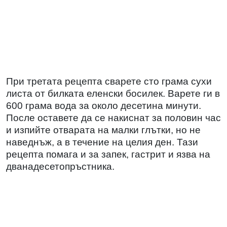
При третата рецепта сварете сто грама сухи
листа от билката еленски босилек. Варете ги в
600 грама вода за около десетина минути.
После оставете да се накиснат за половин час
и изпийте отварата на малки глътки, но не
наведнъж, а в течение на целия ден. Тази
рецепта помага и за запек, гастрит и язва на
дванадесетопръстника.