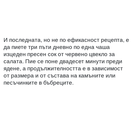
И последната, но не по ефикасност рецепта, е
да пиете три пъти дневно по една чаша
изцеден пресен сок от червено цвекло за
салата. Пие се поне двадесет минути преди
ядене, а продължителността е в зависимост
от размера и от състава на камъните или
песъчинките в бъбреците.