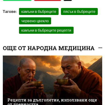
Тагове:
камъни в бъбреците
пясък в бъбреците
червено цвекло
камъни в бъбреците рецепти
ОЩЕ ОТ НАРОДНА МЕДИЦИНА
Рецепти за дълголетие, използвани още
от древността