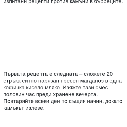
изпитани рецепти против камъни в бъбреците.
Първата рецепта е следната – сложете 20
стръка ситно нарязан пресен магданоз в една
кофичка кисело мляко. Изяжте тази смес
половин час преди хранене вечерта.
Повтаряйте всеки ден по същия начин, докато
камъкът излезе.