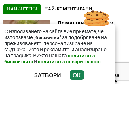
НАЙ-ЧЕТЕНИ
НАЙ-КОМЕНТИРАНИ
Домашен сок срещу
мазнините в корема!
С използването на сайта вие приемате, че
Ефектът е доказан
използваме „
" за подобряване на
бисквитки
преживяването, персонализиране на
съдържанието и рекламите, и анализиране
на трафика. Вижте нашата
политика за
и
.
бисквитките
политика за поверителност
ЗАТВОРИ
OK
С този метод и само за
седмица: Изчиствате
шлаките от тялото си!
С еликсира на Авицена