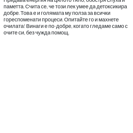
паметта. Счита се, че този лек умее да детоксикира
добре. Това е и голямата му полза за всички
гореспоменати процеси. Опитайте го и махнете
очилата! Винаги е по-добре, когато гледаме само с
очите си, без чужда помощ.