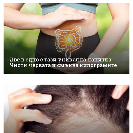
Две в едно с тази уникална напитка!
Чисти червата и смъква килограмите