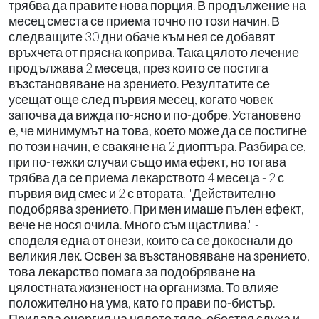
трябва да правите нова порция. В продължение на
месец сместа се приема точно по този начин. В
следващите 30 дни обаче към нея се добавят
връхчета от прясна коприва. Така цялото лечение
продължава 2 месеца, през които се постига
възстановяване на зрението. Резултатите се
усещат още след първия месец, когато човек
започва да вижда по-ясно и по-добре. Установено
е, че минимумът на това, което може да се постигне
по този начин, е свакяне на 2 диоптъра. Разбира се,
при по-тежки случаи също има ефект, но тогава
трябва да се приема лекарството 4 месеца - 2 с
първия вид смес и 2 с втората. "Действително
подобрява зрението. При мен имаше пълен ефект,
вече не нося очила. Много съм щастлива." -
споделя една от онези, които са се докоснали до
великия лек. Освен за възстановяване на зрението,
това лекарство помага за подобряване на
цялостната жизненост на организма. То влияе
положително на ума, като го прави по-бистър.
Придава енергия на цялото тяло, обостря слуха и