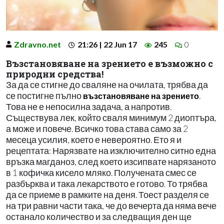
Zdravno.net
21:26 | 22 Jun 17
245
0
Възстановяване на зрението е възможно с
природни средства!
За да се стигне до сваляне на очилата, трябва да
се постигне пълно
.
възстановяване на зрението
Това не е непосилна задача, а напротив.
Съществува лек, който сваля минимум 2 диоптъра,
а може и повече. Всичко това става само за 2
месеца усилия, което е невероятно. Ето я и
рецептата: Нарязвате на изключително ситно една
връзка магданоз, след което изсипвате нарязаното
в 1 кофичка кисело мляко. Получената смес се
разбърква и така лекарството е готово. То трябва
да се приеме в рамките на деня. Тоест разделя се
на три равни части така, че до вечерта да няма вече
останало количество и за следващия ден ще