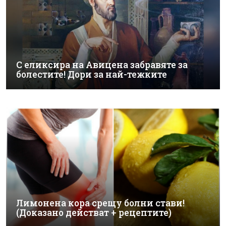
С еликсира на Авицена забравяте за
болестите! Дори за най-тежките
Лимонена кора срещу болни стави!
(Доказано действат + рецептите)