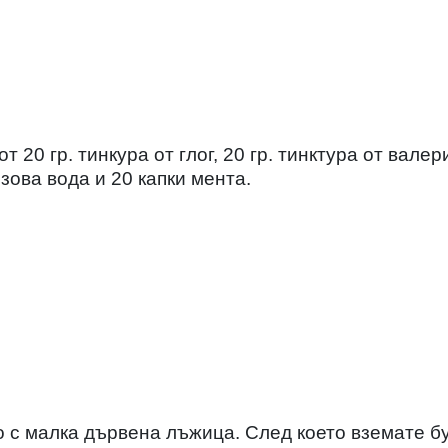
 20 гр. тинкура от глог, 20 гр. тинктура от валер
озова вода и 20 капки мента.
 с малка дървена лъжица. След което вземате б