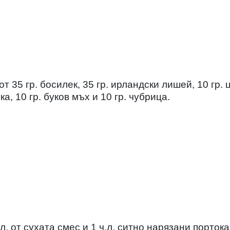
т 35 гр. босилек, 35 гр. ирландски лишей, 10 гр. 
ка, 10 гр. буков мъх и 10 гр. чубрица.
л. от сухата смес и 1 ч.л. ситно нарязани порток