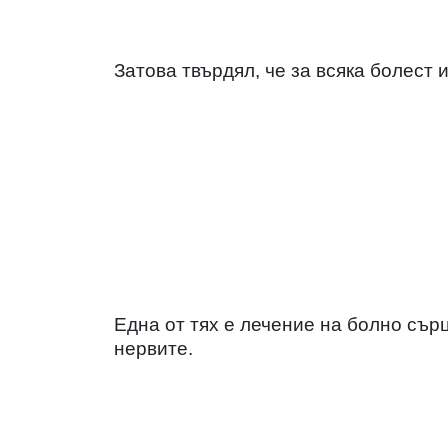
Затова твърдял, че за всяка болест
Една от тях е лечение на болно сърц
нервите.