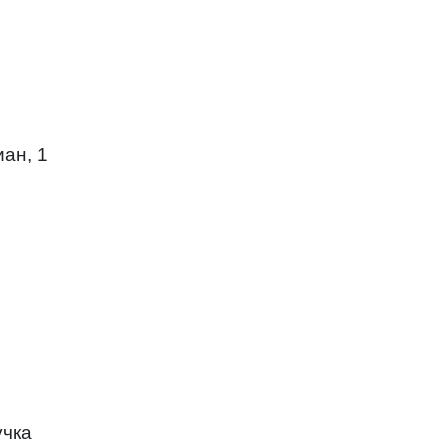
иан, 1
учка