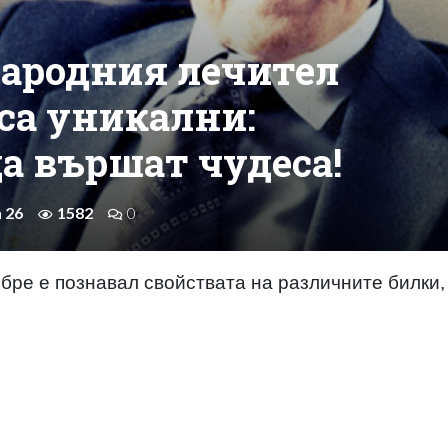
народния лечител
са уникални:
а вършат чудеса!
n 26
1582
0
бре е познавал свойствата на различните билки,