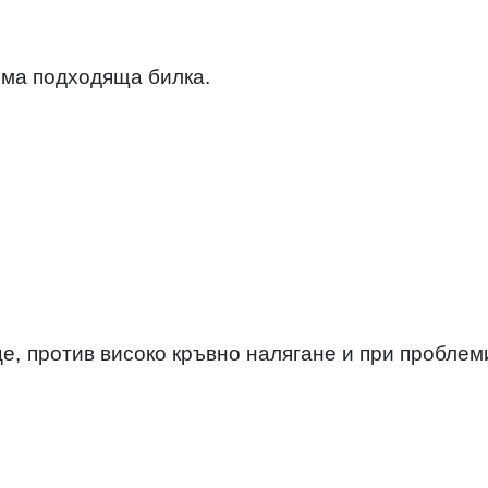
 има подходяща билка.
е,
против високо кръвно налягане и при проблем