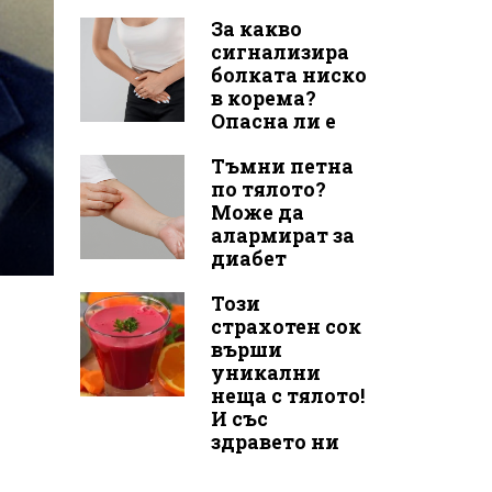
За какво
сигнализира
болката ниско
в корема?
Опасна ли е
Тъмни петна
по тялото?
Може да
алармират за
диабет
Този
страхотен сок
върши
уникални
неща с тялото!
И със
здравето ни