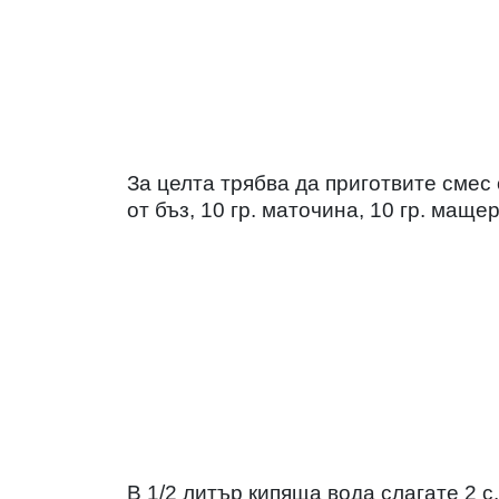
За целта трябва да приготвите смес о
от бъз, 10 гр. маточина, 10 гр. мащер
В 1/2 литър кипяща вода слагате 2 с.