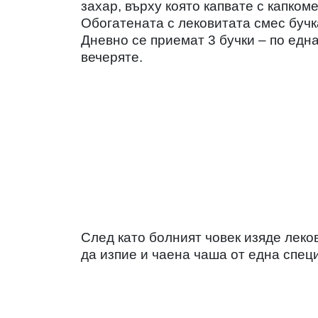
захар, върху която капвате с капком
Обогатената с лековитата смес бучка
Дневно се приемат 3 бучки – по една
вечеряте.
След като болният човек изяде леко
да изпие и чаена чаша от една спец