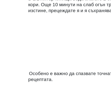
кори. Още 10 минути на слаб огън тр
изстине, прецеждате я и я съхраняв
Особено е важно да спазвате точнат
рецептата.