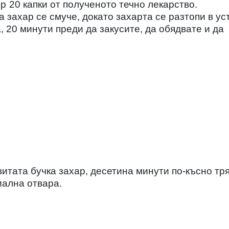
ер
20 капки от полученото течно лекарство.
 захар се смуче, докато захарта се разтопи в ус
, 20 минути преди да закусите, да обядвате и да
витата бучка захар, десетина минути по-късно тр
иална отвара.