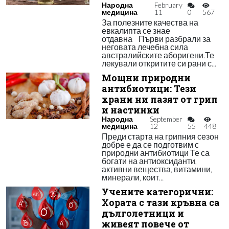
Народна
February
медицина
11
0
567
За полезните качества на
евкалипта се знае
отдавна Първи разбрали за
неговата лечебна сила
австралийските аборигени.Те
лекували откритите си рани с...
Мощни природни
антибиотици: Тези
храни ни пазят от грип
и настинки
Народна
September
медицина
12
55
448
Преди старта на грипния сезон
добре е да се подготвим с
природни антибиотици Те са
богати на антиоксиданти,
активни вещества, витамини,
минерали, коит...
Учените категорични:
Хората с тази кръвна са
дълголетници и
живеят повече от