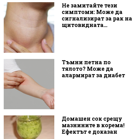
Не замитайте тези
симптоми: Може да
сигнализират за рак на
щитовидната...
Тъмни петна по
тялото? Може да
алармират за диабет
Домашен сок срещу
мазнините в корема!
Ефектът е доказан