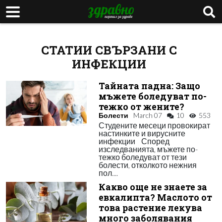
СТАТИИ СВЪРЗАНИ С
ИНФЕКЦИИ
Тайната падна: Защо
мъжете боледуват по-
тежко от жените?
Болести
March 07
10
553
Студените месеци провокират
настинките и вирусните
инфекции Според
изследванията, мъжете по-
тежко боледуват от тези
болести, отколкото нежния
пол....
Какво още не знаете за
евкалипта? Маслото от
това растение лекува
много заболявания