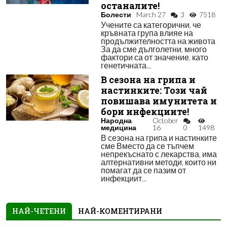
останалите!
Болести
March 27
3
7518
Учените са категорични, че
кръвната група влияе на
продължителността на живота
За да сме дълголетни, много
фактори са от значение, като
генетичната...
В сезона на грипа и
настинките: Този чай
повишава имунитета и
бори инфекциите!
Народна
October
медицина
16
0
1498
В сезона на грипа и настинките
сме Вместо да се тъпчем
непрекъснато с лекарства, има
алтернативни методи, които ни
помагат да се пазим от
инфекциит...
НАЙ-ЧЕТЕНИ
НАЙ-КОМЕНТИРАНИ