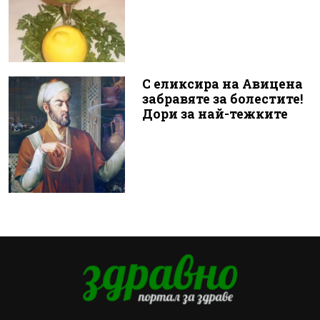
С еликсира на Авицена
забравяте за болестите!
Дори за най-тежките