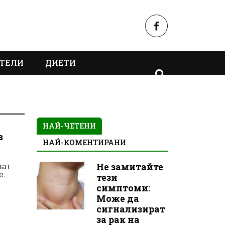
ТЕЛИ
ДИЕТИ
НАЙ-ЧЕТЕНИ
в
НАЙ-КОМЕНТИРАНИ
ват
Не замитайте
е.
тези
симптоми:
Може да
сигнализират
за рак на