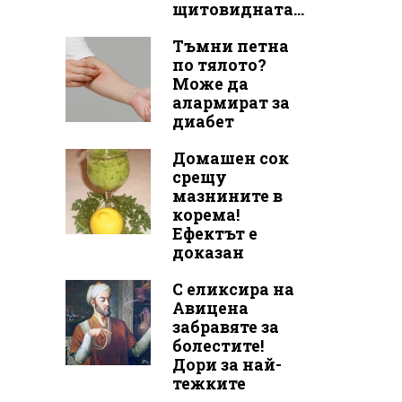
щитовидната...
Тъмни петна
по тялото?
Може да
алармират за
диабет
Домашен сок
срещу
мазнините в
корема!
Ефектът е
доказан
С еликсира на
Авицена
забравяте за
болестите!
Дори за най-
тежките