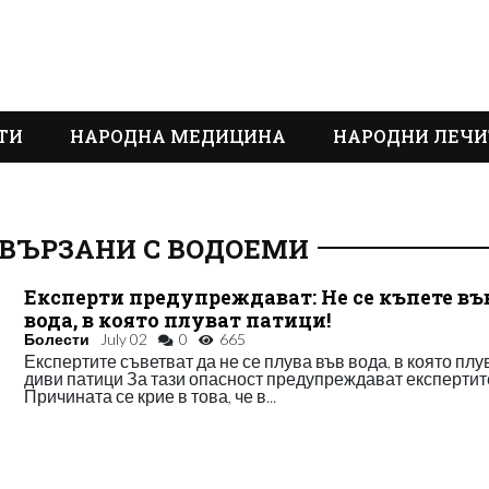
ТИ
НАРОДНА МЕДИЦИНА
НАРОДНИ ЛЕЧИ
СВЪРЗАНИ С ВОДОЕМИ
Експерти предупреждават: Не се къпете въ
вода, в която плуват патици!
Болести
July 02
0
665
Експертите съветват да не се плува във вода, в която плу
диви патици За тази опасност предупреждават експертит
Причината се крие в това, че в...