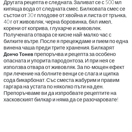
Другата рецепта е следната. Заливат се с 500 мл
кипяща вода от следната смес. Билковата смес се
състои от 30 г плодове от хвойна и листа от трънка,
40 г от живовляк, черна боровинка, бял имел,
корени от коприва, глухарче и живовлек.
Получената отвара се кисне най-малко час с
билките вътре. После я прецеждаме и пием по една
винена чаша преди трите хранения. Билкарят
препоръчва и рецепта за особено
Дончо Тонев
опасната и упорита пародонтоза. И при нея се
използва отвара от живовляк. За по-мощен ефект
при лечение на болните венци се слага и щипка
сода бикарбонат. Със сместа жабурим и правим
гаргара на устата по няколко пъти на ден.
Препоръчваме ви да изпробвате рецептите на
хасковският билкар и няма да се разочаровате!