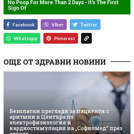
No Poop For More Than 2 Days - It's The First
Sign Of
Facebook
Viber
Тwitter
Whatsapp
Pinterest
ОЩЕ ОТ ЗДРАВНИ НОВИНИ
Безплатни прегледи за пациенти с
аритмии в Центъра по
електрофизиология и
кардиостимулация на „Софиямед“ през
август