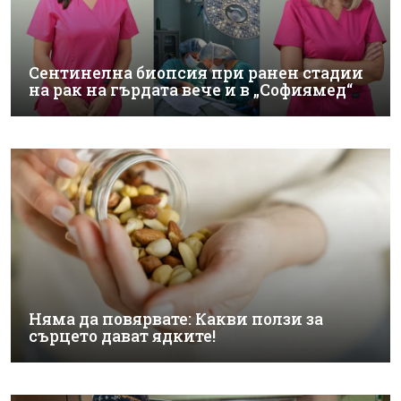
Сентинелна биопсия при ранен стадии
на рак на гърдата вече и в „Софиямед“
Няма да повярвате: Какви ползи за
сърцето дават ядките!