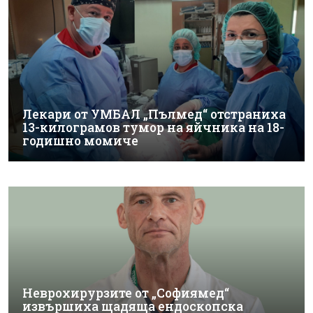
Лекари от УМБАЛ „Пълмед“ отстраниха
13-килограмов тумор на яйчника на 18-
годишно момиче
Неврохирурзите от „Софиямед“
извършиха щадяща ендоскопска