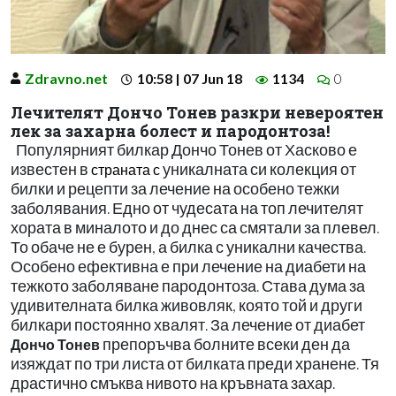
Zdravno.net
10:58 | 07 Jun 18
1134
0
Лечителят Дончо Тонев разкри невероятен
лек за захарна болест и пародонтоза!
Популярният билкар Дончо Тонев от Хасково е
известен в
уникалната си колекция от
страната с
билки и рецепти за лечение на особено тежки
заболявания. Едно от чудесата на топ лечителят
хората в миналото и до днес са смятали за плевел.
То обаче не е бурен, а билка с уникални качества.
Особено ефективна е при лечение на диабети на
тежкото заболяване пародонтоза. Става дума за
удивителната билка живовляк, която той и други
билкари постоянно хвалят. За лечение от диабет
препоръчва болните всеки ден да
Дончо Тонев
изяждат по три листа от билката преди хранене. Тя
драстично смъква нивото на кръвната захар.