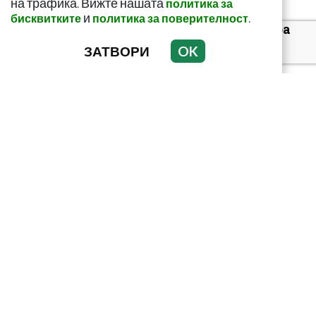
на трафика. Вижте нашата
политика за
и
.
бисквитките
политика за поверителност
За какво сигнализира
болката ниско в
ЗАТВОРИ
OK
корема? Опасна ли е
Този страхотен сок
върши уникални неща
с тялото! И със здравето
ни
Тъмни петна по
тялото? Може да