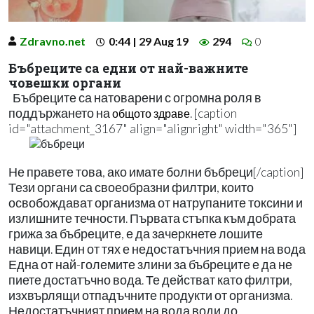
Zdravno.net
0:44 | 29 Aug 19
294
0
Бъбреците са едни от най-важните
човешки органи
Бъбреците са натоварени с огромна роля в
поддържането на
. [caption
общото здраве
id="attachment_3167" align="alignright" width="365"]
Не правете това, ако имате болни бъбреци[/caption]
Тези органи са своеобразни филтри, които
освобождават организма от натрупаните токсини и
излишните течности. Първата стъпка към добрата
грижа за бъбреците, е да зачеркнете лошите
навици. Един от тях е недостатъчния прием на вода
Една от най-големите злини за бъбреците е да не
пиете достатъчно вода. Те действат като филтри,
изхвърлящи отпадъчните продукти от организма.
Недостатъчният прием на вода води до