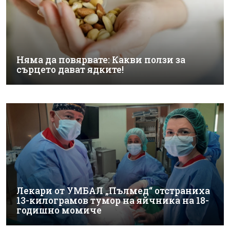
Няма да повярвате: Какви ползи за
сърцето дават ядките!
Лекари от УМБАЛ „Пълмед“ отстраниха
13-килограмов тумор на яйчника на 18-
годишно момиче