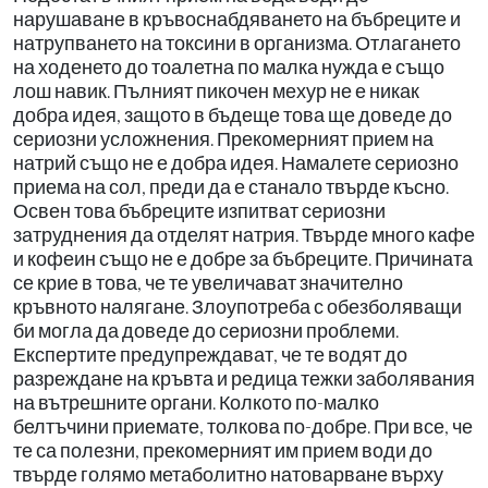
нарушаване в кръвоснабдяването на бъбреците и
натрупването на токсини в организма. Отлагането
на ходенето до тоалетна по малка нужда е също
лош навик. Пълният пикочен мехур не е никак
добра идея, защото в бъдеще това ще доведе до
сериозни усложнения. Прекомерният прием на
натрий също не е добра идея. Намалете сериозно
приема на сол, преди да е станало твърде късно.
Освен това бъбреците изпитват сериозни
затруднения да отделят натрия. Твърде много кафе
и кофеин също не е добре за бъбреците. Причината
се крие в това, че те увеличават значително
кръвното налягане. Злоупотреба с обезболяващи
би могла да доведе до сериозни проблеми.
Експертите предупреждават, че те водят до
разреждане на кръвта и редица тежки заболявания
на вътрешните органи. Колкото по-малко
белтъчини приемате, толкова по-добре. При все, че
те са полезни, прекомерният им прием води до
твърде голямо метаболитно натоварване върху