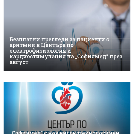
Безплатни прегледи за пациенти с
аритмии в Центъра по
електрофизиология и
кардиостимулация на „Софиямед“ през
август
„Софиямед“ с нов високотехнологичен