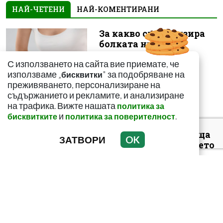
НАЙ-ЧЕТЕНИ
НАЙ-КОМЕНТИРАНИ
За какво сигнализира
болката ниско в
корема? Опасна ли е
С използването на сайта вие приемате, че
използваме „
" за подобряване на
бисквитки
преживяването, персонализиране на
съдържанието и рекламите, и анализиране
на трафика. Вижте нашата
политика за
и
.
бисквитките
политика за поверителност
Този страхотен сок
върши уникални неща
ЗАТВОРИ
OK
с тялото! И със здравето
ни
Как да пречистим