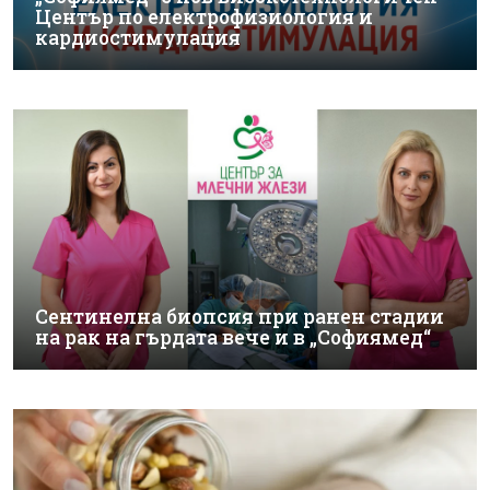
Център по електрофизиология и
кардиостимулация
Сентинелна биопсия при ранен стадии
на рак на гърдата вече и в „Софиямед“