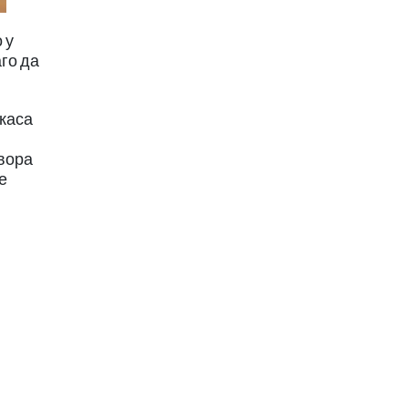
 у
аго да
 каса
овора
е