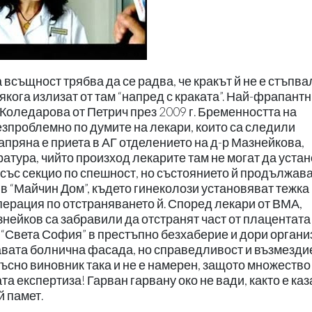
 всъщност трябва да се радва, че кракът й не е стъпва
кога излизат от там “напред с краката”. Най-фрапант
Коледарова от Петрич през 2009 г. Бременността на
езпроблемно по думите на лекари, които са следили
пряна е приета в АГ отделението на д-р Мазнейкова,
тура, чийто произход лекарите там не могат да устан
със секцио по спешност, но състоянието й продължава
в “Майчин Дом”, където гинеколози установяват тежка
перация по отстраняването й. Според лекари от ВМА,
знейков са забравили да отстранят част от плацентата 
“Света София” в престъпно безхаберие и дори органи
авата болнична фасада, но справедливост и възмезди
късно виновник така и не е намерен, защото множество
та експертиза! Гарван гарвану око не вади, както е ка
й памет.