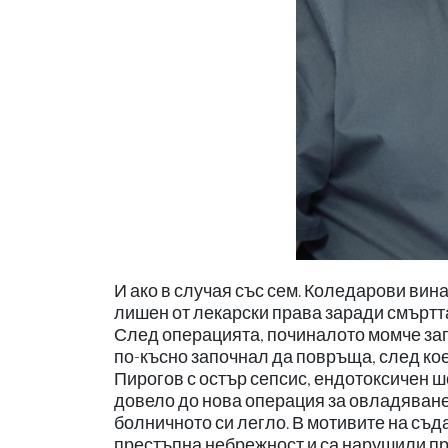
И ако в случая със сем. Коледарови вина
лишен от лекарски права заради смъртта
След операцията, починалото момче зап
по-късно започнал да повръща, след кое
Пирогов с остър сепсис, ендотоксичен 
довело до нова операция за овладяване
болничното си легло. В мотивите на съд
престъпна небрежност и са нарушили пр