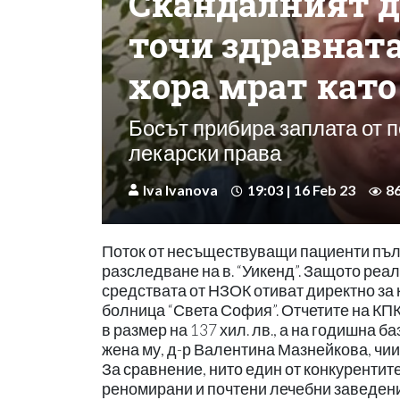
Скандалният д
точи здравната
хора мрат като
Босът прибира заплата от п
лекарски права
Iva Ivanova
19:03 | 16 Feb 23
8
Поток от несъществуващи пациенти пълн
разследване на в. “Уикенд”. Защото реал
средствата от НЗОК отиват директно за 
болница “Света София”. Отчетите на КП
в размер на 137 хил. лв., а на годишна б
жена му, д-р Валентина Мазнейкова, чиит
За сравнение, нито един от конкурентит
реномирани и почтени лечебни заведения