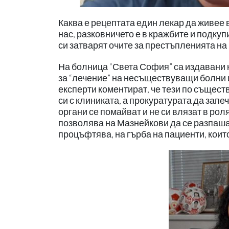
Каква е рецептата един лекар да живее 
нас, разковничето е в кражбите и подку
си затварят очите за престъпленията на
На болница “Света София” са издавани 
за “лечение” на несъществуващи болни 
експерти коментират, че тези по същес
си с клиниката, а прокуратурата да зап
органи се помайват и не си влязат в ро
позволява на Мазнейкови да се разпаша
процъфтява, на гърба на пациенти, които