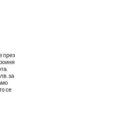
е през
ероиня
та.
лв. за
амо
то се