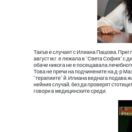
Такъв е случаят с Илиана Пашова. Прегл
август м.г. е лежала в “Света София” с 
обаче никога не е посещавала лечебното
Това не пречи на подчинените на д-р Маз
“терапиите” й. Илиана веднага подава ж
нейния случай, без да проверят стотици
говори в медицинските среди.