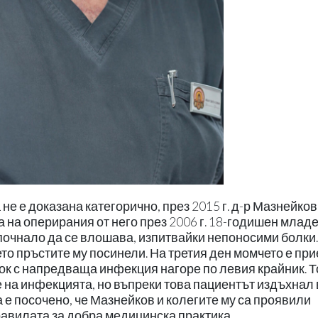
 не е доказана категорично, през 2015 г. д-р Мазнейков
 на оперирания от него през 2006 г. 18-годишен младе
очнало да се влошава, изпитвайки непоносими болки.
то пръстите му посинели. На третия ден момчето е при
шок с напредваща инфекция нагоре по левия крайник. 
 на инфекцията, но въпреки това пациентът издъхнал 
а е посочено, че Мазнейков и колегите му са проявили
авилата за добра медицинска практика.