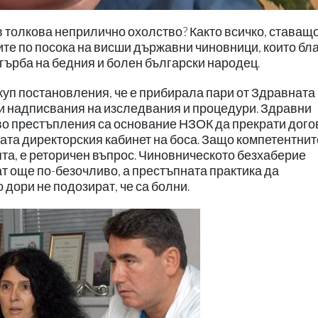
в толкова неприлично охолство? Както всичко, ставащо
пите по посока на висши държавни чиновници, които бл
 гърба на бедния и болен български народец.
куп постановления, че е прибирала пари от Здравната
и надписвания на изследвания и процедури. Здравни
тво престъпления са основание НЗОК да прекрати дог
ечата директорския кабинет на боса. Защо компетентнит
лята, е реторичен въпрос. Чиновническото безхаберие
т още по-безочливо, а престъпната практика да
 дори не подозират, че са болни.