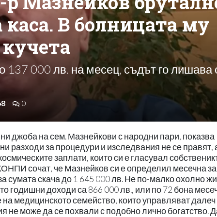
-р Мазнейков бруталн
 каса. В болницата му
 кучета
о 137 000 лв. на месец, съдът го лишава 
68
0
и джоба на сем. Мазнейкови с народни пари, показва
ни разходи за процедури и изследвания не се правят, 
космическите заплати, които си е гласувал собственик
КОНПИ сочат, че Мазнейков си е определил месечна з
аза сумата скача до 1 645 000 лв. Не по-малко охолно ж
о годишни доходи са 866 000 лв., или по 72 бона месе
е на медицинското семейство, които управляват далеч 
 не може да се похвали с подобно лично богатство. Д