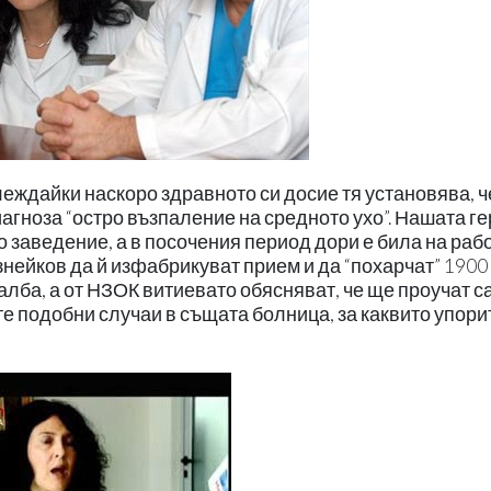
еждайки наскоро здравното си досие тя установява, ч
диагноза “остро възпаление на средното ухо”. Нашата г
 заведение, а в посочения период дори е била на рабо
нейков да й изфабрикуват прием и да “похарчат” 1900 
алба, а от НЗОК витиевато обясняват, че ще проучат с
те подобни случаи в същата болница, за каквито упори