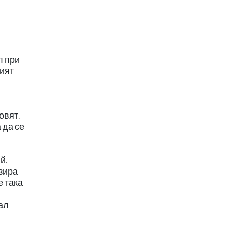
л при
ният
овят.
 да се
й.
зира
е така
зал