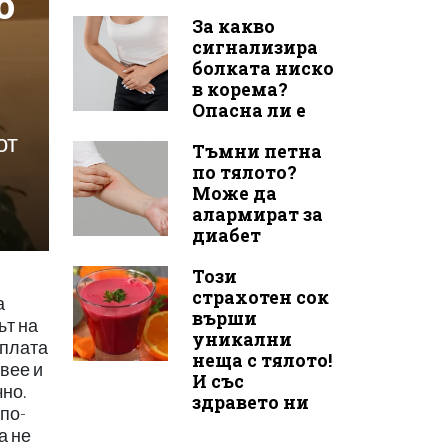
о
За какво
сигнализира
болката ниско
в корема?
Опасна ли е
от
Тъмни петна
по тялото?
Може да
алармират за
диабет
Този
страхотен сок
а
върши
ът на
уникални
аплата
неща с тялото!
ивее и
И със
чно.
здравето ни
по-
а не