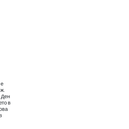
 е
ж.
 Ден
ето в
Това
в