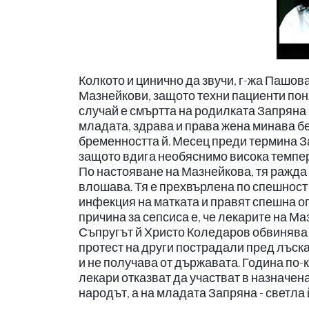
Колкото и цинично да звучи, г-жа Пашова
Мазнейкови, защото техни пациенти поня
случай е смъртта на родилката Запряна 
младата, здрава и права жена минава б
бременността й. Месец преди термина За
защото вдига необяснимо висока темпера
По настояване на Мазнейкова, тя ражда 
влошава. Тя е прехвърлена по спешност 
инфекция на матката и правят спешна о
причина за сепсиса е, че лекарите на Ма
Съпругът й Христо Коледаров обвинява 
протест на други пострадали пред лъск
и не получава от държавата. Година по-
лекари отказват да участват в назначена
народът, а на младата Запряна - светла 