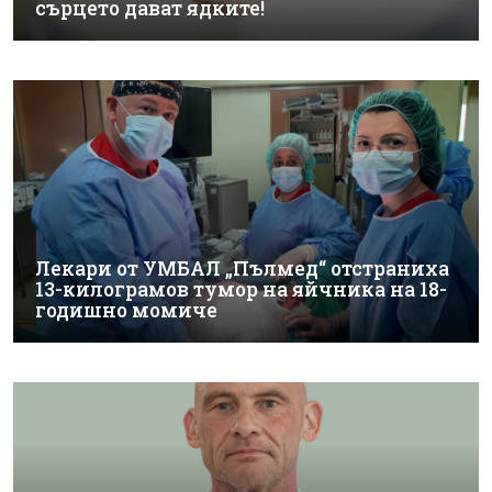
сърцето дават ядките!
Лекари от УМБАЛ „Пълмед“ отстраниха
13-килограмов тумор на яйчника на 18-
годишно момиче