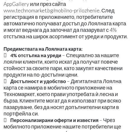
AppGallery или през сайта
www.technomarket.bg/mobilno-prilozhenie. След
регистрация в приложението, потребителите
автоматично получават достъп до Лоялната карта
и могат веднага да започнат да пазаруват с 4%
отстъпка на широк асортимент от уреди и продукти.
Предимствата на Лоялната карта:

– Специално за нашите
4% отстъпка на уреди
лоялни клиенти, които искат да получат повече
стойност за своите пари, като закупят качествени
продукти на по-достъпни цени.

– Дигиталната Лоялна
Достъпност и удобство
карта се намира в мобилното приложение на
Техномаркет, което прави употребата ѝ лесна и
бърза. Клиентите могат да я използват при всяко
пазаруване, без да носят допълнителни карти в
портфейла си.

– Чрез
Персонализирани оферти и известия
мобилното приложение нашите потребители ще