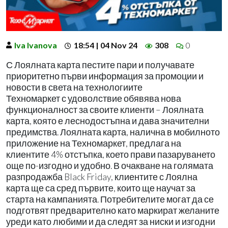
Iva Ivanova
18:54 | 04 Nov 24
308
0
С Лоялната карта пестите пари и получавате
приоритетно първи информация за промоции и
новости в света на технологиите
Техномаркет с удоволствие обявява нова
функционалност за своите клиенти – Лоялната
карта, която е леснодостъпна и дава значителни
предимства. Лоялната карта, налична в мобилното
приложение на Техномаркет, предлага на
клиентите 4% отстъпка, което прави пазаруването
още по-изгодно и удобно. В очакване на голямата
разпродажба Black Friday, клиентите с Лоялна
карта ще са сред първите, които ще научат за
старта на кампанията. Потребителите могат да се
подготвят предварително като маркират желаните
уреди като любими и да следят за ниски и изгодни