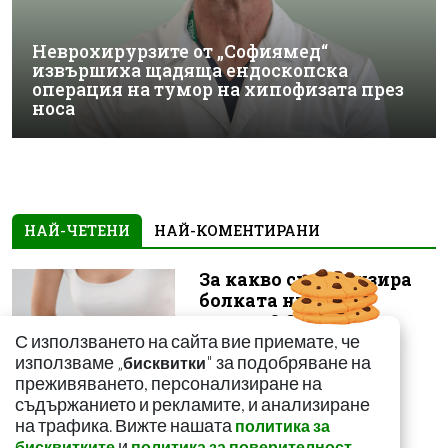
Неврохирурзите от „Софиямед“
извършиха щадяща ендоскопска
операция на тумор на хипофизата през
носа
НАЙ-ЧЕТЕНИ
НАЙ-КОМЕНТИРАНИ
За какво сигнализира
болката ниско в
корема? Опасна ли е
С използването на сайта вие приемате, че
използваме „
" за подобряване на
бисквитки
преживяването, персонализиране на
съдържанието и рекламите, и анализиране
на трафика. Вижте нашата
политика за
и
.
бисквитките
политика за поверителност