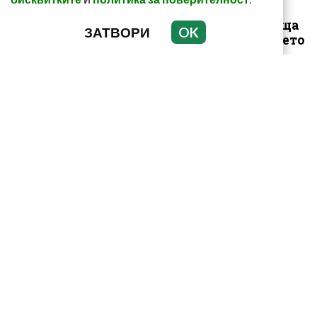
Този страхотен сок
върши уникални неща
ЗАТВОРИ
OK
с тялото! И със здравето
ни
Как да пречистим
черния си дроб от
токсини? Рецептата е
лесна и ефикас...
Може ли да се лекуваме
без лекарства? Ако
спазваме тези
препоръки