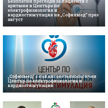
Безплатни прегледи за пациенти с
аритмии в Центъра по
електрофизиология и
кардиостимулация на „Софиямед“ през
август
„Софиямед“ с нов високотехнологичен
Център по електрофизиология и
кардиостимулация