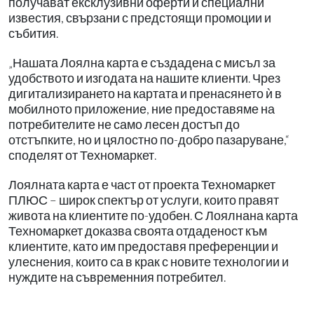
получават ексклузивни оферти и специални
известия, свързани с предстоящи промоции и
събития.
„Нашата Лоялна карта е създадена с мисъл за
удобството и изгодата на нашите клиенти. Чрез
дигитализирането на картата и пренасянето ѝ в
мобилното приложение, ние предоставяме на
потребителите не само лесен достъп до
отстъпките, но и цялостно по-добро пазаруване,“
споделят от Техномаркет.
Лоялната карта е част от проекта Техномаркет
ПЛЮС – широк спектър от услуги, които правят
живота на клиентите по-удобен. С Лоялнана карта
Техномаркет доказва своята отдаденост към
клиентите, като им предоставя преференции и
улеснения, които са в крак с новите технологии и
нуждите на съвременния потребител.