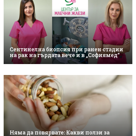
Сентинелна биопсия при ранен стадии
на рак на гърдата вече и в „Софиямед“
Няма да повярвате: Какви ползи за