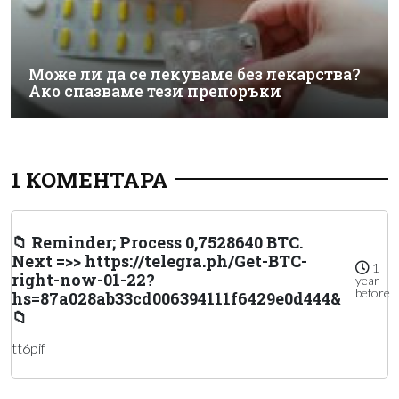
Може ли да се лекуваме без лекарства?
Ако спазваме тези препоръки
1 КОМЕНТАРА
📁 Reminder; Process 0,7528640 BTC.
Next =>> https://telegra.ph/Get-BTC-
1
right-now-01-22?
year
before
hs=87a028ab33cd006394111f6429e0d444&
📁
tt6pif