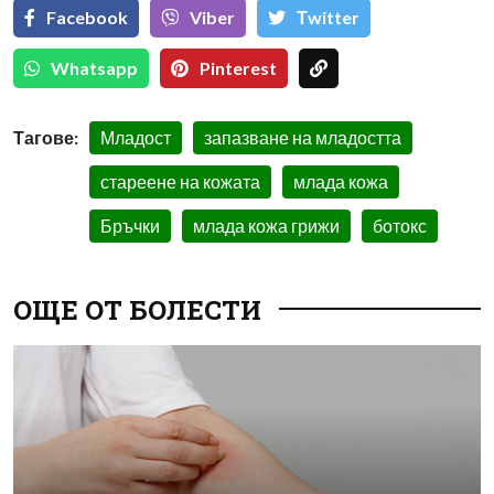
Facebook
Viber
Тwitter
Whatsapp
Pinterest
Тагове:
Младост
запазване на младостта
стареене на кожата
млада кожа
Бръчки
млада кожа грижи
ботокс
ОЩЕ ОТ БОЛЕСТИ