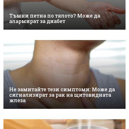
Тъмни петна по тялото? Може да
алармират за диабет
Не замитайте тези симптоми: Може да
сигнализират за рак на щитовидната
жлеза