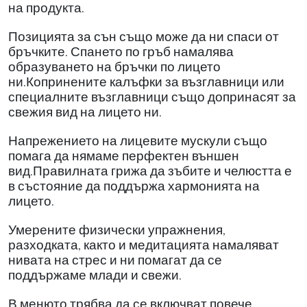
на продукта.
Позицията за сън също може да ни спаси от
бръчките. Спането по гръб намалява
образуването на бръчки по лицето
ни.Копринените калъфки за възглавници или
специалните възглавници също допринасят за
свежия вид на лицето ни.
Напрежението на лицевите мускули също
помага да нямаме перфектен външен
вид.Правилната грижа да зъбите и челюстта е
в състояние да поддържа хармонията на
лицето.
Умерените физически упражнения,
разходката, както и медитацията намаляват
нивата на стрес и ни помагат да се
поддържаме млади и свежи.
В менюто трябва да се включват повече