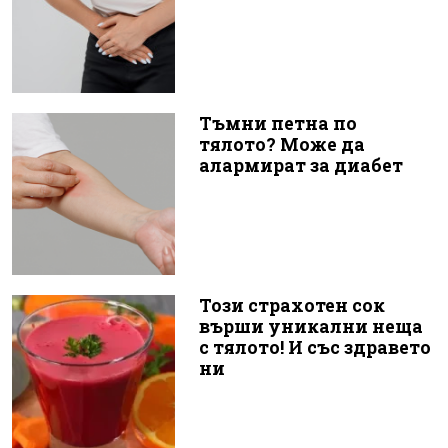
Тъмни петна по
тялото? Може да
алармират за диабет
Този страхотен сок
върши уникални неща
с тялото! И със здравето
ни