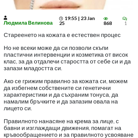
19:55 | 23 Jan
Людмила Велинова
25
868
1
Стареенето на кожата е естествен процес
Но не всеки може да си позволи скъпи
пластични интервенции и козметика от висок
клас, за да отдалечи старостта от себе си и да
запази младостта си.
Ако се грижим правилно за кожата си, можем
да избегнем собствените си генетични
характеристики и да съхраним тонуса, да
намалим бръчките и да запазим овала на
лицето си.
Правилното нанасяне на крема за лице, с
бавни и изглаждащи движения, помагат на
кръвообращението и за правилното усвояване