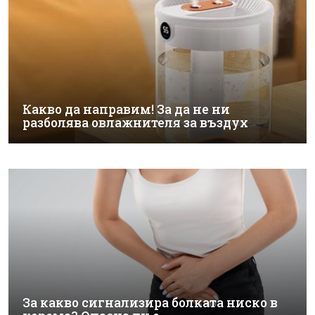
Какво да направим! За да не ни
разболява овлажнителя за въздух
За какво сигнализира болката ниско в