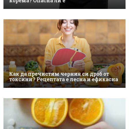
корема? Опасна ли е
Как да пречистим черния си дроб от
токсини? Рецептата е лесна и ефикасна