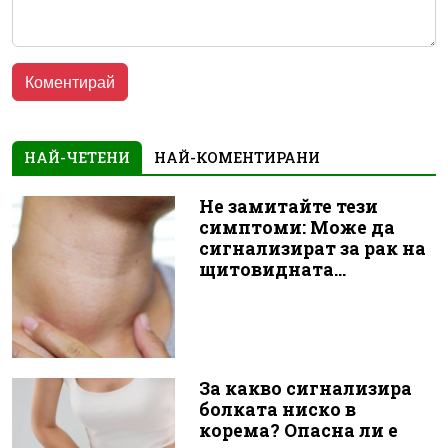
НАЙ-ЧЕТЕНИ
НАЙ-КОМЕНТИРАНИ
Не замитайте тези
симптоми: Може да
сигнализират за рак на
щитовидната...
За какво сигнализира
болката ниско в
корема? Опасна ли е