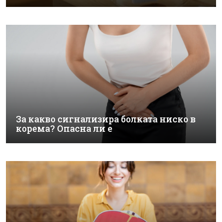
За какво сигнализира болката ниско в
корема? Опасна ли е