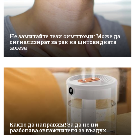
Не замитайте тези симптоми: Може да
сигнализират за рак на щитовидната
жлеза
Какво да направим! За да не ни
разболява овлажнителя за въздух