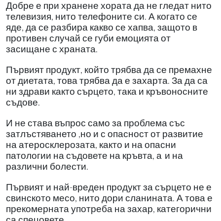
Добре е при хранене хората да не гледат нито
телевизия, нито телефоните си. А когато се
яде, да се разбира какво се хапва, защото в
противен случай се губи емоцията от
засищане с храната.
Първият продукт, който трябва да се премахне
от диетата, това трябва да е захарта. За да са
ни здрави както сърцето, така и кръвоносните
съдове.
И не става въпрос само за проблема със
затлъстяването ,но и с опасност от развитие
на атеросклерозата, както и на опасни
патологии на съдовете на кръвта, а
и на
различни болести.
Първият и най-вреден продукт за сърцето не е
свинското месо, нито дори сланината. А това е
прекомерната употреба на захар, категорични
са спецовете.