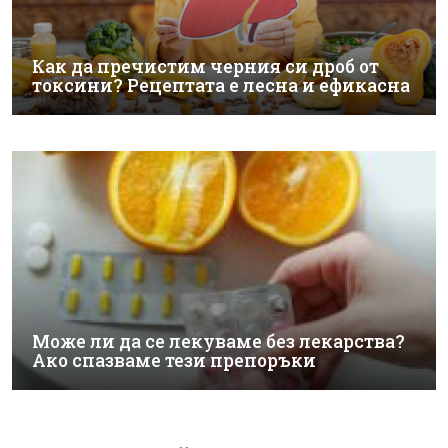
Как да пречистим черния си дроб от
токсини? Рецептата е лесна и ефикасна
Може ли да се лекуваме без лекарства?
Ако спазваме тези препоръки