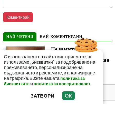
НАЙ-ЧЕТЕНИ
НАЙ-КОМЕНТИРАНИ
Не замитайте тези
симптоми: Може да
С използването на сайта вие приемате, че
сигнализират за рак на
използваме „
" за подобряване на
бисквитки
щитовидната...
преживяването, персонализиране на
съдържанието и рекламите, и анализиране
на трафика. Вижте нашата
политика за
и
.
бисквитките
политика за поверителност
ЗАТВОРИ
OK
Тъмни петна по
тялото? Може да
алармират за диабет