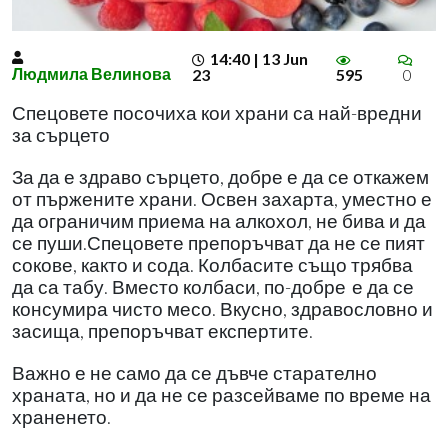
14:40 | 13 Jun
Людмила Велинова
23
595
0
Спецовете посочиха кои храни са най-вредни
за сърцето
За да е здраво сърцето, добре е да се откажем
от пържените храни. Освен захарта, уместно е
да ограничим приема на алкохол, не бива и да
се пуши.Спецовете препоръчват да не се пият
сокове, както и сода. Колбасите също трябва
да са табу. Вместо колбаси, по-добре
е да се
консумира чисто месо. Вкусно, здравословно и
засища, препоръчват експертите.
Важно е не само да се дъвче старателно
храната, но и да не се разсейваме по време на
храненето.