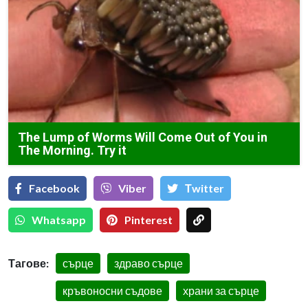
The Lump of Worms Will Come Out of You in
The Morning. Try it
Facebook
Viber
Тwitter
Whatsapp
Pinterest
Тагове:
сърце
здраво сърце
кръвоносни съдове
храни за сърце