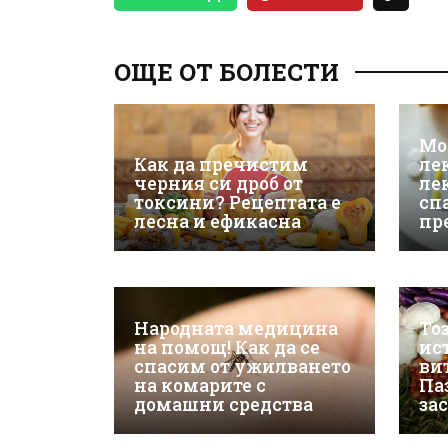
ОЩЕ ОТ БОЛЕСТИ
Мо
Как да пречистим
ле
черния си дроб от
ле
токсини? Рецептата е
сп
лесна и ефикасна
пр
Народната медицина
То
на помощ! Как да се
ис
спасим от ужилването
ви
на комарите с
Па
домашни средства
за