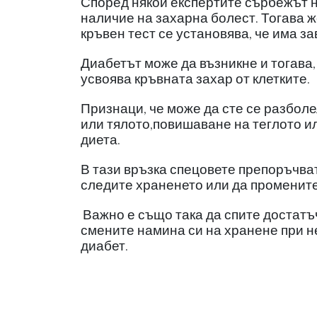
Според някои експертите сърбежът 
наличие на захарна болест. Тогава 
кръвен тест се установява, че има з
Диабетът може да възникне и тогава,
усвоява кръвната захар от клетките.
Признаци, че може да сте се разболе
или тялото,повишаване на теглото ил
диета.
В тази връзка спецовете препоръчват
следите храненето или да променит
Важно е също така да спите достатъ
смените намина си на хранене при не
диабет.