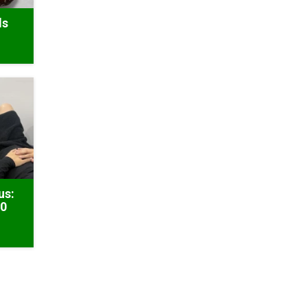
ds
us:
50