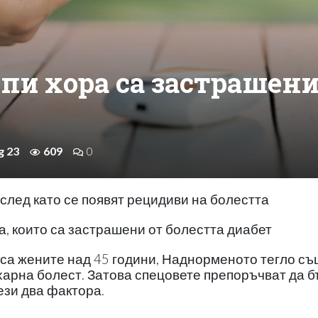
пи хора са застрашен
g 23
609
0
след като се появят рецидиви на болестта
а, които са застрашени от болестта диабет
 са жените над 45 години, Наднорменото тегло с
харна болест. Затова спецовете препоръчват да 
ези два фактора.