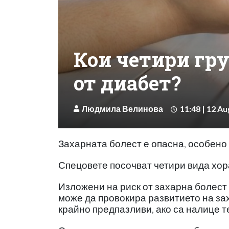
Кои четири гру
от диабет?
Людмила Велинова
11:48 | 12 Au
Захарната болест е опасна, особено 
Спецовете посочват четири вида хор
Изложени на риск от захарна болест
може да провокира развитието на за
крайно предпазливи, ако са налице т