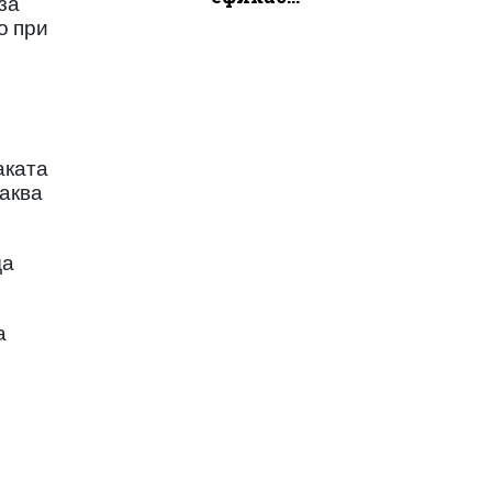
за
о при
аката
каква
да
а