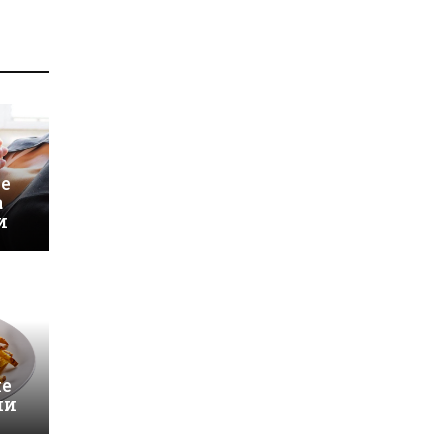
 е
а
и
и
че
ни