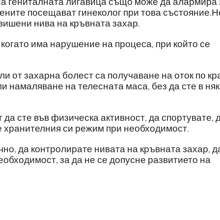
на гениталната лигавица също може да алармира 
жените посещават гинеколог при това състояние.Н
авишени нива на кръвната захар.
 когато има нарушение на процеса, при който се
ли от захарна болест са получаване на оток по кр
и намаляване на телесната маса, без да сте в ня
 да сте във физическа активност, да спортувате, 
е хранителния си режим при необходимост.
чно, да контролирате нивата на кръвната захар, д
обходимост, за да не се допусне развитието на