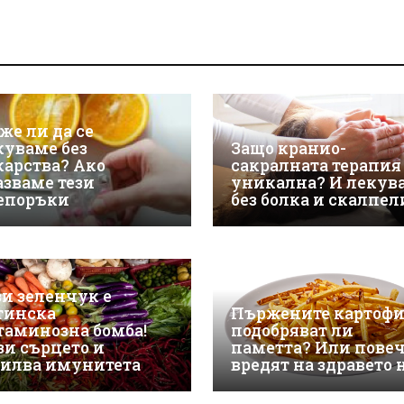
же ли да се
куваме без
Защо кранио-
карства? Ако
сакралната терапия
азваме тези
уникална? И лекув
епоръки
без болка и скалпел
зи зеленчук е
тинска
Пържените картоф
таминозна бомба!
подобряват ли
зи сърцето и
паметта? Или пове
силва имунитета
вредят на здравето 