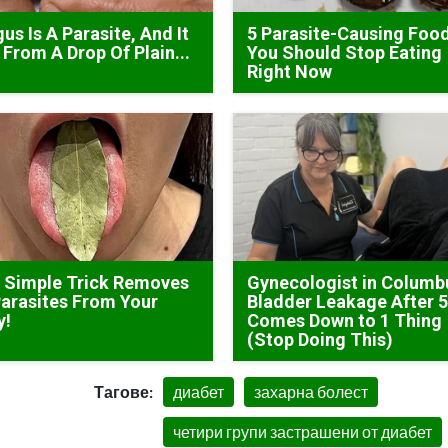
us Is A Parasite, And It
5 Parasite-Causing Foo
 From A Drop Of Plain...
You Should Stop Eating
Right Now
 Simple Trick Removes
Gynecologist in Columb
Parasites From Your
Bladder Leakage After 
y!
Comes Down to 1 Thing
(Stop Doing This)
Тагове:
диабет
захарна болест
четири групи застрашени от диабет