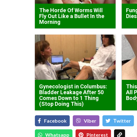
The Horde Of Worms Will
Fung
Fly Out Like a Bullet In the
Dies
Morning
Gynecologist in Columbus:
This
Bladder Leakage After 50
All 
Comes Down to 1 Thing
Bod
(Stop Doing This)
Facebook
Viber
Тwitter
Whatsapp
Pinterest