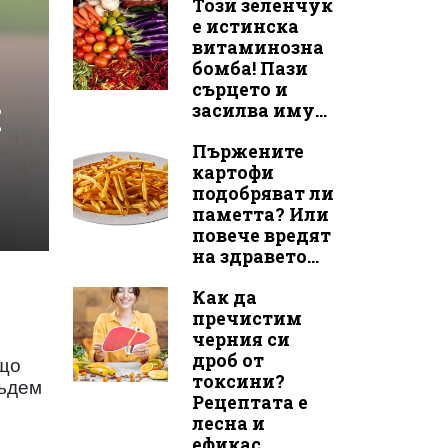
Този зеленчук
е истинска
витаминозна
бомба! Пази
сърцето и
и
засилва иму...
Пържените
картофи
подобряват ли
паметта? Или
повече вредят
на здравето...
Как да
пречистим
черния си
дроб от
ъщо
токсини?
бъдем
Рецептата е
лесна и
ефикас...