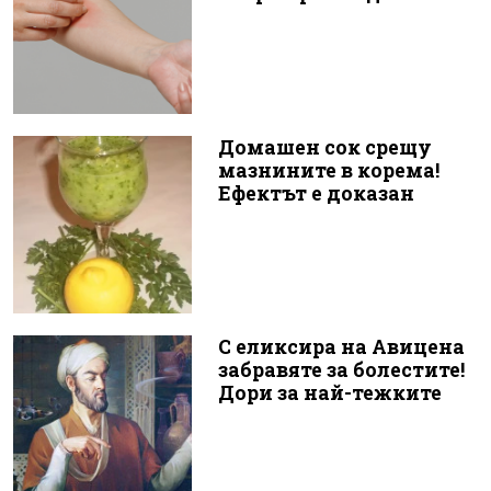
Домашен сок срещу
мазнините в корема!
Ефектът е доказан
С еликсира на Авицена
забравяте за болестите!
Дори за най-тежките