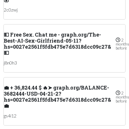
2c0zwj
💵 Free Sex. Chat me - graph.org/The-
Best-AI-Sex-Girlfriend-05-11?
2
month
hs=0027e2561f5fdb475e7d6318dcc09c27&
before
💵
j8n0h3
💼 + 36,824.44 $ 🔥➤ graph.org/BALANCE-
3682444-USD-04-21-2?
2
month
hs=0027e2561f5fdb475e7d6318dcc09c27&
before
💼
gs4i12