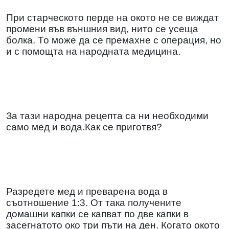
При старческото перде на окото не се виждат
промени във външния вид, нито се усеща
болка. То може да се премахне с операция, но
и с помощта на народната медицина.
За тази народна рецепта са ни необходими
само мед и вода.Как се приготвя?
Разредете мед и преварена вода в
съотношение 1:3. От така получените
домашни капки се капват по две капки в
засегнатото око три пъти на ден. Когато окото