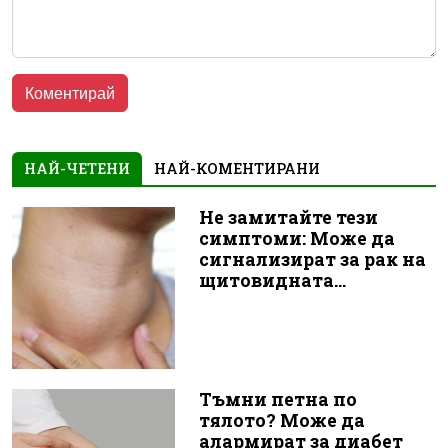
НАЙ-ЧЕТЕНИ
НАЙ-КОМЕНТИРАНИ
Не замитайте тези
симптоми: Може да
сигнализират за рак на
щитовидната...
Тъмни петна по
тялото? Може да
алармират за диабет