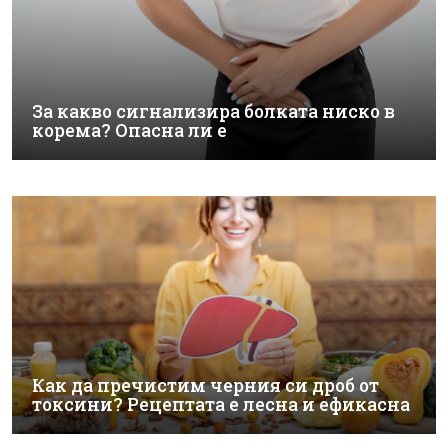
За какво сигнализира болката ниско в
корема? Опасна ли е
Как да пречистим черния си дроб от
токсини? Рецептата е лесна и ефикасна