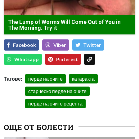
The Lump of Worms Will Come Out of You in
The Morning. Try it
Facebook
Viber
Тwitter
Whatsapp
Pinterest
Тагове:
перде на очите
катаракта
старческо перде на очите
перде на очите рецепта
ОЩЕ ОТ БОЛЕСТИ