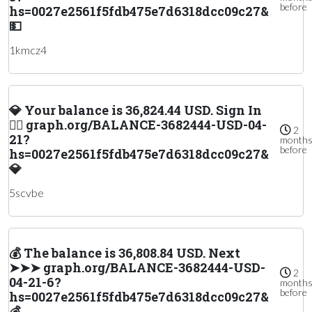
before
hs=0027e2561f5fdb475e7d6318dcc09c27&
💵
1kmcz4
💎 Your balance is 36,824.44 USD. Sign In
👉🏽 graph.org/BALANCE-3682444-USD-04-
2
21?
month
before
hs=0027e2561f5fdb475e7d6318dcc09c27&
💎
5scvbe
💰 The balance is 36,808.84 USD. Next
➤➤➤ graph.org/BALANCE-3682444-USD-
2
04-21-6?
month
before
hs=0027e2561f5fdb475e7d6318dcc09c27&
💰