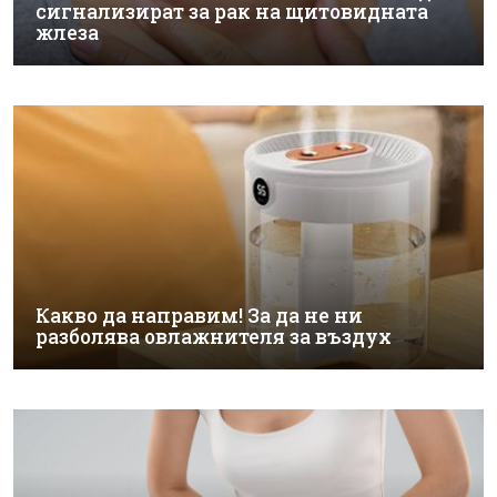
сигнализират за рак на щитовидната
жлеза
Какво да направим! За да не ни
разболява овлажнителя за въздух