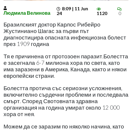
8:09 | 11 Jun
Людмила Велинова
24
1120
0
Бразилският доктор Карлос Рибейро
Жустиниано Шагас за първи път
диагностицира опасната инфекциозна болест
през 1909 година
Тя е причинена от протозоен паразит.Болестта
е засегнала 6-7 милиона хора по света, като
има заразени в Америка, Канада, както и някои
европейски страни.
Болестта протича със сериозни усложнения,
включително сърдечни проблеми и последвала
смърт. Според Свотовната здравна
организация на година умират около 12 000
хора от нея.
Можем да се заразим по няколко начина, като