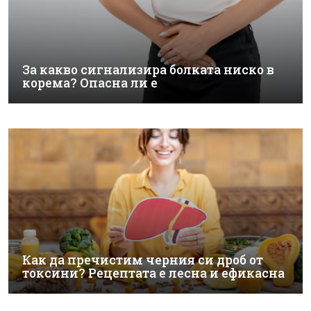
За какво сигнализира болката ниско в
корема? Опасна ли е
Как да пречистим черния си дроб от
токсини? Рецептата е лесна и ефикасна