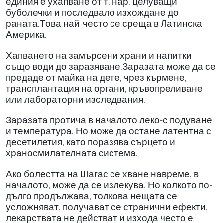
единия е ухапване от т. нар. целуващи
буболечки и последвало изхождане до
раната.Това най-често се среща в Латинска
Америка.
Хапването на замърсени храни и напитки
също води до заразяване.Заразата може да се
предаде от майка на дете, чрез кърмене,
трансплантация на органи, кръвопреливане
или лабораторни изследвания.
Заразата протича в началото леко-с подуване
и температура. Но може да остане латентна с
десетилетия, като поразява сърцето и
храносмилателната система.
Ако болестта на Шагас се хване навреме, в
началото, може да се излекува. Но колкото по-
дълго продължава, толкова нещата се
усложняват, получават се странични ефекти,
лекарствата не действат и изхода често е