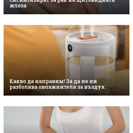
жлеза
Какво да направим! За да не ни
разболява овлажнителя за въздух