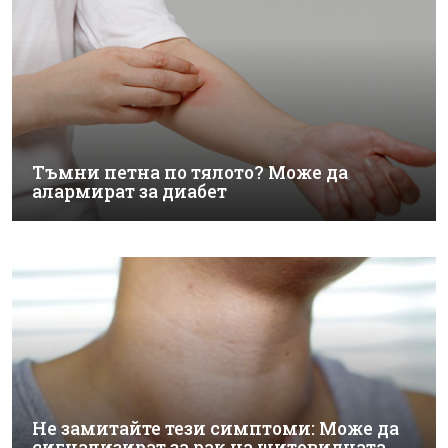
Тъмни петна по тялото? Може да
алармират за диабет
Не замитайте тези симптоми: Може да
сигнализират за рак на щитовидната