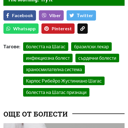
Facebook
Viber
Тwitter
Whatsapp
Pinterest
Тагове:
болестта на Шагас
бразилски лекар
инфекциозна болест
сърдечни болести
храносмилателна система
Карлос Рибейро Жустиниано Шагас
болестта на Шатас признаци
ОЩЕ ОТ БОЛЕСТИ