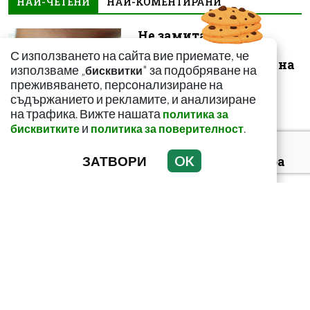
НАЙ-ЧЕТЕНИ
НАЙ-КОМЕНТИРАНИ
Не замитайте тези
симптоми: Може да
С използването на сайта вие приемате, че
сигнализират за рак на
използваме „
" за подобряване на
бисквитки
щитовидната...
преживяването, персонализиране на
съдържанието и рекламите, и анализиране
на трафика. Вижте нашата
политика за
и
.
бисквитките
политика за поверителност
ЗАТВОРИ
OK
За какво сигнализира
болката ниско в
корема? Опасна ли е
Тъмни петна по
тялото? Може да