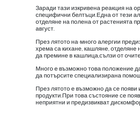
Заради тази изкривена реакция на ор
специфични белтъци.Една от тези ал
отделяне на полена от растенията п
август.
През лятото на-много алергии преди
хрема са кихане, кашляне, отделяне н
да премине в кашлица,сълзи от очите
Много е възможно това положение да
да потърсите специализирана помощ
През лятото е възможно да се появи 
продукти.При това състояние се появ
неприятни и предизвикват дискомфо