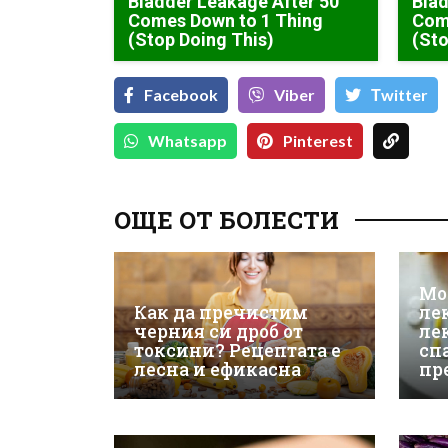
Bladder Leakage After 50
Blad
Comes Down to 1 Thing
Com
(Stop Doing This)
(Sto
Facebook
Viber
Тwitter
Whatsapp
Pinterest
ОЩЕ ОТ БОЛЕСТИ
Мо
Как да пречистим
ле
черния си дроб от
ле
токсини? Рецептата е
сп
лесна и ефикасна
пр