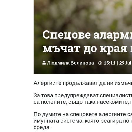
Спецове аларм
мъчат до края 
Людмила Велинова
15:11 | 29 Jul
Алергиите продължават да ни измъчв
За това предупреждават специалисти
са полените, също така насекомите, 
По думите на спецовете алергиите с
имунната система, която реагира по
среда.