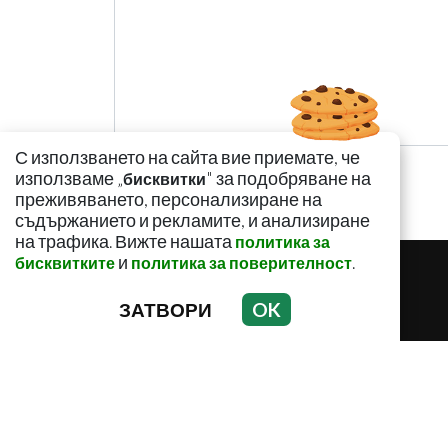
С използването на сайта вие приемате, че
използваме „
" за подобряване на
бисквитки
преживяването, персонализиране на
съдържанието и рекламите, и анализиране
на трафика. Вижте нашата
политика за
и
.
бисквитките
политика за поверителност
ЗАТВОРИ
OK
ЗДРАВНИ НОВИНИ
ЗДРАВНИ СЪВ