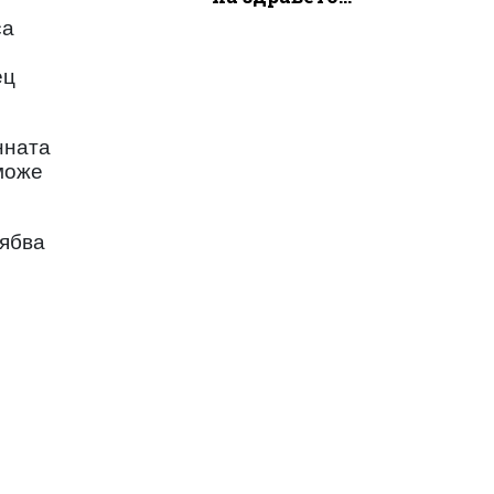
са
ец
нната
 може
рябва