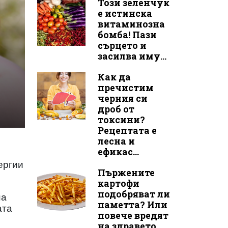
Този зеленчук
е истинска
витаминозна
бомба! Пази
сърцето и
засилва иму...
Как да
пречистим
черния си
дроб от
токсини?
Рецептата е
лесна и
ефикас...
ергии
Пържените
картофи
подобряват ли
на
паметта? Или
ата
повече вредят
на здравето...