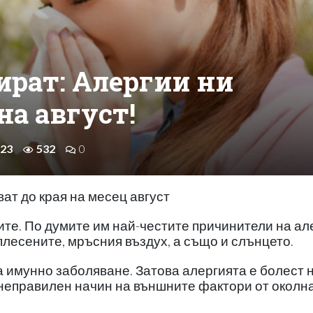
ират: Алергии ни
на август!
 23
532
0
ат до края на месец август
те. По думите им най-честите причинители на ал
плесените, мръсния въздух, а също и слънцето.
а имунно заболяване. Затова алергията е болест 
 неправилен начин на външните фактори от околн