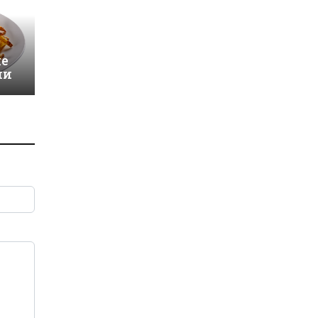
и
че
ни