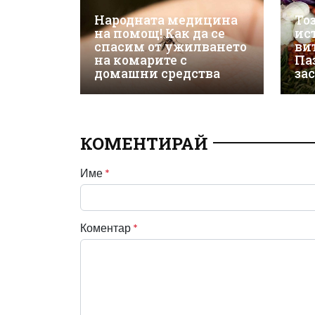
Народната медицина
То
на помощ! Как да се
ис
спасим от ужилването
ви
на комарите с
Па
домашни средства
за
КОМЕНТИРАЙ
Име
*
Коментар
*