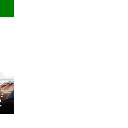
 е
а
и