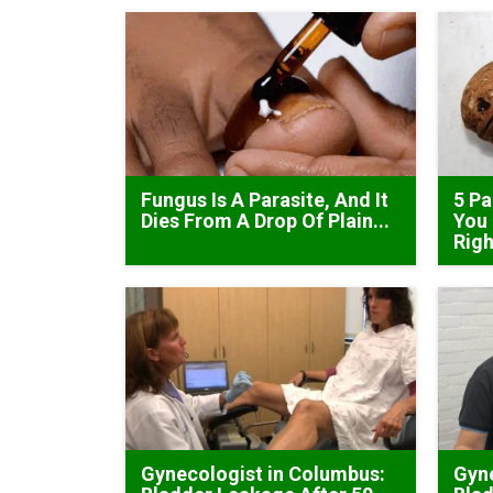
Fungus Is A Parasite, And It
5 Pa
Dies From A Drop Of Plain...
You 
Rig
Gynecologist in Columbus:
Gyne