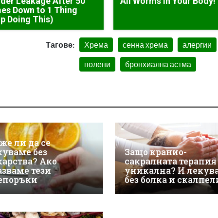
der Leakage After 50
All Worms in Your Body!
es Down to 1 Thing
p Doing This)
Тагове:
Хрема
сенна хрема
алергии
полени
бронхиална астма
же ли да се
куваме без
Защо кранио-
карства? Ако
сакралната терапия
азваме тези
уникална? И лекув
епоръки
без болка и скалпел