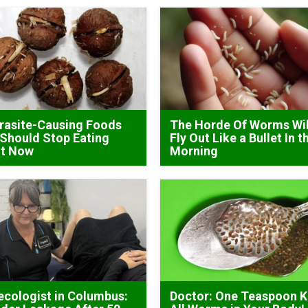
rasite-Causing Foods
The Horde Of Worms Wil
Should Stop Eating
Fly Out Like a Bullet In t
ht Now
Morning
cologist in Columbus:
Doctor: One Teaspoon Ki