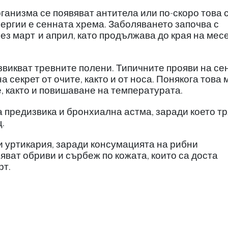
ганизма се появяват антитела или по-скоро това 
ергии е сенната хрема. Заболяването започва с
рез март
и април, като продължава до края на мес
звикват тревните полени. Типичните прояви на се
а секрет от очите, както и от носа. Понякога това
, както и повишаване на температурата.
 предизвика и бронхиална астма, заради което т
.
и уртикария, заради консумацията на рибни
яват обриви и сърбеж по кожата, които са доста
рт.