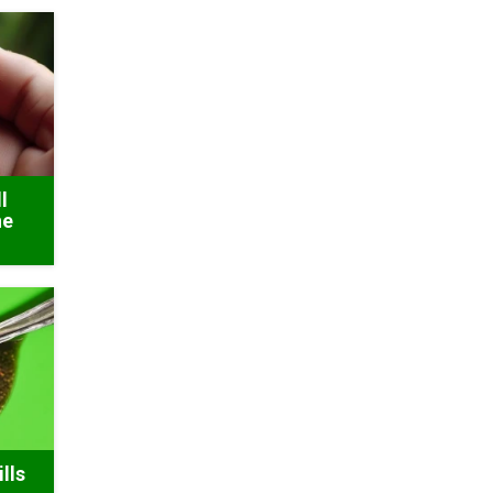
l
he
lls