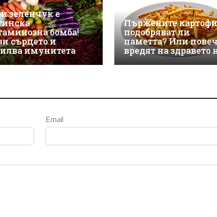
зи зеленчук е
тинска
Пържените картоф
таминозна бомба!
подобряват ли
зи сърцето и
паметта? Или пове
силва имунитета
вредят на здравето 
Email